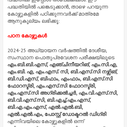
പദ്ധതിയിൽ പങ്കെടുക്കാൻ, താഴെ പറയുന്ന
കോഴ്സുകളിൽ പഠിക്കുന്നവർക്ക് മാത്രമേ
ആനുകൂല്യം ലഭിക്കൂ:
പഠന കോഴ്സുകൾ
2024-25 അധ്യായന വർഷത്തിൽ ദേശീയ,
സംസ്ഥാന പൊതുപ്രവേശന പരീക്ഷയിലൂടെ
എം.ബി.ബി.എസ്, എഞ്ചിനീയറിങ്, എം.സി.എ,
എം.ബി. എ, എം.എസ്. സി, ബി.എസ്.സി നഴ്സിങ്,
ബി.ഡി.എസ്, ബിഫാം, എംഫാം, ബി.എസ്.സി
ഫോറസ്ട്രി, എം.എസ്.സി ഫോറസ്ട്രി,
എം.എസ്.സി അഗ്രിക്കൽച്ചർ, എം.വി.എസ്.സി,
ബി.വി.എസ്.സി, ബി.എച്ച്.എം.എസ്,
ബി.എ.എം.എസ്, എൽ.എൽ.ബി,
എൽ.എൽ.എം, പോസ്റ്റ് ഡോക്ടറൽ ഡിഗ്രി
എന്നിവയിലെ കോഴ്സുകളിൽ ഒന്ന്