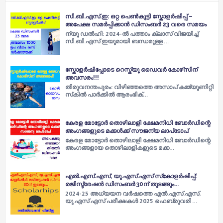
സി.ബി.എസ്.ഇ: ഒറ്റ പെൺകുട്ടി സ്കോളർഷിപ്പ് –
അപേക്ഷ സമർപ്പിക്കാൻ ഡിസംബർ 23 വരെ സമയം
ന്യൂ ഡൽഹി: 2024-ൽ പത്താം ക്ലാസ് വിജയിച്ച്
സി.ബി.എസ്.ഇയുമായി ബന്ധമുള്ള …
സ്കോളർഷിപ്പോടെ റെസ്ക്യൂ ഡൈവർ കോഴ്‌സിന്
അവസരം!!!
തിരുവനന്തപുരം: വിഴിഞ്ഞത്തെ അസാപ് കമ്മ്യൂണിറ്റി
സ്‌കിൽ പാർക്കിൽ ആരംഭിക്…
കേരള മോട്ടോര്‍ തൊഴിലാളി ക്ഷേമനിധി ബോര്‍ഡിന്റെ
അംഗങ്ങളുടെ മക്കള്‍ക്ക് സൗജന്യ ലാപ്‌ടോപ്
കേരള മോട്ടോർ തൊഴിലാളി ക്ഷേമനിധി ബോർഡിന്റെ
അംഗങ്ങളായ തൊഴിലാളികളുടെ മക്ക…
എൽ.എസ്.എസ്, യു.എസ്.എസ് സ്‌കോളർഷിപ്പ്:
രജിസ്ട്രേഷൻ ഡിസംബർ 30ന് തുടങ്ങും...
2024-25 അധ്യയന വർഷത്തെ എൽ.എസ്.എസ്,
യു.എസ്.എസ് പരീക്ഷകൾ 2025 ഫെബ്രുവരി …