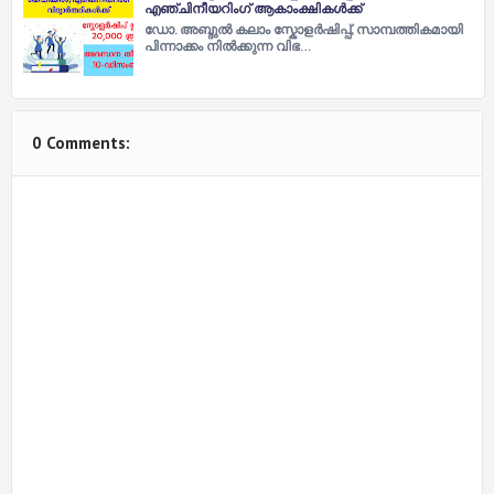
എഞ്ചിനീയറിംഗ് ആകാംക്ഷികൾക്ക്
ഡോ. അബ്ദുൽ കലാം സ്കോളർഷിപ്പ്, സാമ്പത്തികമായി
പിന്നാക്കം നിൽക്കുന്ന വിഭ…
0 Comments: