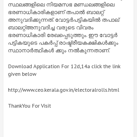
സ്ഥലങ്ങളിലെ നിയമസഭ മണ്ഡലങ്ങളിലെ
ഭരണാധികാരികളാണ് തപാൽ ബാലറ്റ്
അനുവദിക്കുന്നത്. വോട്ടർപട്ടികയിൽ തപാല്
ബാലറ്റ്അനുവദിച്ച വരുടെ വിവരം
ഭരണാധികാരി രേഖപ്പെടുത്തും. ഈ വോട്ടർ
പട്ടികയുടെ പകർപ്പ് രാഷ്ട്രീയകക്ഷികൾക്കും
സ്ഥാനാർത്ഥികൾ ക്കും നൽകുന്നതാണ്.
Download Application For 12d,14a click the link
given below
http://www.ceo.kerala.gov.in/electoralrolls.html
ThankYou For Visit