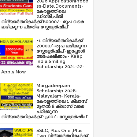
2026,ApplicationProce
ss-Date,Documents-
കേരളത്തിലെ
ഡിഗ്രി,പിജി
വിദ്യാർത്ഥികൾക്ക് 60000/- രൂപ വരെ
ലഭിക്കുന്ന പ്രതിഭ സ്കോളർഷിപ്
+1 വിദ്യാർത്ഥികൾക്ക്
20000/-രൂപ ലഭിക്കുന്ന
സ്കോളർഷിപ് -ഇപ്പോൾ
അപേക്ഷിക്കാം - Keep
India Smiling
Scholarship 2021-22-
Apply Now
Margadeepam
Scholarship 2026-
Malayalam- Kerala-
കേരളത്തിലെ 1 ക്ലാസ്
മുതൽ 8 ക്ലാസ് വരെ
പഠിക്കുന്ന
വിദ്യാർത്ഥികൾക്ക് 1500/- സ്കോളർഷിപ്
SSLC, Plus One ,Plus
Two വിദ്യാർത്ഥികൾക്ക്