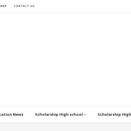
IMER
CONTACT US
cation News
Scholarship High school
Scholarship Hig