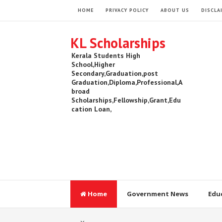
HOME
PRIVACY POLICY
ABOUT US
DISCLA
KL Scholarships
Kerala Students High
School,Higher
Secondary,Graduation,post
Graduation,Diploma,Professional,A
broad
Scholarships,Fellowship,Grant,Edu
cation Loan,
Home
Government News
Edu