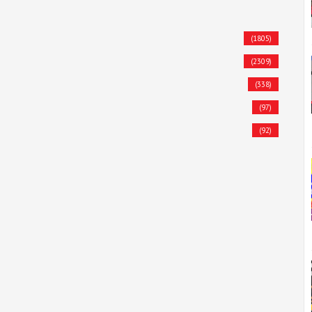
(1805)
(2309)
(338)
(97)
(92)