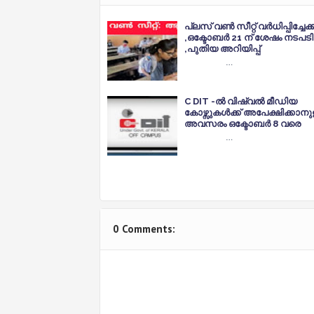
പ്ലസ് വൺ സീറ്റ് വർധിപ്പിച്ചേക്
,ഒക്ടോബർ 21 ന് ശേഷം നടപടി
,പുതിയ അറിയിപ്പ്
…
C DIT -ൽ വിഷ്വൽ മീഡിയ
കോഴ്സുകൾക്ക് അപേക്ഷിക്കാനു
അവസരം ഒക്ടോബർ 8 വരെ
…
0 Comments: