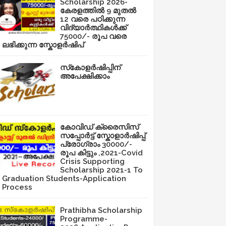
Scholarship 2026-
കേരളത്തിൽ 9 മുതൽ
12 വരെ പഠിക്കുന്ന
വിദ്യാർത്ഥികൾക്ക്
75000/- രൂപ വരെ
ലഭിക്കുന്ന സ്കോളർഷിപ്
സ്‌കോളർഷിപ്പിന്
അപേക്ഷിക്കാം
കോവിഡ് ക്രൈസിസ്
സപ്പോർട്ട് സ്കോളാർഷിപ്പ്
പ്രോഗ്രാം 30000/-
രൂപ കിട്ടും ,2021-Covid
Crisis Supporting
Scholarship 2021-1 To
Graduation Students-Application
Process
Prathibha Scholarship
Programme-