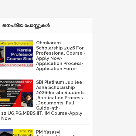
ജനപ്രിയ പോസ്റ്റുകള്‍‌
Ohmkaram
Scholarship 2026 For
Professional Course -
Apply Now-
Application Process-
Application Form-
SBI Platinum Jubilee
Asha Scholarship
2026-kerala Students
,Application Process
,Documents, Full
Guide-9th-
12,UG,PG,MBBS,IIT,IIM Course-Apply
Now
PM Yasasvi