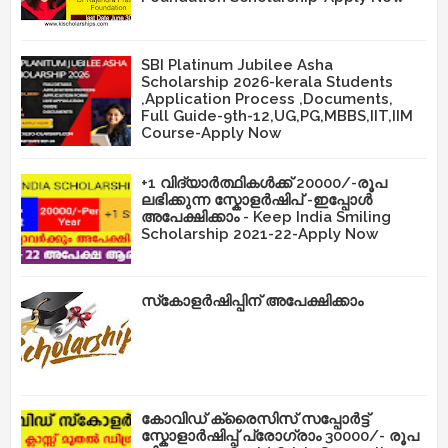
SBI Platinum Jubilee Asha
Scholarship 2026-kerala Students
,Application Process ,Documents,
Full Guide-9th-12,UG,PG,MBBS,IIT,IIM
Course-Apply Now
+1 വിദ്യാർത്ഥികൾക്ക് 20000/-രൂപ
ലഭിക്കുന്ന സ്കോളർഷിപ് -ഇപ്പോൾ
അപേക്ഷിക്കാം - Keep India Smiling
Scholarship 2021-22-Apply Now
സ്‌കോളർഷിപ്പിന് അപേക്ഷിക്കാം
കോവിഡ് ക്രൈസിസ് സപ്പോർട്ട്
സ്കോളാർഷിപ്പ് പ്രോഗ്രാം 30000/- രൂപ