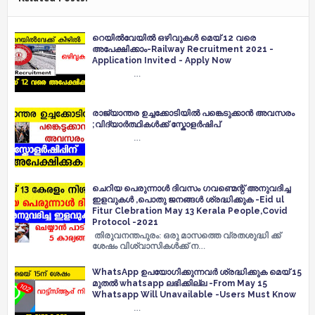
റെയിൽവേയിൽ ഒഴിവുകൾ മെയ് 12 വരെ
അപേക്ഷിക്കാം-Railway Recruitment 2021 -
Application Invited - Apply Now
…
രാജ്യാന്തര ഉച്ചക്കോടിയിൽ പങ്കെടുക്കാൻ അവസരം
;വിദ്യാർത്ഥികൾക്ക് സ്കോളർഷിപ്
…
ചെറിയ പെരുന്നാൾ ദിവസം ഗവണ്മെന്റ് അനുവദിച്ച
ഇളവുകൾ ,പൊതു ജനങ്ങൾ ശ്രദ്ധിക്കുക -Eid ul
Fitur Clebration May 13 Kerala People,Covid
Protocol -2021
തിരുവനന്തപുരം: ഒരു മാസത്തെ വ്രതശുദ്ധി ക്ക്
ശേഷം വിശ്വാസികൾക്ക് ന…
WhatsApp ഉപയോഗിക്കുന്നവർ ശ്രദ്ധിക്കുക മെയ് 15
മുതൽ whatsapp ലഭിക്കില്ല -From May 15
Whatsapp Will Unavailable -Users Must Know
…