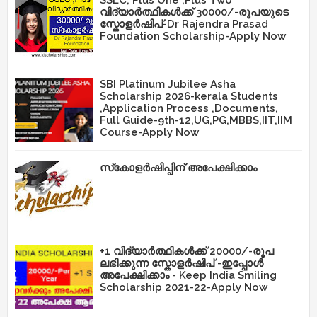
SSLC, Plus One ,Plus Two
വിദ്യാർത്ഥികൾക്ക് 30000/-രൂപയുടെ
സ്കോളർഷിപ്-Dr Rajendra Prasad
Foundation Scholarship-Apply Now
SBI Platinum Jubilee Asha
Scholarship 2026-kerala Students
,Application Process ,Documents,
Full Guide-9th-12,UG,PG,MBBS,IIT,IIM
Course-Apply Now
സ്‌കോളർഷിപ്പിന് അപേക്ഷിക്കാം
+1 വിദ്യാർത്ഥികൾക്ക് 20000/-രൂപ
ലഭിക്കുന്ന സ്കോളർഷിപ് -ഇപ്പോൾ
അപേക്ഷിക്കാം - Keep India Smiling
Scholarship 2021-22-Apply Now