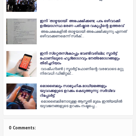
ഇനി `താഴ്മയായി` അപേക്ഷിക്കണ്ട; പദം ഒഴിവാക്കി
ഉദ്യോഗസ്ഥ ഭരണ പരിഷ്കാര വകുപ്പിന്റെ ഉത്തരവ്
അപേക്ഷകളിൽ താഴ്മയായി അപേക്ഷിക്കുന്നു എന്നത്
ഒഴിവാക്കണമെന്ന് സർക്…
ഇനി സ്‌റ്റെതസ്‌കോപ്പും വേണ്ടിവരില്ല; സ്മാര്‍ട്ട്
ഫോണിലൂടെ ഹൃദ്‌രോഗവും നേത്രരോഗങ്ങളും
തിരിച്ചറിയാം
വാഷിംഗ്ടണ്‍ | സ്മാര്‍ട്ട് ഫോണിന്റെ വരവോടെ മറ്റു
നിരവധി ഡിജിറ്റല്…
മൊബൈലും സാമൂഹിക മാധ്യമങ്ങളും
യുവാക്കളുടെ ഉറക്കം കെടുത്തുന്നു: സർവ്വേ
റിപ്പോർട്ട്
മൊബൈലിനോടുള്ള ആസ്കതി മൂലം ഇന്ത്യയിൽ
യുവജനങ്ങളുടെ ഉറക്കം നഷ്ടപ്പെ…
0 Comments: