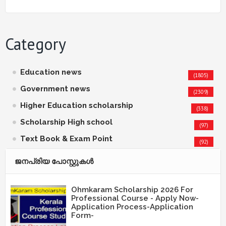
Category
Education news
(1805)
Government news
(2309)
Higher Education scholarship
(338)
Scholarship High school
(97)
Text Book & Exam Point
(92)
ജനപ്രിയ പോസ്റ്റുകള്‍‌
Ohmkaram Scholarship 2026 For
Professional Course - Apply Now-
Application Process-Application
Form-