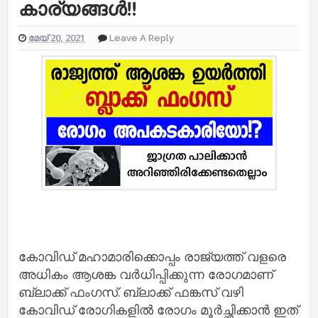
കാര്യങ്ങൾ!!
മേയ് 20, 2021
Leave A Reply
കോവിഡ് മഹാമാരിക്കൊപ്പം രാജ്യത്ത് വളരെ
അധികം ആശങ്ക വർധിപ്പിക്കുന്ന രോഗമാണ്
ബ്ലാക്ക് ഫംഗസ്. ബ്ലാക്ക് ഫങ്കസ് വഴി
കോവിഡ് രോഗികളിൽ രോഗം മൂർച്ഛിക്കാൻ ഇത്