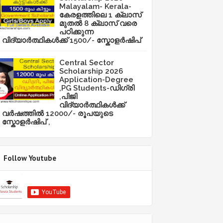
Malayalam- Kerala-
കേരളത്തിലെ 1 ക്ലാസ്
മുതൽ 8 ക്ലാസ് വരെ
പഠിക്കുന്ന
വിദ്യാർത്ഥികൾക്ക് 1500/- സ്കോളർഷിപ്
Central Sector
Scholarship 2026
Application-Degree
,PG Students-ഡിഗ്രി
,പിജി
വിദ്യാർത്ഥികൾക്ക്
വർഷത്തിൽ 12000/- രൂപയുടെ
സ്കോളർഷിപ് ,
Follow Youtube