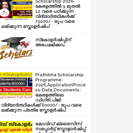
Scholarship 2026-
കേരളത്തിൽ 9 മുതൽ
12 വരെ പഠിക്കുന്ന
വിദ്യാർത്ഥികൾക്ക്
75000/- രൂപ വരെ
ലഭിക്കുന്ന സ്കോളർഷിപ്
സ്‌കോളർഷിപ്പിന്
അപേക്ഷിക്കാം
Prathibha Scholarship
Programme-
2026,ApplicationProce
ss-Date,Documents-
കേരളത്തിലെ
ഡിഗ്രി,പിജി
വിദ്യാർത്ഥികൾക്ക് 60000/- രൂപ വരെ
ലഭിക്കുന്ന പ്രതിഭ സ്കോളർഷിപ്
കോവിഡ് ക്രൈസിസ്
സപ്പോർട്ട് സ്കോളാർഷിപ്പ്