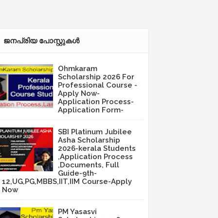
ജനപ്രിയ പോസ്റ്റുകള്‍‌
Ohmkaram
Scholarship 2026 For
Professional Course -
Apply Now-
Application Process-
Application Form-
SBI Platinum Jubilee
Asha Scholarship
2026-kerala Students
,Application Process
,Documents, Full
Guide-9th-
12,UG,PG,MBBS,IIT,IIM Course-Apply
Now
PM Yasasvi