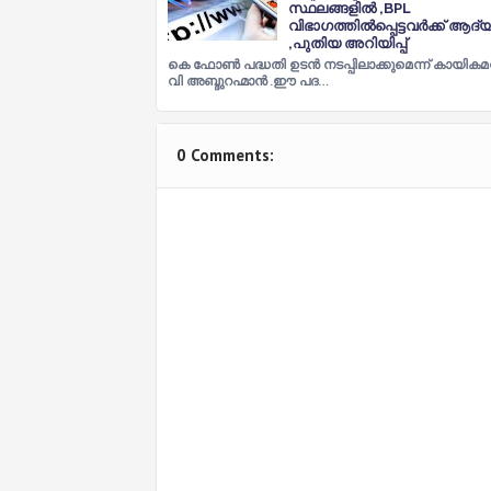
സ്ഥലങ്ങളിൽ ,BPL
വിഭാഗത്തിൽപ്പെട്ടവർക്ക് ആദ്
,പുതിയ അറിയിപ്പ്
കെ ഫോൺ പദ്ധതി ഉടൻ നടപ്പിലാക്കുമെന്ന് കായികമന്
വി അബ്ദുറഹ്മാൻ .ഈ പദ…
0 Comments: