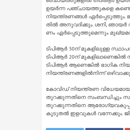
ഞ്ചാ​യ​ത്തു​ക​ളി​ല്‍ ടി​പി​ആ​ര്‍ ഉ​യ​ര്‍​ന്ന
ഉ​യ​ര്‍​ന്ന പ​ഞ്ചാ​യ​ത്തു​ക​ളെ ക​ണ്ടെ​ത
നി​യ​ന്ത്ര​ണ​ങ്ങ​ള്‍ ഏ​ര്‍​പ്പെ​ടു​ത്ത
തി​ല്‍ അ​നു​വ​ദി​ക്കും. ശ​നി, ഞാ​യ​ര്‍ 
ണം ഏ​ര്‍​പ്പെ​ടു​ത്തു​മെ​ന്നും മു​ഖ്യ​മ​
ടിപിആർ 30ന് മുകളിലുള്ള സ്ഥാപന
ടിപിആർ 20ന് മുകളിലാണെങ്കിൽ
ടിപിആർ ആണെങ്കിൽ ഭാഗിക നിയന്
നിയന്ത്രണങ്ങളിൽനിന്ന് ഒഴിവാക്കും.
കോവിഡ് നിയന്ത്രണ വിധേയമായ 
തുറക്കുന്നതിനെ സംബന്ധിച്ചും സ
തുറക്കുന്നതിനെ ആരോഗ്യവകുപ്പ
കൂടുതൽ ഇളവുകൾ വന്നേക്കും. ജില്