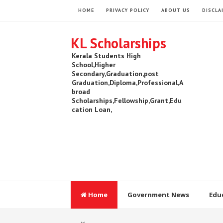
HOME
PRIVACY POLICY
ABOUT US
DISCLA
KL Scholarships
Kerala Students High
School,Higher
Secondary,Graduation,post
Graduation,Diploma,Professional,A
broad
Scholarships,Fellowship,Grant,Edu
cation Loan,
Home
Government News
Edu