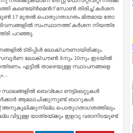
ു നി​ല്‍​ക്കു​ക​യാ​ണ്. ടെ​സ്റ്റ് പോ​സി​റ്റി​വി​റ്റി നി​ര​ക്ക്
്തി ക​ണ്ടെ​യ്ന്‍​മെ​ന്‍റ് സോ​ണ്‍ തി​രി​ച്ച്‌ ക​ര്‍​ശ​ന
ും. ജൂ​ണ്‍ 17 മു​ത​ല്‍ പൊ​തു​ഗ​താ​ഗ​തം മി​ത​മാ​യ തോ​
ദി​വ​സ​ങ്ങ​ളി​ല്‍ സം​സ്ഥാ​ന​ത്ത് ക​ര്‍​ശ​ന നി​യ​ന്ത്ര​
ന്ത്രി പ​റ​ഞ്ഞു.
ങ്ങളിൽ ട്രിപ്പിൾ ലോക്ഡൗണായിരിക്കും.
 സമ്പൂർണ ലോക്ഡൗൺ. 8നും 20നും ഇടയിൽ
ത്രണം. എട്ടിൽ താഴെയുള്ള സ്ഥാപനങ്ങളെ
...
സ്ഥലങ്ങളിൽ ബെവ്കോ ഔട്ട്‌ലെറ്റുകൾ
ർക്കാർ ആലോചിക്കുന്നുണ്ട്. ബാറുകൾ
് അനുകൂലിക്കുന്നില്ല. പൊതുഗതാഗതത്തിലും
ല വിട്ടുള്ള യാത്രയ്ക്കും ഇളവു വരാനിടയുണ്ട്.