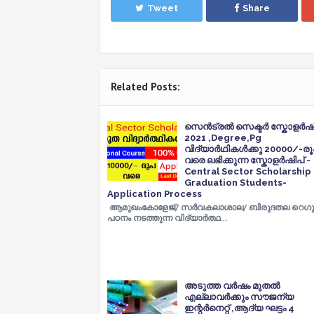
Tweet
Share
Related Posts:
സെൻട്രൽ സെക്ടർ സ്കോളർഷി
2021 ,Degree,Pg
വിദ്യാർഥികൾക്കു 20000/-ര
വരെ ലഭിക്കുന്ന സ്കോളർഷിപ് -
Central Sector Scholarship
Graduation Students-
Application Process
ആമുഖംകോളേജ്/ സർവകലാശാല/ ബിരുദതല റെഗ
പഠനം നടത്തുന്ന വിദ്യാർത്ഥ…
അടുത്ത വർഷം മുതൽ
എല്ലാവർക്കും സൗജന്യ
ഇന്റർനെറ്റ് ,ആദ്യ ഘട്ടം 4