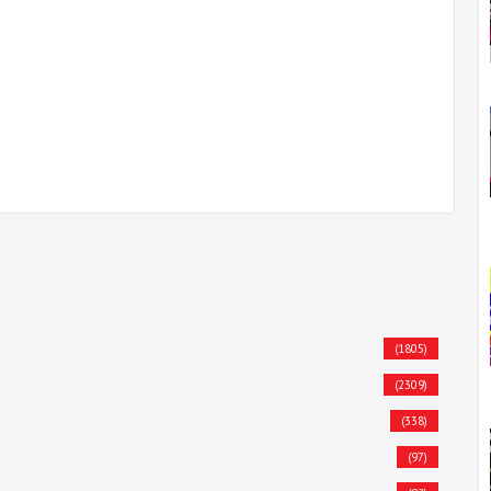
(1805)
(2309)
(338)
(97)