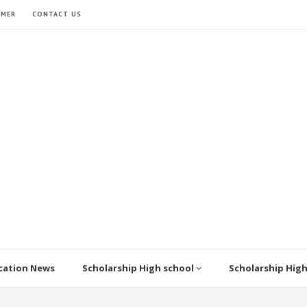
IMER
CONTACT US
cation News
Scholarship High school
Scholarship Hig