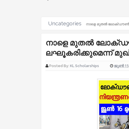
Uncategories
നാളെ മുതൽ ലോക്ഡൗൺ നി
നാളെ മുതൽ ലോക്ഡ
ലഘൂകരിക്കുമെന്ന് മു
ജൂൺ 15,
Posted By:
KL Scholarships