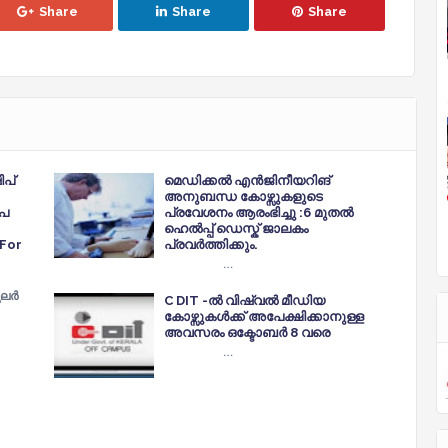
Share
Share
Share
പ്
മെഡിക്കൽ എൻജിനീയറിങ്
അനുബന്ധ കോഴ്സുകളുടെ
ൂപ
പ്രവേശനം ആരംഭിച്ചു :6 മുതൽ
ഹെൽപ്പ് ഡെസ്ക് ജാലകം
 For
പ്രവർത്തിക്കും.
…
ുലർ
C DIT -ൽ വിഷ്വൽ മീഡിയ
കോഴ്സുകൾക്ക് അപേക്ഷിക്കാനുള്ള
അവസരം ഒക്ടോബർ 8 വരെ
…