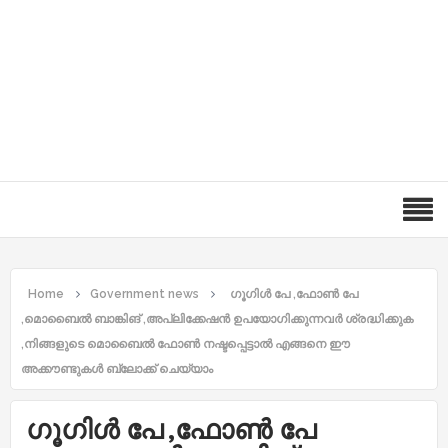
Home
Government news
ഗൂഗിൾ പേ ,ഫോൺ പേ
,മൊബൈൽ ബാങ്കിങ് ,അപ്ലിക്കേഷൻ ഉപയോഗിക്കുന്നവർ ശ്രദ്ധിക്കുക
,നിങ്ങളുടെ മൊബൈൽ ഫോൺ നഷ്ടപ്പെട്ടാൽ എങ്ങനെ ഈ
അക്കൗണ്ടുകൾ ബ്ലോക്ക് ചെയ്യാം
ഗൂഗിൾ പേ ,ഫോൺ പേ