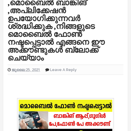
,മൊബൈൽ ബാങ്കിങ്
,അപ്ലിക്കേഷൻ
ഉപയോഗിക്കുന്നവർ
ശ്രദ്ധിക്കുക ,നിങ്ങളുടെ
മൊബൈൽ ഫോൺ
നഷ്ടപ്പെട്ടാൽ എങ്ങനെ ഈ
അക്കൗണ്ടുകൾ ബ്ലോക്ക്
ചെയ്യാം
ജൂലൈ 25, 2021
Leave A Reply