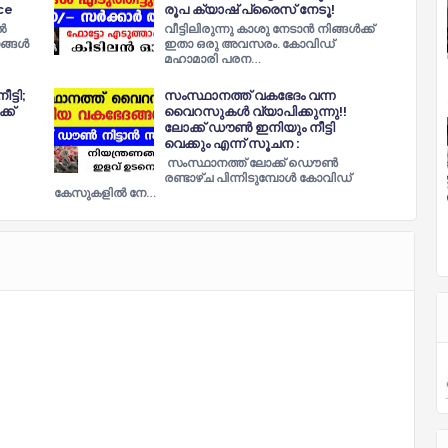
ce
രൂപ ക്യാഷ് പ്രൈസ് നേടൂ!
ൽ
വീട്ടിലിരുന്നു കാശു നേടാൻ നിങ്ങൾക്ക്
നങ്ങൾ
ഇതാ ഒരു അവസരം. കോവിഡ്
മഹാമാരി പരന…
്ടി;
സംസ്ഥാനത്ത് വകഭേദം വന്ന
്ക്
വൈറസുകൾ വ്യാപിക്കുന്നു!!
ലോക്ക് ഡൗൺ ഇനിയും നീട്ടി
വെക്കും എന്ന് സൂചന :
സംസ്ഥാനത്ത് ലോക്ക് ഡൌൺ
രണ്ടാഴ്ച പിന്നിടുമ്പോൾ കോവിഡ്
കേസുകളിൽ നേ…