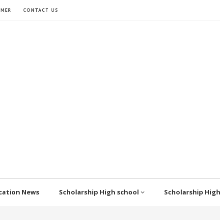
IMER
CONTACT US
cation News
Scholarship High school
Scholarship Hig