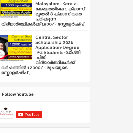
Malayalam- Kerala-
കേരളത്തിലെ 1 ക്ലാസ്
മുതൽ 8 ക്ലാസ് വരെ
പഠിക്കുന്ന
വിദ്യാർത്ഥികൾക്ക് 1500/- സ്കോളർഷിപ്
Central Sector
Scholarship 2026
Application-Degree
,PG Students-ഡിഗ്രി
,പിജി
വിദ്യാർത്ഥികൾക്ക്
വർഷത്തിൽ 12000/- രൂപയുടെ
സ്കോളർഷിപ് ,
Follow Youtube