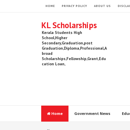
HOME
PRIVACY POLICY
ABOUT US
DISCLA
KL Scholarships
Kerala Students High
School,Higher
Secondary,Graduation,post
Graduation,Diploma,Professional,A
broad
Scholarships,Fellowship,Grant,Edu
cation Loan,
Home
Government News
Edu