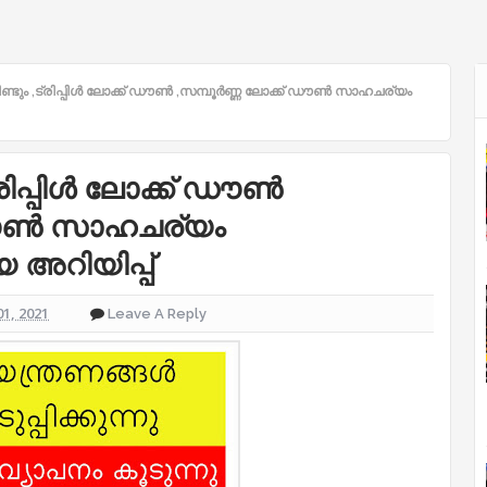
ണ്ടും ,ട്രിപ്പിൾ ലോക്ക് ഡൗൺ ,സമ്പൂർണ്ണ ലോക്ക് ഡൗൺ സാഹചര്യം
്രിപ്പിൾ ലോക്ക് ഡൗൺ
 ഡൗൺ സാഹചര്യം
യ അറിയിപ്പ്
1, 2021
Leave A Reply