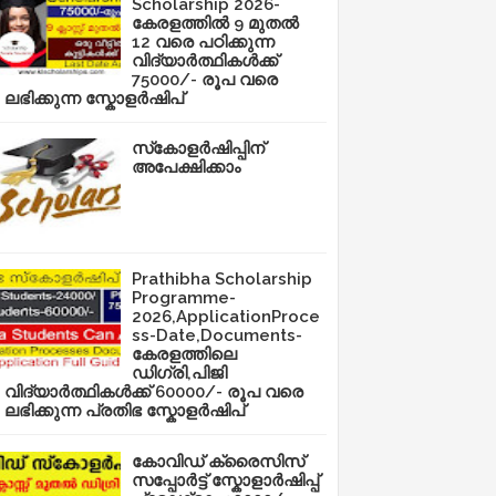
Scholarship 2026-
കേരളത്തിൽ 9 മുതൽ
12 വരെ പഠിക്കുന്ന
വിദ്യാർത്ഥികൾക്ക്
75000/- രൂപ വരെ
ലഭിക്കുന്ന സ്കോളർഷിപ്
സ്‌കോളർഷിപ്പിന്
അപേക്ഷിക്കാം
Prathibha Scholarship
Programme-
2026,ApplicationProce
ss-Date,Documents-
കേരളത്തിലെ
ഡിഗ്രി,പിജി
വിദ്യാർത്ഥികൾക്ക് 60000/- രൂപ വരെ
ലഭിക്കുന്ന പ്രതിഭ സ്കോളർഷിപ്
കോവിഡ് ക്രൈസിസ്
സപ്പോർട്ട് സ്കോളാർഷിപ്പ്