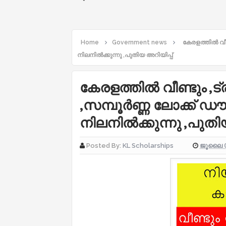
Home
Government news
കേരളത്തിൽ വീ
നിലനിൽക്കുന്നു ,പുതിയ അറിയിപ്പ്
കേരളത്തിൽ വീണ്ടും ,ട
,സമ്പൂർണ്ണ ലോക്ക്
നിലനിൽക്കുന്നു ,പുതി
ജൂലൈ 0
Posted By:
KL Scholarships