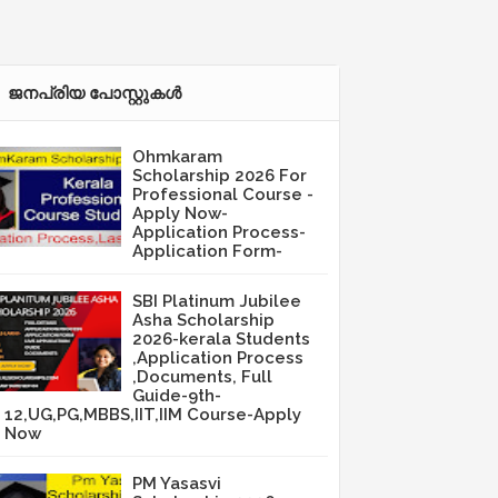
ജനപ്രിയ പോസ്റ്റുകള്‍‌
Ohmkaram
Scholarship 2026 For
Professional Course -
Apply Now-
Application Process-
Application Form-
SBI Platinum Jubilee
Asha Scholarship
2026-kerala Students
,Application Process
,Documents, Full
Guide-9th-
12,UG,PG,MBBS,IIT,IIM Course-Apply
Now
PM Yasasvi