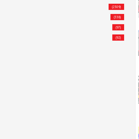
(2309)
(338)
(97)
(92)