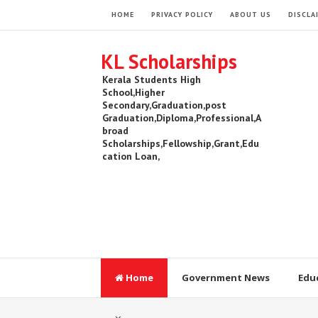
HOME
PRIVACY POLICY
ABOUT US
DISCLA
KL Scholarships
Kerala Students High
School,Higher
Secondary,Graduation,post
Graduation,Diploma,Professional,A
broad
Scholarships,Fellowship,Grant,Edu
cation Loan,
Home
Government News
Edu