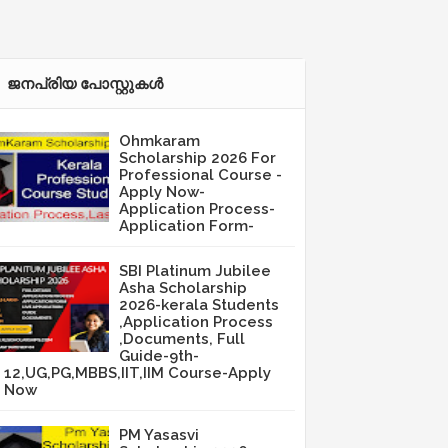
ജനപ്രിയ പോസ്റ്റുകള്‍‌
Ohmkaram
Scholarship 2026 For
Professional Course -
Apply Now-
Application Process-
Application Form-
SBI Platinum Jubilee
Asha Scholarship
2026-kerala Students
,Application Process
,Documents, Full
Guide-9th-
12,UG,PG,MBBS,IIT,IIM Course-Apply
Now
PM Yasasvi