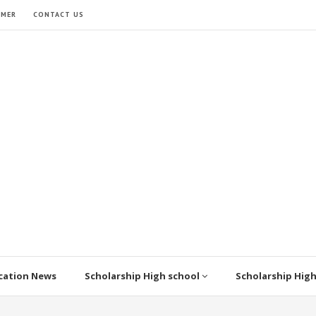
IMER
CONTACT US
cation News
Scholarship High school
Scholarship Hig