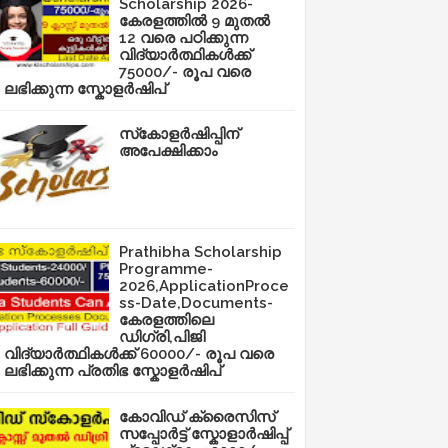
Scholarship 2026-
കേരളത്തിൽ 9 മുതൽ
12 വരെ പഠിക്കുന്ന
വിദ്യാർത്ഥികൾക്ക്
75000/- രൂപ വരെ
ലഭിക്കുന്ന സ്കോളർഷിപ്
സ്‌കോളർഷിപ്പിന്
അപേക്ഷിക്കാം
Prathibha Scholarship
Programme-
2026,ApplicationProce
ss-Date,Documents-
കേരളത്തിലെ
ഡിഗ്രി,പിജി
വിദ്യാർത്ഥികൾക്ക് 60000/- രൂപ വരെ
ലഭിക്കുന്ന പ്രതിഭ സ്കോളർഷിപ്
കോവിഡ് ക്രൈസിസ്
സപ്പോർട്ട് സ്കോളാർഷിപ്പ്