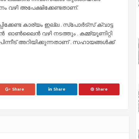
വഴി അപേക്ഷിക്കേണ്ടതാണ്.
കേണ്ട കാര്യം ഇല്ല . സ്പോർട്സ് ക്വാട്ട
ൻ ഓൺലൈൻ വഴി നടത്തും . കമ്മ്യൂണിറ്റി
പിന്നീട് അറിയിക്കുന്നതാണ് . സഹായങ്ങൾക്ക്
Share
Share
Share