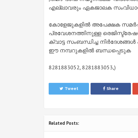
എല്ലാവരും ഏകജാലക സംവിധാനം 
കോളേജുകളിൽ അപേക്ഷക സമർപ്പിക്
പ്രവേശനത്തിനുള്ള രെജിസ്ട്രേഷ
ക്വാട്ട സംബന്ധിച്ച നിർദേശങ്ങൾ 
ഈ നമ്പറുകളിൽ ബന്ധപ്പെടുക
8281883052, 8281883053,)
Tweet
Share
Related Posts: