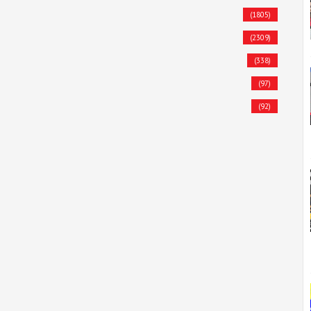
(1805)
(2309)
(338)
(97)
(92)