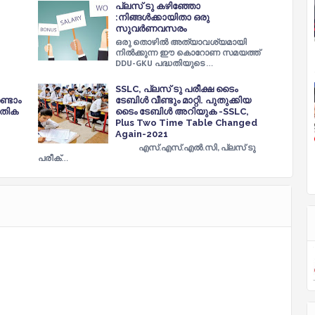
പ്ലസ്‌ ടു കഴിഞ്ഞോ
:നിങ്ങൾക്കായിതാ ഒരു
സുവർണവസരം
ഒരു തൊഴിൽ അത്യാവശ്യമായി
നിൽക്കുന്ന ഈ കൊറോണ സമയത്ത്
DDU-GKU പദ്ധതിയുടെ …
SSLC, പ്ലസ് ടു പരീക്ഷ ടൈം
ണ്ടാം
ടേബിൾ വീണ്ടും മാറ്റി. പുതുക്കിയ
ൗതിക
ടൈം ടേബിൾ അറിയുക -SSLC,
Plus Two Time Table Changed
Again-2021
എസ്.എസ്.എൽ.സി, പ്ലസ് ടു
പരീക്…