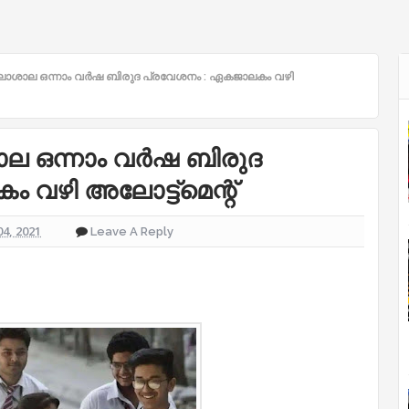
ാശാല ഒന്നാം വർഷ ബിരുദ പ്രവേശനം : ഏകജാലകം വഴി
 ഒന്നാം വർഷ ബിരുദ
വഴി അലോട്ട്മെന്റ്
04, 2021
Leave A Reply