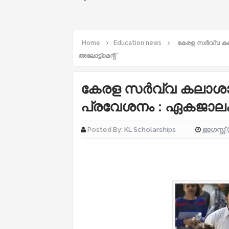
Home
Education news
കേരള സർവ്വ കല
അലോട്ട്മെന്റ്
കേരള സർവ്വ കലാശാല
പ്രവേശനം : ഏകജാലകം 
ഓഗസ്റ്റ് 
Posted By:
KL Scholarships