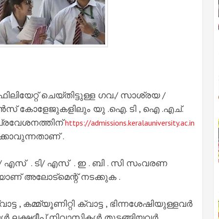
േറ്റ് ചെയ്തിട്ടുള്ള ഗവ./ സാശ്രയ /
 കോളേജുകളിലും യു .ഐ. ടി , ഐ .എച്.
 പ്രവേശനത്തിന്
https://admissions.keralauniversity.ac.in
്കാവുന്നതാണ് .
 സി/ എസ് . ടി/ എസ് . ഇ . ബി . സി സംവരണ
ാണ് അലോട്മെന്റ് നടക്കുക .
വാട്ട , കമ്മ്യൂണിറ്റി ക്വാട്ട , ഭിന്നശേഷിയുള്ളവർ
്ങൾ ലക്ഷദീപ് നിവാസികൾ തുടങ്ങിയവർ