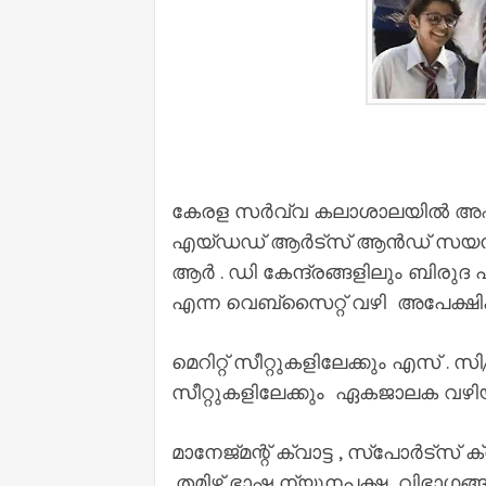
കേരള സർവ്വ കലാശാലയിൽ അഫിലിയ
എയ്ഡഡ് ആർട്സ് ആൻഡ് സയൻസ്
ആർ . ഡി കേന്ദ്രങ്ങളിലും ബിരുദ
എന്ന വെബ്സൈറ്റ് വഴി അപേക്ഷിക
മെറിറ്റ് സീറ്റുകളിലേക്കും എസ് .
സീറ്റുകളിലേക്കും ഏകജാലക വഴിയ
മാനേജ്‌മന്റ് ക്വാട്ട , സ്പോർട്സ് ക്
,തമിഴ് ഭാഷ ന്യൂനപക്ഷ വിഭാഗങ