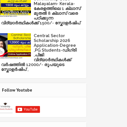
Malayalam- Kerala-
കേരളത്തിലെ 1 ക്ലാസ്
മുതൽ 8 ക്ലാസ് വരെ
പഠിക്കുന്ന
വിദ്യാർത്ഥികൾക്ക് 1500/- സ്കോളർഷിപ്
Central Sector
Scholarship 2026
Application-Degree
,PG Students-ഡിഗ്രി
,പിജി
വിദ്യാർത്ഥികൾക്ക്
വർഷത്തിൽ 12000/- രൂപയുടെ
സ്കോളർഷിപ് ,
Follow Youtube