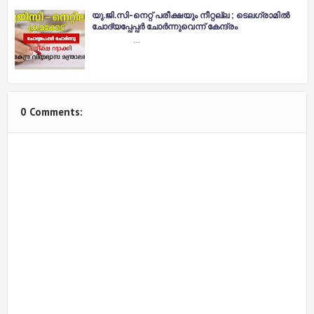
യു.ജി.സി-നെറ്റ് പരീക്ഷയും നീറ്റല്ല ; ടെലഗ്രാമിൽ
ചോദ്യപ്പേപ്പർ ചോർന്നുവെന്ന് കേന്ദ്രം
…
0 Comments: