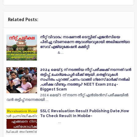
Related Posts:
നീറ്റ് വിവാദം: നാഷണൽ ടെസ്റ്റിങ് ഏജൻസിയെ
പിരിച്ചു വിടണമെന്ന ആവശ്യവുമായി അഖിലേന്ത്യാ
സേവ് എജ്യുക്കേഷൻ കമ്മിറ്റി
&…
2024 മെയ് 5 ന് നടത്തിയ നീറ്റ് പരീക്ഷക്ക്‌ നടന്നത് വൻ
തട്ടിപ്പ് ,ചോദ്യപേപ്പർ ലീക്ക് ആയി ,തെളിവുകൾ
സഹിതം പുറത്ത് ,പണം വാങ്ങി ഗ്രേസ് മാർക്ക് നൽകി
,പരീക്ഷ വീണ്ടും നടത്തും? NEET Exam 2024-
Biggest Scam
2024 മെയ് 5 ന് നടന്ന നീറ്റ് എൻട്രൻസ് പരീക്ഷയിൽ
വൻ തട്ടിപ്പ് നടന്നതായി …
SSLC Revaluation Result Publishing Date,How
To Check Result In Mobile-
…