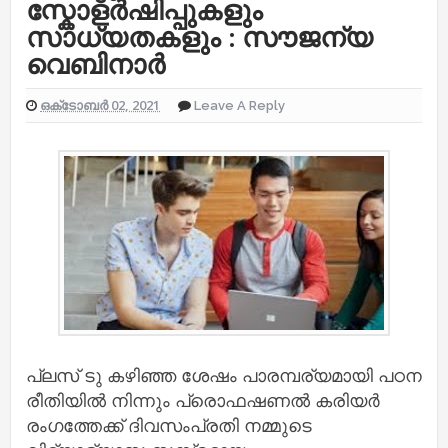
സ്കോളർഷിപ്പുകളും
സാധ്യതകളും : സൗജന്യ
വെബിനാർ
ഒക്‌ടോബർ 02, 2021
Leave A Reply
പ്ലസ് ടു കഴിഞ്ഞ ശേഷം പാരമ്പര്യമായി പഠന
രീതിയിൽ നിന്നും പ്രൊഫഷണൽ കരിയർ
രംഗത്തേക്ക് ദിവസംപ്രതി നമ്മുടെ