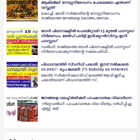
ആകില്ലേ? നോട്ടുനിരോധനം പോലെയോ എന്താണ്
വസ്തുത?
കൊച്ചി :മോദി സർക്കാരിന്റെ നോട്ടുനിരോധനം
രാജ്യത്തെ ജനങ്ങളെ മൊത്തം അമ്പര…
ടോൾ പ്ലാസകളിൽ ഫെബ്രുവരി 15 മുതൽ ഫാസ്ടാഗ്
നിർബന്ധം; തേർഡ് പാർട്ടി ഇൻഷുറൻസിനും ഇനി
ഫാസ്റ്റാഗ്
ഡൽഹി: രാജ്യത്തെ ടോൾ പ്ലാസകളിൽ ഫാസ്ടാഗ്
നിർബന്ധമാക്കുന്നതിന്റെ സമയപരിധി…
പ്രധാനമന്ത്രി സ്വനിധി പദ്ധതി; ഈട് നൽകാതെ
10,000/- രൂപ ലോൺ; 7% Subsidy on Interest
കേന്ദ്ര സർക്കാർ കോവിഡ് കാലത്ത് ആവിഷ്കരിച്ച
പദ്ധതിയാണ് പ്രധാനമന്ത്രി സ്…
ജനങ്ങളെ വലച്ച് അടിക്കടി പാചകവാതക വിലവർധന .
ന്യൂഡൽഹി :പാചകവാതക വില വീണ്ടും വർധിപ്പിച്ചു
എണ്ണ കമ്…