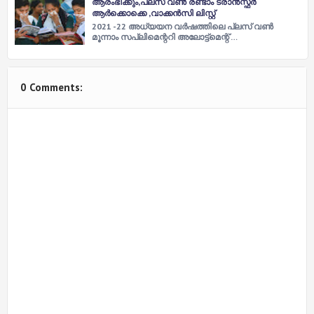
ആരംഭിക്കും,പ്ലസ് വൺ രണ്ടാം ട്രാൻസ്ഫർ
ആർക്കൊക്കെ ,വാക്കൻസി ലിസ്റ്റ്
2021 -22 അധ്യയന വർഷത്തിലെ പ്ലസ് വൺ
മൂന്നാം സപ്ലിമെന്ററി അലോട്ട്മെന്റ് …
0 Comments: