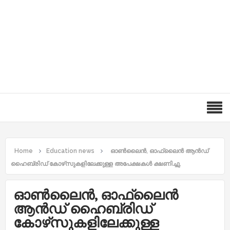
Home
Education news
ഓൺലൈൻ, ഓഫ്‌ലൈൻ ആൻഡ്
ഹൈബ്രിഡ് കോഴ്‌സുകളിലേക്കുള്ള അപേക്ഷകൾ ക്ഷണിച്ചു.
ഓൺലൈൻ, ഓഫ്‌ലൈൻ
ആൻഡ് ഹൈബ്രിഡ്
കോഴ്‌സുകളിലേക്കുള്ള