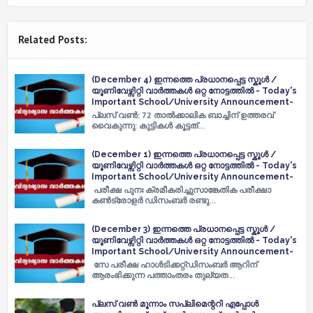
Related Posts:
(December 4) ഇന്നത്തെ പ്രധാനപ്പെട്ട സ്കൂൾ /
യൂണിവേഴ്സിറ്റി വാർത്തകൾ ഒറ്റ നോട്ടത്തിൽ - Today's
Important School/University Announcement-
പ്ലസ്​ വൺ: 72 താൽക്കാലിക ബാച്ചിന്​ ഉത്തരവ്​
വൈകുന്നു: കുട്ടികൾ കൂട്ടത്…
(December 1) ഇന്നത്തെ പ്രധാനപ്പെട്ട സ്കൂൾ /
യൂണിവേഴ്സിറ്റി വാർത്തകൾ ഒറ്റ നോട്ടത്തിൽ - Today's
Important School/University Announcement-
പരീക്ഷ പുനഃ ക്രമീകരിച്ചുസാങ്കേതിക പരീക്ഷാ
കൺട്രോളർ ഡിസംബർ രണ്ടു…
(December 3) ഇന്നത്തെ പ്രധാനപ്പെട്ട സ്കൂൾ /
യൂണിവേഴ്സിറ്റി വാർത്തകൾ ഒറ്റ നോട്ടത്തിൽ - Today's
Important School/University Announcement-
സേ പരീക്ഷ ഹാൾടിക്കറ്റ്ഡിസംബർ ആറിന്
ആരംഭിക്കുന്ന പത്താംതരം തുല്യത…
പ്ലസ് വൺ മൂന്നാം സപ്ലിമെന്ററി എപ്പോൾ