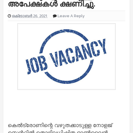
അപേക്ഷകൾ ക്ഷണിച്ചു.
ഒക്‌ടോബർ 26, 2021
Leave A Reply
കെൽട്രോണിന്റെ വഴുതക്കാടുള്ള നോളജ്
സെന്ററിൽ തൊഴിലധിഷ്ഠിത ഓൺലൈൻ,