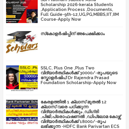
Scholarship 2026-kerala Students
,Application Process ,Documents,
Full Guide-9th-12,UG,PG,MBBS,IIT,IIM
Course-Apply Now
സ്‌കോളർഷിപ്പിന് അപേക്ഷിക്കാം
SSLC, Plus One ,Plus Two
വിദ്യാർത്ഥികൾക്ക് 30000/-രൂപയുടെ
സ്കോളർഷിപ്-Dr Rajendra Prasad
Foundation Scholarship-Apply Now
കേരളത്തിൽ 1 ക്ലാസ് മുതൽ 12
ക്ലാസ് വരെ പഠിക്കുന്ന
വിദ്യാർത്ഥികൾക്കും ,ഡിഗ്രി
,പിജി,പ്രൊഫഷണൽ ,ഡിപ്ലോമ കോഴ്സ്
വിദ്യാർത്ഥികൾക്ക് 18000/-രൂപ
ലഭിക്കുന്ന -HDFC Bank Parivartan ECS