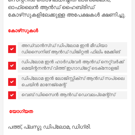
ഓഫ്‌ലൈൻ ആൻഡ് ഹൈബ്രിഡ്
കോഴ്‌സുകളിലേക്കുള്ള അപേക്ഷകൾ ക്ഷണിച്ചു.
കോഴ്‌സുകൾ
അഡ്വാൻസ്ഡ് ഡിപ്ലോമ ഇൻ മീഡിയാ
ഡിസൈനിങ് ആൻഡ് ഡിജിറ്റൽ ഫിലിം മേക്കിങ്
ഡിപ്ലോമ ഇൻ ഹാർഡ്‌വേർ ആൻഡ് നെറ്റ്‌വർക്ക്
മെയിന്റനൻസ് വിത്ത് ഇഗാഡ്ജറ്റ് ടെക്‌നോളജി
ഡിപ്ലോമ ഇൻ ലോജിസ്റ്റിക്‌സ് ആൻഡ് സപ്ലൈ
ചെയിൻ മാനേജ്‌മെന്റ്
വെബ് ഡിസൈൻ ആൻഡ് ഡെവലപ്‌മെന്റ്‌സ്
യോഗ്യത
പത്ത്, പ്ലസ്ടു ഡിപ്ലോമ, ഡിഗ്രി.