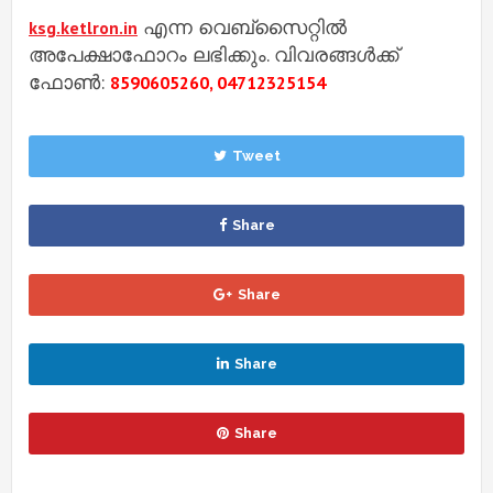
എന്ന വെബ്‌സൈറ്റിൽ
ksg.ketlron.in
അപേക്ഷാഫോറം ലഭിക്കും. വിവരങ്ങൾക്ക്
ഫോൺ:
8590605260, 04712325154
Tweet
Share
Share
Share
Share