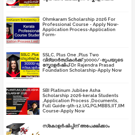
Ohmkaram Scholarship 2026 For
Professional Course - Apply Now-
Application Process-Application
Form-
SSLC, Plus One ,Plus Two
വിദ്യാർത്ഥികൾക്ക് 30000/-രൂപയുടെ
സ്കോളർഷിപ്-Dr Rajendra Prasad
Foundation Scholarship-Apply Now
SBI Platinum Jubilee Asha
Scholarship 2026-kerala Students
,Application Process ,Documents,
Full Guide-9th-12,UG,PG,MBBS,IIT,IIM
Course-Apply Now
സ്‌കോളർഷിപ്പിന് അപേക്ഷിക്കാം