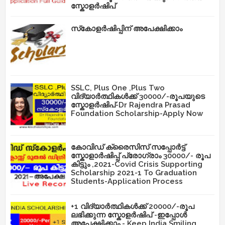
സ്കോളർഷിപ്
സ്‌കോളർഷിപ്പിന് അപേക്ഷിക്കാം
SSLC, Plus One ,Plus Two
വിദ്യാർത്ഥികൾക്ക് 30000/-രൂപയുടെ
സ്കോളർഷിപ്-Dr Rajendra Prasad
Foundation Scholarship-Apply Now
കോവിഡ് ക്രൈസിസ് സപ്പോർട്ട്
സ്കോളാർഷിപ്പ് പ്രോഗ്രാം 30000/- രൂപ
കിട്ടും ,2021-Covid Crisis Supporting
Scholarship 2021-1 To Graduation
Students-Application Process
+1 വിദ്യാർത്ഥികൾക്ക് 20000/-രൂപ
ലഭിക്കുന്ന സ്കോളർഷിപ് -ഇപ്പോൾ
അപേക്ഷിക്കാം - Keep India Smiling