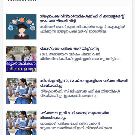
ന്യൂനപക്ഷ വിദ്യാർത്ഥികൾക്ക് ഫീ റീ ഇമ്പേഴ്സ്മെന്റ്
അപേക്ഷ തീയതി നീട്ടി
സർക്കാർ അംഗീകൃത സ്വകാര്യ ഐ ടി ഐകളിൽ
പഠിക്കുന്ന ന്യൂനപക്ഷ മത വിഭാഗത്തില…
പ്ലസ് വൺ പരീക്ഷ അറിയിപ്പ് വന്നു
2021 അധ്യയന വർഷം പ്ലസ് വൺ
വിദ്യാർത്ഥികൾക്ക് സ്കൂൾ ഇത് വരെ തുറന്നിട്ടില…
സിബിഎസ്ഇ 10, 12 ക്ലാസ്സുകളിലെ പരീക്ഷ തീയതി
പ്രഖ്യാപിച്ചു
ന്യൂഡൽഹി: സിബിഎസ്ഇ പരീക്ഷ തീയതികൾ
പ്രഖ്യാപിച്ചു. ഇക്കൊല്ലത്തെ 10…
പരീക്ഷയെ ഇനി പേടിക്കേണ്ട, സുധൈര്യം
നിങ്ങൾക്കൊപ്പം
പാലക്കാട്‌ :പരീക്ഷ പേടി ഒഴിവാക്കാൻ
സുധൈര്യത്തിലേക്ക് ഇനി നിങ്ങൾക്ക് ധൈ…