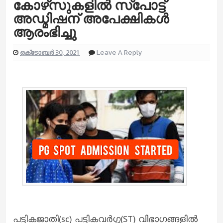
കോഴ്‌സുകളില്‍ സ്‌പോട്ട്
അഡ്മിഷന് അപേക്ഷികൾ
ആരംഭിച്ചു
ഒക്‌ടോബർ 30, 2021
Leave A Reply
പട്ടികജാതി(sc) പട്ടികവര്‍ഗ്ഗ(ST) വിഭാഗങ്ങളില്‍