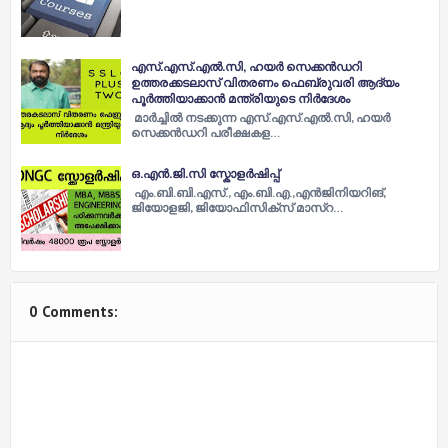
എസ്.എസ്.എല്‍.സി, ഹയര്‍ സെക്കൻഡറി
ഉത്തരക്കടലാസ് വിതരണം ഫെബ്രുവരി ആദ്യം
പൂര്‍ത്തിയാക്കാൻ മന്ത്രിയുടെ നിര്‍ദേശം
മാര്‍ച്ചില്‍ നടക്കുന്ന എസ്.എസ്.എല്‍.സി, ഹയര്‍
സെക്കൻഡറി പരീക്ഷകള…
ഒ.എൻ.ജി.സി സ്കോളർഷിപ്പ്
എം.ബി.ബി.എസ്., എം.ബി.എ.,എൻജിനിയറിങ്,
ജിയോളജി, ജിയോഫിസിക്സ് മാസ്റ…
0 Comments: