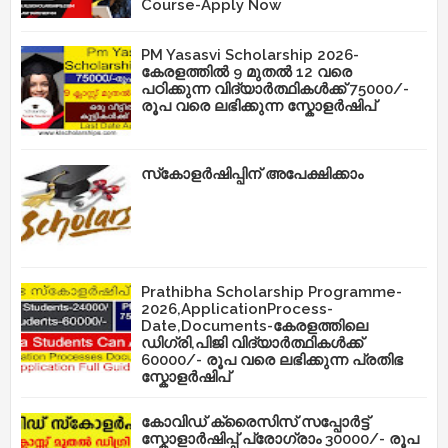
Course-Apply Now
PM Yasasvi Scholarship 2026-
കേരളത്തിൽ 9 മുതൽ 12 വരെ
പഠിക്കുന്ന വിദ്യാർത്ഥികൾക്ക് 75000/-
രൂപ വരെ ലഭിക്കുന്ന സ്കോളർഷിപ്
സ്‌കോളർഷിപ്പിന് അപേക്ഷിക്കാം
Prathibha Scholarship Programme-
2026,ApplicationProcess-
Date,Documents-കേരളത്തിലെ
ഡിഗ്രി,പിജി വിദ്യാർത്ഥികൾക്ക്
60000/- രൂപ വരെ ലഭിക്കുന്ന പ്രതിഭ
സ്കോളർഷിപ്
കോവിഡ് ക്രൈസിസ് സപ്പോർട്ട്
സ്കോളാർഷിപ്പ് പ്രോഗ്രാം 30000/- രൂപ