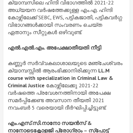
ക്യാമ്പസിലെ ഹിന്ദി വിഭാഗത്തിൽ 2021-22
അധ്യയന വർഷത്തേക്കുള്ള എം.എ. ഹിന്ദി
കോഴ്സിലേക്ക് SEBC, EWS, പട്ടികജാതി, പട്ടികവർഗ്ഗ
വിഭാഗങ്ങൾക്കായി സംവരണം ചെയ്ത
ഏതാനും സീറ്റുകൾ ഒഴിവുണ്ട്.
എൽ.എൽ.എം. അപേക്ഷാതീയതി നീട്ടി
കണ്ണൂർ സർവ്വകലാശാലയുടെ മഞ്ചേശ്വരം
ക്യാമ്പസ്സിൽ ആരംഭിക്കാനിരിക്കുന്ന
LL.M
course with specialization in Criminal Law &
Criminal Justice
കോഴ്സിലേക്കു 2021-22
വർഷത്തെ പ്രവേശനത്തിനായി അപേക്ഷ
സമർപ്പിക്കേണ്ട അവസാന തീയതി 2021
നവംബർ 5 വരെയായി ദീർഘിപ്പിച്ചിട്ടുണ്ട്.
എം.എസ്.സി.നാനോ സയൻസ് &
നാനോടെക്നോളജി പ്രോഗ്രാം – സ്പോട്ട്