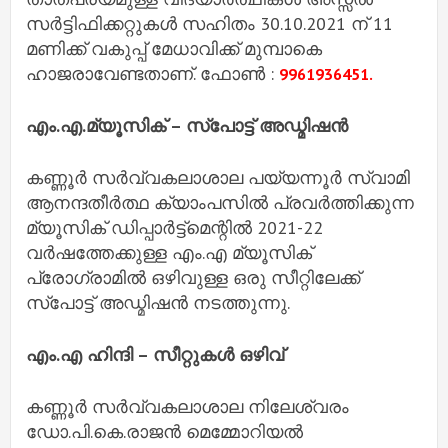
സർട്ടിഫിക്കറ്റുകൾ സഹിതം 30.10.2021 ന് 11
മണിക്ക് വകുപ്പ് മേധാവിക്ക് മുമ്പാകെ
ഹാജരാവേണ്ടതാണ്. ഫോൺ :
9961936451.
എം.എ.മ്യൂസിക് – സ്പോട്ട് അഡ്മിഷൻ
കണ്ണൂർ സർവ്വകലാശാല പയ്യന്നൂർ സ്വാമി
ആനന്ദതീർത്ഥ ക്യാംപസിൽ പ്രവർത്തിക്കുന്ന
മ്യൂസിക് ഡിപ്പാർട്ട്മെന്റിൽ 2021-22
വർഷത്തേക്കുള്ള എം.എ മ്യൂസിക്
പ്രോഗ്രാമിൽ ഒഴിവുള്ള ഒരു സീറ്റിലേക്ക്
സ്പോട്ട് അഡ്മിഷൻ നടത്തുന്നു.
എം.എ ഹിന്ദി – സീറ്റുകൾ ഒഴിവ്
കണ്ണൂർ സർവ്വകലാശാല നിലേശ്വരം
ഡോ.പി.കെ.രാജൻ മെമ്മോറിയൽ