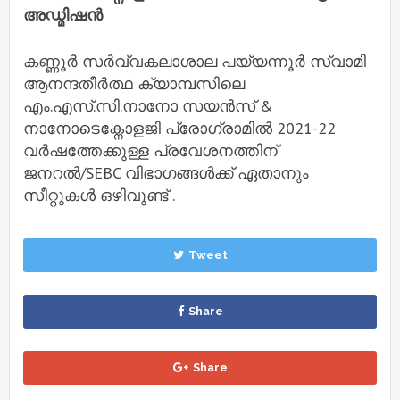
അഡ്മിഷൻ
കണ്ണൂർ സർവ്വകലാശാല പയ്യന്നൂർ സ്വാമി
ആനന്ദതീർത്ഥ ക്യാമ്പസിലെ
എം.എസ്.സി.നാനോ സയൻസ് &
നാനോടെക്നോളജി പ്രോഗ്രാമിൽ 2021-22
വർഷത്തേക്കുള്ള പ്രവേശനത്തിന്
ജനറൽ/SEBC വിഭാഗങ്ങൾക്ക് ഏതാനും
സീറ്റുകൾ ഒഴിവുണ്ട് .
Tweet
Share
Share