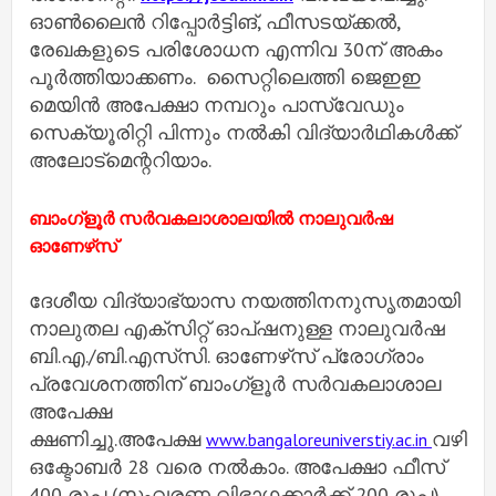
ഓൺലൈൻ റിപ്പോർട്ടിങ്, ഫീസടയ്ക്കൽ,
രേഖകളുടെ പരിശോധന എന്നിവ 30ന് അകം
പൂർത്തിയാക്കണം. സൈറ്റിലെത്തി ജെഇഇ
മെയിൻ അപേക്ഷാ നമ്പറും പാസ്‌വേ‍ഡും
സെക്യൂരിറ്റി പിന്നും നൽകി വിദ്യാർഥികൾക്ക്
അലോട്മെന്ററിയാം.
ബാംഗ്‌ളൂര്‍ സര്‍വകലാശാലയില്‍ നാലുവര്‍ഷ
ഓണേഴ്‌സ്
ദേശീയ വിദ്യാഭ്യാസ നയത്തിനനുസൃതമായി
നാലുതല എക്‌സിറ്റ് ഓപ്ഷനുള്ള നാലുവര്‍ഷ
ബി.എ./ബി.എസ്‌സി. ഓണേഴ്‌സ് പ്രോഗ്രാം
പ്രവേശനത്തിന് ബാംഗ്‌ളൂര്‍ സര്‍വകലാശാല
അപേക്ഷ
ക്ഷണിച്ചു.അപേക്ഷ
വഴി
www.bangaloreuniverstiy.ac.in
ഒക്ടോബര്‍ 28 വരെ നല്‍കാം. അപേക്ഷാ ഫീസ്
400 രൂപ (സംവരണ വിഭാഗക്കാര്‍ക്ക് 200 രൂപ).