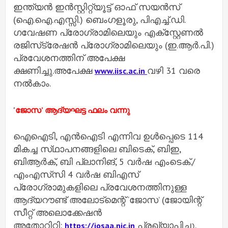
ഇന്ത്യന്‍ ഇന്‍സ്റ്റിറ്റ്യൂട്ട് ഓഫ് സയന്‍സ്
(ഐ.ഐ.എസ്സി.) ബെംഗളൂരു, പിഎച്ച്‌.ഡി.
ഗവേഷണ പ്രോഗ്രാമിലെയും എക്സ്റ്റേണല്‍
രജിസ്‌ട്രേഷന്‍ പ്രോഗ്രാമിലെയും (ഇ.ആര്‍.പി.)
പ്രവേശനത്തിന് അപേക്ഷ
ക്ഷണിച്ചു.അപേക്ഷ
വഴി 31 വരെ
www.iisc.ac.in
നല്‍കാം.
'ജോസ’ ആദ്യഘട്ട ഫലം വന്നു
ഐഐടി, എൻഐടി എന്നിവ ഉൾപ്പെടെ 114
മികച്ച സ്‌ഥാപനങ്ങളിലെ ബിടെക്, ബിഇ,
ബിആർക്, ബി പ്ലാനിങ്, 5 വർഷ എംടെക്./
എംഎസ്‌സി 4 വർഷ ബിഎസ്
പ്രോഗ്രാമുകളിലെ പ്രവേശനത്തിനുള്ള
ആദ്യറൗണ്ട് അലോട്മെന്റ് ‘ജോസ’ (ജോയിന്റ്
സീറ്റ് അലൊക്കേഷൻ
അതോറിറ്റി:
പ്രഖ്യാപിച്ചു.
https://josaa.nic.in