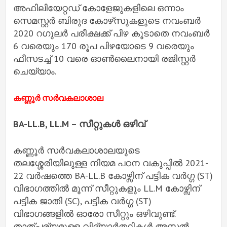
അഫിലിയേറ്റഡ് കോളേജുകളിലെ ഒന്നാം
സെമസ്റ്റര്‍ ബിരുദ കോഴ്‌സുകളുടെ നവംബര്‍
2020 റഗുലര്‍ പരീക്ഷക്ക് പിഴ കൂടാതെ നവംബര്‍
6 വരെയും 170 രൂപ പിഴയോടെ 9 വരെയും
ഫീസടച്ച് 10 വരെ ഓണ്‍ലൈനായി രജിസ്റ്റര്‍
ചെയ്യാം.
കണ്ണൂർ സർവകലാശാല
BA-LL.B, LL.M – സീറ്റുകൾ ഒഴിവ്
കണ്ണൂർ സർവകലാശാലയുടെ
തലശ്ശേരിയിലുള്ള നിയമ പഠന വകുപ്പിൽ 2021-
22 വർഷത്തെ BA-LL.B കോഴ്സിന് പട്ടിക വർഗ്ഗ (ST)
വിഭാഗത്തിൽ മൂന്ന് സീറ്റുകളും LL.M കോഴ്സിന്
പട്ടിക ജാതി (SC), പട്ടിക വർഗ്ഗ (ST)
വിഭാഗങ്ങളിൽ ഓരോ സീറ്റും ഒഴിവുണ്ട്.
താത്പര്യമുള്ള വിദ്യാർത്ഥികൾ അസ്സൽ