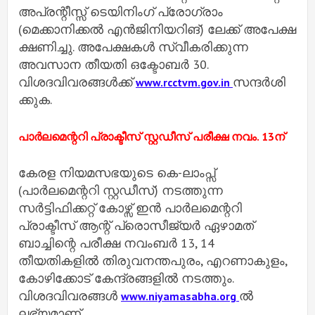
അപ്രന്റീസ്സ് ടെയിനിംഗ് പ്രോഗ്രാം
(മെക്കാനിക്കൽ എൻജിനിയറിങ്) ലേക്ക് അപേക്ഷ
ക്ഷണിച്ചു. അപേക്ഷകൾ സ്വീകരിക്കുന്ന
അവസാന തീയതി ഒക്ടോബർ 30.
വിശദവിവരങ്ങൾക്ക്
സന്ദർശി
www.rcctvm.gov.in
ക്കുക.
പാർലമെന്ററി പ്രാക്ടീസ് സ്റ്റഡീസ് പരീക്ഷ നവം. 13ന്
കേരള നിയമസഭയുടെ കെ-ലാംപ്സ്
(പാർലമെന്ററി സ്റ്റഡീസ്) നടത്തുന്ന
സർട്ടിഫിക്കറ്റ് കോഴ്സ് ഇൻ പാർലമെന്ററി
പ്രാക്ടീസ് ആന്റ് പ്രൊസീജ്യർ ഏഴാമത്
ബാച്ചിന്റെ പരീക്ഷ നവംബർ 13, 14
തീയതികളിൽ തിരുവനന്തപുരം, എറണാകുളം,
കോഴിക്കോട് കേന്ദ്രങ്ങളിൽ നടത്തും.
വിശദവിവരങ്ങൾ
ൽ
www.niyamasabha.org
ലഭ്യമാണ്.