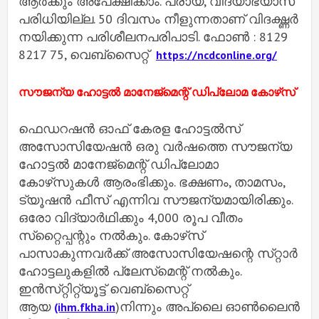
ആര്‍ക്കും അപേക്ഷിക്കാം. പ്രായ, വിദ്യാഭ്യാസ
പരിധിയില്ല. 50 ദിവസം നീളുന്നതാണ് വിദഗ്ദ്ധര്‍
നയിക്കുന്ന പരിശീലനപരിപാടി. ഫോണ്‍ : 8129
8217 75, വെബ്‌സൈറ്റ്
https://ncdconline.org/
സൗജന്യ ഹോട്ടല്‍ മാനേജ്‌മെന്റ്‌ ഡിപ്ലോമ കോഴ്‌സ്‌
ഫെഡറഷന്‍ ഓഫ്‌ കേരള ഹോട്ടല്‍സ്‌
അസോസിയേഷന്‍ ഒരു വര്‍ഷത്തെ സൗജന്യ
ഹോട്ടല്‍ മാനേജ്‌മെന്റ്‌ ഡിപ്ലോമാ
കോഴ്‌സുകള്‍ ആരംഭിക്കും. ഭക്ഷണം, താമസം,
ട്യൂഷന്‍ ഫീസ്‌ എന്നിവ സൗജന്യമായിരിക്കും.
ഒരോ വിദ്യാര്‍ഥിക്കും 4,000 രൂപ വീതം
സ്‌റ്റൈപ്പന്റും നല്‍കും. കോഴ്‌സ്‌
പാസാകുന്നവര്‍ക്ക്‌ അസോസിയേഷന്റെ സ്‌റ്റാര്‍
ഹോട്ടലുകളില്‍ പ്ലേസ്‌മെന്റ്‌ നല്‍കും.
ഇന്‍സ്‌റ്റിറ്റ്യൂട്ട്‌ വെബ്‌സൈറ്റ്‌
ആയ
)നിന്നും അപ്ലൈ ഓണ്‍ലൈന്‍
(ihm.fkha.in