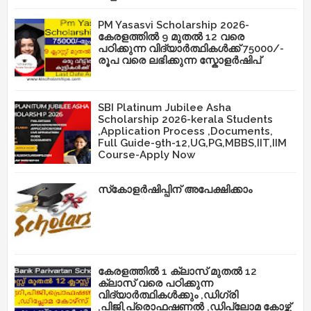
PM Yasasvi Scholarship 2026-
കേരളത്തിൽ 9 മുതൽ 12 വരെ
പഠിക്കുന്ന വിദ്യാർത്ഥികൾക്ക് 75000/-
രൂപ വരെ ലഭിക്കുന്ന സ്കോളർഷിപ്
SBI Platinum Jubilee Asha
Scholarship 2026-kerala Students
,Application Process ,Documents,
Full Guide-9th-12,UG,PG,MBBS,IIT,IIM
Course-Apply Now
സ്‌കോളർഷിപ്പിന് അപേക്ഷിക്കാം
കേരളത്തിൽ 1 ക്ലാസ് മുതൽ 12
ക്ലാസ് വരെ പഠിക്കുന്ന
വിദ്യാർത്ഥികൾക്കും ,ഡിഗ്രി
,പിജി,പ്രൊഫഷണൽ ,ഡിപ്ലോമ കോഴ്സ്