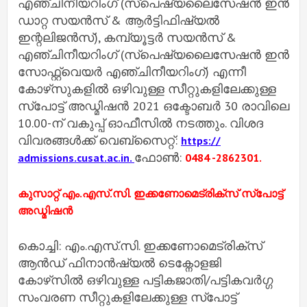
എഞ്ചിനീയറിംഗ് (സ്‌പെഷ്യലൈസേഷന്‍ ഇന്‍
ഡാറ്റ സയന്‍സ് & ആര്‍ട്ടിഫിഷ്യല്‍
ഇന്റലിജന്‍സ്), കമ്പ്യൂട്ടര്‍ സയന്‍സ് &
എഞ്ചിനീയറിംഗ് (സ്‌പെഷ്യലൈസേഷന്‍ ഇന്‍
സോഫ്റ്റ്വെയര്‍ എഞ്ചിനീയറിംഗ്) എന്നീ
കോഴ്‌സുകളില്‍ ഒഴിവുള്ള സീറ്റുകളിലേക്കുള്ള
സ്പോട്ട് അഡ്മിഷന്‍ 2021 ഒക്ടോബര്‍ 30 രാവിലെ
10.00-ന് വകുപ്പ് ഓഫീസില്‍ നടത്തും. വിശദ
വിവരങ്ങള്‍ക്ക് വെബ്സൈറ്റ്:
https://
ഫോണ്‍:
admissions.cusat.ac.in.
0484 -2862301.
കുസാറ്റ് എം.എസ്.സി. ഇക്കണോമെട്രിക്സ് സ്പോട്ട്
അഡ്മിഷന്‍
കൊച്ചി: എം.എസ്.സി. ഇക്കണോമെട്രിക്സ്
ആന്‍ഡ് ഫിനാന്‍ഷ്യല്‍ ടെക്നോളജി
കോഴ്‌സില്‍ ഒഴിവുള്ള പട്ടികജാതി/പട്ടികവര്‍ഗ്ഗ
സംവരണ സീറ്റുകളിലേക്കുള്ള സ്പോട്ട്