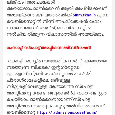
ലിങ്ക്‌ വഴി അപേക്ഷകള്‍
അയയ്‌ക്കാം.ഓണ്‍ലൈന്‍ ആയി അപ്ലിക്കേഷന്‍
അയയ്‌ക്കാന്‍ കഴിയാത്തവര്‍ക്ക്‌
എന്ന
Sihm.fkha.in
വെബ്‌സൈറ്റില്‍ നിന്ന്‌ അപ്ലിക്കേഷന്‍ ഫോം
ഡൗണ്‍ലോഡ്‌ ചെയ്‌ത്‌, വെബ്‌സൈറ്റില്‍
നല്‍കിയിരിക്കുന്ന വിലാസത്തില്‍ അയയ്‌ക്കാം.
കുസാറ്റ്: സ്‌പോട്ട് അഡ്മിഷന്‍ രജിസ്‌ട്രേഷന്‍
കൊച്ചി ശാസ്ത്ര സാങ്കേതിക സര്‍വ്വകലാശാല
നടത്തുന്ന ബി.ടെക്/ ഇന്റഗ്രേറ്റഡ്
എം.എസ്.സി/ബി.ടെക് ലാറ്ററല്‍ എന്‍ട്രി
പ്രോഗ്രാമുകളിലെ ഒഴിവുള്ള
സീറ്റുകളിലേക്കുള്ള ആദ്യത്തെ സ്‌പോട്ട്
അഡ്മിഷനു വേണ്ടി ഒക്ടോബര്‍ 31-വരെ രജിസ്റ്റര്‍
ചെയ്യാം. ഓണ്‍ലൈനായാണ് സ്‌പോട്ട്
അഡ്മിഷന്‍ നടത്തുക. കൂടുതല്‍വിവരങ്ങള്‍ക്ക്
വെബ്‌സൈറ്റ്:
https:// admissions.cusat.ac.in/