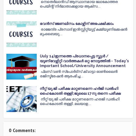
നെതെര്‍ലാന്‍ഡ് ആസ്ഥാനമായ ലോകോത്തര
പെയിന്റ് നിര്‍മാതാക്കളായ ആക്‌സ…
ഭവന്‍സ് ജേണലിസം കോഴ്സിന് അപേക്ഷിക്കാം
രാജേന്ദ്ര പ്രസാദ് ഇന്‍സ്റ്റിറ്റ്യൂട്ട് കമ്മ്യൂണിക്കേഷന്‍
മുംബൈയു…
(July 14)ഇന്നത്തെ പ്രധാനപ്പെട്ട സ്കൂൾ /
യൂണിവേഴ്സിറ്റി വാർത്തകൾ ഒറ്റ നോട്ടത്തിൽ - Today's
Important School/University Announcement
പ്ലസ് വണ്‍ സ്പോര്‍ട്സ് ക്വാട്ടാ ഓണ്‍ലൈന്‍
രജിസ്ട്രേഷന്‍ ആരംഭിച്ച…
നീറ്റ് യു.ജി പരീക്ഷ മാറ്റണമെന്ന ഹര്‍ജി ഡല്‍ഹി
ഹൈകോടതി തള്ളി;ജൂലൈ 17നു തന്നെ പരീക്ഷ
നീറ്റ് യു.ജി പരീക്ഷ മാറ്റണമെന്ന ഹരജി ഡല്‍ഹി
ഹൈകോടതി തള്ളി. മലയാള…
0 Comments: