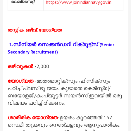
https://www.joinindiannavy.gov.in
തസ്തിക, ഒഴിവ്, യോഗ്യത
1.സീനിയര്‍ സെക്കന്‍ഡറി റിക്രൂട്ട്‌സ്
(Senior
Secondary Recruitment)
ഒഴിവുകൾ
-2,000
യോഗ്യത
-മാത്തമാറ്റിക്സും ഫിസിക്സും
പഠിച്ച് പ്ലസ് ടു ജയം. കൂടാതെ കെമിസ്ട്രി/
ബയോളജി/കംപ്യൂട്ടര്‍ സയന്‍സ് ഇവയില്‍ ഒരു
വിഷയം പഠിച്ചിരിക്കണം.
ശാരീരിക യോഗ്യത
-ഉയരം കുറഞ്ഞത് 157
സെ.മീ. തൂക്കവും നെഞ്ചളവും ആനുപാതികം.