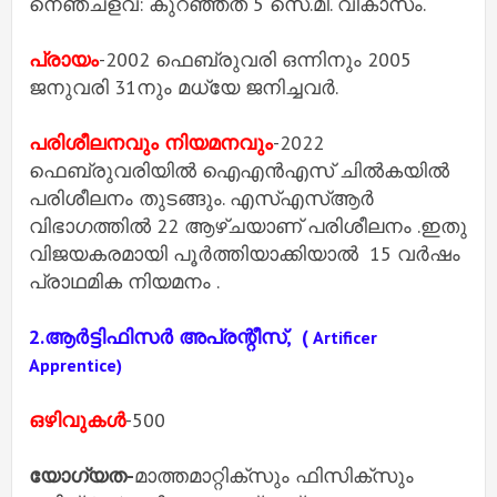
നെഞ്ചളവ്: കുറഞ്ഞത് 5 സെ.മീ. വികാസം.
പ്രായം
-2002 ഫെബ്രുവരി ഒന്നിനും 2005
ജനുവരി 31നും മധ്യേ ജനിച്ചവര്‍.
പരിശീലനവും നിയമനവും
-2022
ഫെബ്രുവരിയില്‍ ഐഎന്‍എസ് ചില്‍കയില്‍
പരിശീലനം തുടങ്ങും. എസ്എസ്ആര്‍
വിഭാഗത്തില്‍ 22 ആഴ്ചയാണ് പരിശീലനം .ഇതു
വിജയകരമായി പൂര്‍ത്തിയാക്കിയാല്‍ 15 വര്‍ഷം
പ്രാഥമിക നിയമനം .
2.ആര്‍ട്ടിഫിസര്‍ അപ്രന്റീസ്, (
Artificer
Apprentice)
ഒഴിവുകൾ
-500
യോഗ്യത-
മാത്തമാറ്റിക്സും ഫിസിക്സും