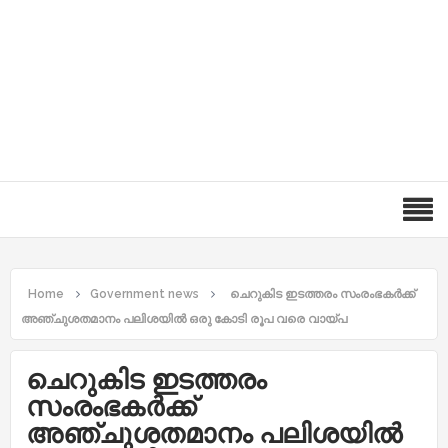
Home
Government news
ചെറുകിട ഇടത്തരം സംരംഭകര്‍ക്ക്
അഞ്ചുശതമാനം പലിശയില്‍ ഒരു കോടി രൂപ വരെ വായ്പ
ചെറുകിട ഇടത്തരം
സംരംഭകര്‍ക്ക്
അഞ്ചുശതമാനം പലിശയില്‍