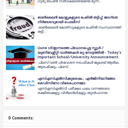
ഗുരു ഓപണ്‍ സര്‍വകലാശാലയെ മുന്ന…
ഓണ്‍ലൈന്‍ കോഴ്സുകളുടെ പേരില്‍ തട്ടിപ്പ്​; ജാഗ്രത
നിര്‍ദേശവുമായി പൊലീസ്
ഓ​ണ്‍​ലൈ​ന്‍ കോ​ഴ്​​സു​ക​ളു​ടെ പേ​രി​ല്‍ സം​സ്ഥാ​ന​ത്ത്​
ത​ട്ടി​…
(June 18)ഇന്നത്തെ പ്രധാനപ്പെട്ട സ്കൂൾ /
യൂണിവേഴ്സിറ്റി വാർത്തകൾ ഒറ്റ നോട്ടത്തിൽ - Today's
Important School/University Announcement
പ്ലസ് വണ്‍ പ്രവേശന നടപടികള്‍ ജൂലായ് ആദ്യം
ആരംഭിക്കും. പ്ലസ്…
എസ്‌എസ്‌എൽസിക്കുശേഷം ; എൻജിനിയറിങ്ങോ
മെഡിസിനോ വിദേശപഠനമോ
എസ്‌എസ്‌എൽസി പരീക്ഷാ ഫലം വന്നതോടെ
രക്ഷിതാക്കളും വിദ്യാർഥികളും തുടർപഠനത…
0 Comments: