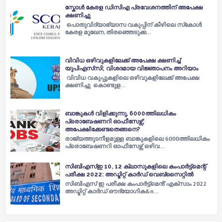
സ്കോൾ കേരള ഡിസിഎ പ്രവേശനത്തിന് അപേക്ഷ
ക്ഷണിച്ചു
പൊതുവിദ്യാഭ്യാസ വകുപ്പിന് കീഴിലെ സ്‌കോൾ
കേരള മുഖേന, തിരഞ്ഞെടുക്ക…
വിവിധ ഒഴിവുകളിലേക്ക് അപേക്ഷ ക്ഷണിച്ച്
യുപിഎസ്‍സി; വിശദമായ വിജ്ഞാപനം അറിയാം
വിവിധ വകുപ്പുകളിലെ ഒഴിവുകളിലേക്ക് അപേക്ഷ
ക്ഷണിച്ചു കൊണ്ടുള…
ബാങ്കുകൾ വിളിക്കുന്നു, 6000ത്തിലധികം
പ്രൊബേഷണറി ഓഫീസേഴ്സ്;
അപേക്ഷിക്കേണ്ടതെങ്ങനെ?
രാജ്യത്തുടനീളമുള്ള ബാങ്കുകളിലെ 6000ത്തിലധികം
പ്രൊബേഷണറി ഓഫീസേഴ്സ് ഒഴിവ…
സിബിഎസ്ഇ 10, 12 ക്ലാസുകളിലെ കംപാർട്ട്മെന്റ്
പരീക്ഷ 2022: അഡ്മിറ്റ് കാർഡ് വെബ്സൈറ്റിൽ
സിബിഎസ് ഇ പരീക്ഷ കംപാർട്ട്മെൻ് എക്സാം 2022
അഡ്മിറ്റ് കാർഡ് ഔദ്യോ​ഗിക&n…