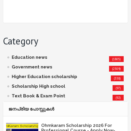
Category
Education news
(1805)
Government news
(2309)
Higher Education scholarship
(338)
Scholarship High school
(97)
Text Book & Exam Point
(92)
ജനപ്രിയ പോസ്റ്റുകള്‍‌
Ohmkaram Scholarship 2026 For
Professional Course - Apply Now-