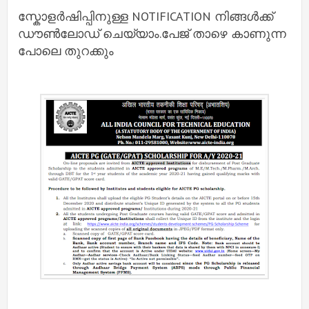
സ്കോളർഷിപ്പിനുള്ള NOTIFICATION നിങ്ങൾക്ക്
ഡൗൺലോഡ് ചെയ്യാം.പേജ് താഴെ കാണുന്ന
പോലെ തുറക്കും