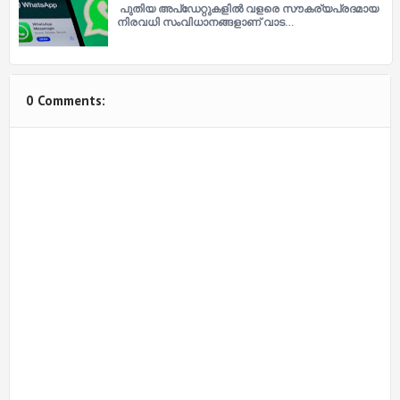
പുതിയ അപ്ഡേറ്റുകളിൽ വളരെ സൗകര്യപ്രദമായ
നിരവധി സംവിധാനങ്ങളാണ് വാട…
0 Comments: