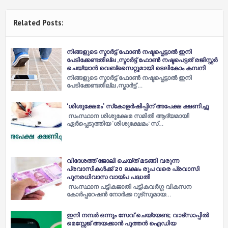
Related Posts:
നിങ്ങളുടെ സ്മാർട്ട് ഫോൺ നഷ്ടപ്പെട്ടാൽ ഇനി
പേടിക്കേണ്ടതില്ല ,സ്മാർട്ട് ഫോൺ നഷ്ടപെട്ടത് രജിസ്റ്റർ
ചെയ്യാൻ വെബ്‌സൈറ്റുമായി ടെലികോം കമ്പനി
നിങ്ങളുടെ സ്മാർട്ട് ഫോൺ നഷ്ടപ്പെട്ടാൽ ഇനി
പേടിക്കേണ്ടതില്ല ,സ്മാർട്ട് …
‘ശിശുക്ഷേമം’ സ്‌കോളര്‍ഷിപ്പിന് അപേക്ഷ ക്ഷണിച്ചു
സംസ്ഥാന ശിശുക്ഷേമ സമിതി ആദ്യമായി
ഏര്‍പ്പെടുത്തിയ ‘ശിശുക്ഷേമം’ സ്…
വിദേശത്ത് ജോലി ചെയ്ത് മടങ്ങി വരുന്ന
പ്രവാസികൾക്ക് 20 ലക്ഷം രൂപ വരെ പ്രവാസി
പുനരധിവാസ വായ്പ പദ്ധതി
സംസ്ഥാന പട്ടികജാതി പട്ടികവർഗ്ഗ വികസന
കോർപ്പറേഷൻ നോർക്ക റൂട്സുമായ…
ഇനി നമ്പർ ഒന്നും സേവ് ചെയ്യേണ്ട; വാട്സാപ്പിൽ
മെസ്സേജ് അയക്കാൻ പുത്തൻ ഐഡിയ