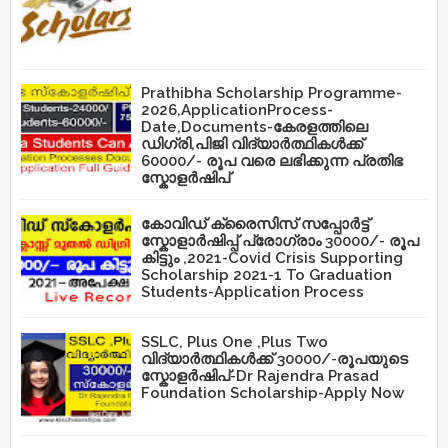
Prathibha Scholarship Programme-
2026,ApplicationProcess-
Date,Documents-കേരളത്തിലെ
ഡിഗ്രി,പിജി വിദ്യാർത്ഥികൾക്ക്
60000/- രൂപ വരെ ലഭിക്കുന്ന പ്രതിഭ
സ്കോളർഷിപ്
കോവിഡ് ക്രൈസിസ് സപ്പോർട്ട്
സ്കോളാർഷിപ്പ് പ്രോഗ്രാം 30000/- രൂപ
കിട്ടും ,2021-Covid Crisis Supporting
Scholarship 2021-1 To Graduation
Students-Application Process
SSLC, Plus One ,Plus Two
വിദ്യാർത്ഥികൾക്ക് 30000/-രൂപയുടെ
സ്കോളർഷിപ്-Dr Rajendra Prasad
Foundation Scholarship-Apply Now