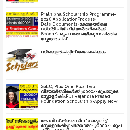
Prathibha Scholarship Programme-
2026,ApplicationProcess-
Date,Documents-കേരളത്തിലെ
ഡിഗ്രി,പിജി വിദ്യാർത്ഥികൾക്ക്
60000/- രൂപ വരെ ലഭിക്കുന്ന പ്രതിഭ
സ്കോളർഷിപ്
സ്‌കോളർഷിപ്പിന് അപേക്ഷിക്കാം
SSLC, Plus One ,Plus Two
വിദ്യാർത്ഥികൾക്ക് 30000/-രൂപയുടെ
സ്കോളർഷിപ്-Dr Rajendra Prasad
Foundation Scholarship-Apply Now
കോവിഡ് ക്രൈസിസ് സപ്പോർട്ട്
സ്കോളാർഷിപ്പ് പ്രോഗ്രാം 30000/- രൂപ