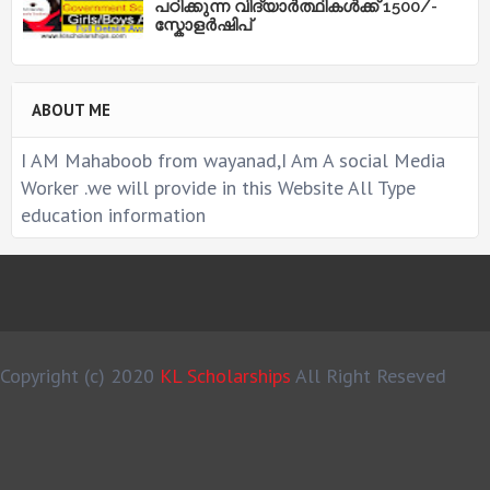
പഠിക്കുന്ന വിദ്യാർത്ഥികൾക്ക് 1500/-
സ്കോളർഷിപ്
ABOUT ME
I AM Mahaboob from wayanad,I Am A social Media
Worker .we will provide in this Website All Type
education information
Copyright (c) 2020
KL Scholarships
All Right Reseved
MS Design