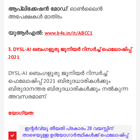
ആപ്ലിക്കേഷൻ മോഡ്
: ഓൺലൈൻ
അപേക്ഷകൾ മാത്രം
യുആർഎൽ:
www.b4s.in/it/ABCC1
3. DYSL-AI ബെംഗളൂരു ജൂനിയർ റിസർച്ച് ഫെലോഷിപ്പ്
2021
DYSL-AI ബെംഗളൂരു ജൂനിയർ റിസർച്ച്
ഫെലോഷിപ്പ് 2021 ബിരുദധാരികൾക്കും
ബിരുദാനന്തര ബിരുദധാരികൾക്കും നൽകുന്ന
അവസരമാണ്.
യോഗ്യത:
ഇന്റർവ്യൂ തീയതി പ്രകാരം 28 വയസ്സിന്
താഴെയുള്ള ഉദ്യോഗാർത്ഥികൾക്ക് ഫെലോഷിപ്പ്