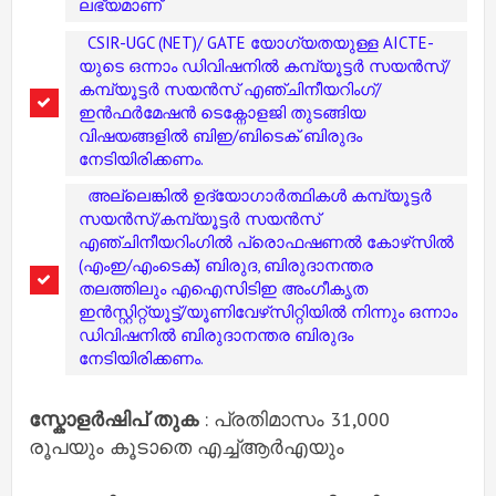
ലഭ്യമാണ്
CSIR-UGC (NET)/ GATE യോഗ്യതയുള്ള AICTE-
യുടെ ഒന്നാം ഡിവിഷനിൽ കമ്പ്യൂട്ടർ സയൻസ്/
കമ്പ്യൂട്ടർ സയൻസ് എഞ്ചിനീയറിംഗ്/
ഇൻഫർമേഷൻ ടെക്നോളജി തുടങ്ങിയ
വിഷയങ്ങളിൽ ബിഇ/ബിടെക് ബിരുദം
നേടിയിരിക്കണം.
അല്ലെങ്കിൽ ഉദ്യോഗാർത്ഥികൾ കമ്പ്യൂട്ടർ
സയൻസ്/കമ്പ്യൂട്ടർ സയൻസ്
എഞ്ചിനീയറിംഗിൽ പ്രൊഫഷണൽ കോഴ്‌സിൽ
(എംഇ/എംടെക്) ബിരുദ, ബിരുദാനന്തര
തലത്തിലും എഐസിടിഇ അംഗീകൃത
ഇൻസ്റ്റിറ്റ്യൂട്ട്/യൂണിവേഴ്‌സിറ്റിയിൽ നിന്നും ഒന്നാം
ഡിവിഷനിൽ ബിരുദാനന്തര ബിരുദം
നേടിയിരിക്കണം.
സ്കോളർഷിപ് തുക
: പ്രതിമാസം 31,000
രൂപയും കൂടാതെ എച്ച്ആർഎയും