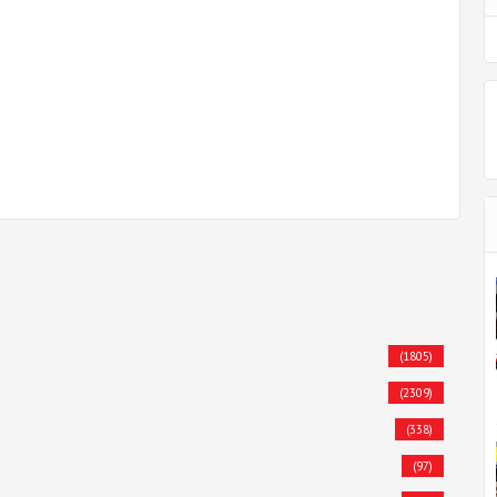
(1805)
(2309)
(338)
(97)