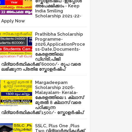
സ്കോളർഷിപ് -ഇപ്പോൾ
അപേക്ഷിക്കാം - Keep
India Smiling
Scholarship 2021-22-
Apply Now
Prathibha Scholarship
Programme-
2026,ApplicationProce
ss-Date,Documents-
കേരളത്തിലെ
ഡിഗ്രി,പിജി
വിദ്യാർത്ഥികൾക്ക് 60000/- രൂപ വരെ
ലഭിക്കുന്ന പ്രതിഭ സ്കോളർഷിപ്
Margadeepam
Scholarship 2026-
Malayalam- Kerala-
കേരളത്തിലെ 1 ക്ലാസ്
മുതൽ 8 ക്ലാസ് വരെ
പഠിക്കുന്ന
വിദ്യാർത്ഥികൾക്ക് 1500/- സ്കോളർഷിപ്
SSLC, Plus One ,Plus
Two വിദ്യാർത്ഥികൾക്ക്