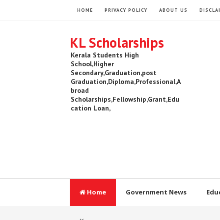
HOME
PRIVACY POLICY
ABOUT US
DISCLA
KL Scholarships
Kerala Students High
School,Higher
Secondary,Graduation,post
Graduation,Diploma,Professional,A
broad
Scholarships,Fellowship,Grant,Edu
cation Loan,
Home
Government News
Edu