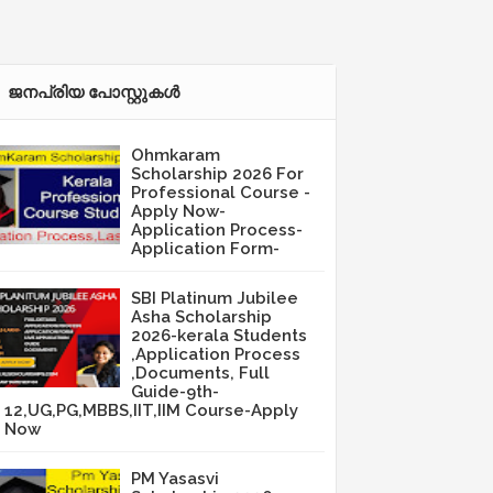
ജനപ്രിയ പോസ്റ്റുകള്‍‌
Ohmkaram
Scholarship 2026 For
Professional Course -
Apply Now-
Application Process-
Application Form-
SBI Platinum Jubilee
Asha Scholarship
2026-kerala Students
,Application Process
,Documents, Full
Guide-9th-
12,UG,PG,MBBS,IIT,IIM Course-Apply
Now
PM Yasasvi