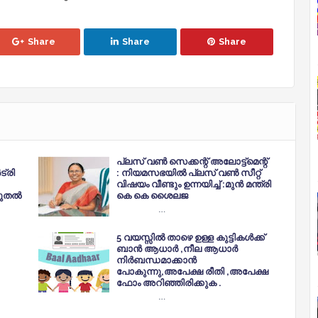
Share
Share
Share
പ്ലസ് വൺ സെക്കന്റ് അലോട്ട്മെന്റ്
്രി
: നിയമസഭയിൽ പ്ലസ് വൺ സീറ്റ്
വിഷയം വീണ്ടും ഉന്നയിച്ച് :മുൻ മന്ത്രി
ടുതൽ
കെ കെ ശൈലജ
…
5 വയസ്സിൽ താഴെ ഉള്ള കുട്ടികൾക്ക്
ബാൻ ആധാർ ,നീല ആധാർ
നിർബന്ധമാക്കാൻ
പോകുന്നു,അപേക്ഷ രീതി ,അപേക്ഷ
ഫോം അറിഞ്ഞിരിക്കുക .
…