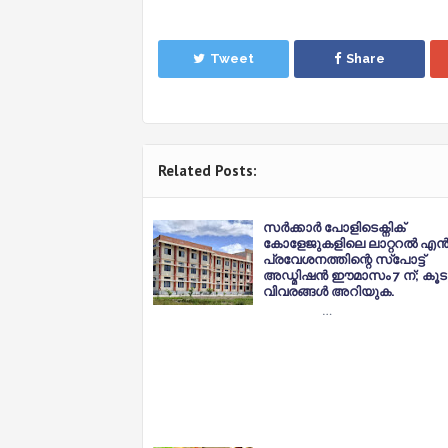
Tweet
Share
Related Posts:
സർക്കാർ പോളിടെക്നിക്
കോളേജുകളിലെ ലാറ്ററൽ എൻട
പ്രവേശനത്തിന്റെ സ്പോട്ട്
അഡ്മിഷൻ ഈമാസം 7 ന്; കൂ
വിവരങ്ങൾ അറിയുക.
…