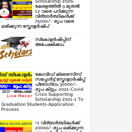
Scholarship 2026-
കേരളത്തിൽ 9 മുതൽ
12 വരെ പഠിക്കുന്ന
വിദ്യാർത്ഥികൾക്ക്
75000/- രൂപ വരെ
ലഭിക്കുന്ന സ്കോളർഷിപ്
സ്‌കോളർഷിപ്പിന്
അപേക്ഷിക്കാം
കോവിഡ് ക്രൈസിസ്
സപ്പോർട്ട് സ്കോളാർഷിപ്പ്
പ്രോഗ്രാം 30000/-
രൂപ കിട്ടും ,2021-Covid
Crisis Supporting
Scholarship 2021-1 To
Graduation Students-Application
Process
+1 വിദ്യാർത്ഥികൾക്ക്
20000/-രൂപ ലഭിക്കുന്ന