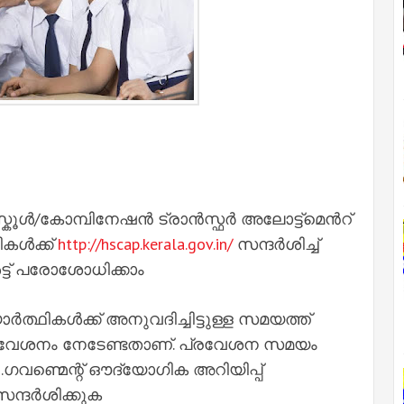
ൂൾ/കോമ്പിനേഷൻ ട്രാൻസ്ഫർ അലോട്ട്മെൻറ്
ികൾക്ക്
http://hscap.kerala.gov.in/
സന്ദർശിച്ച്
സൾട്ട് പരോശോധിക്കാം
ത്ഥികൾക്ക് അനുവദിച്ചിട്ടുള്ള സമയത്ത്
ൽ പ്രവേശനം നേടേണ്ടതാണ്. പ്രവേശന സമയം
് .ഗവണ്മെന്റ് ഔദ്യോഗിക അറിയിപ്പ്
സന്ദർശിക്കുക