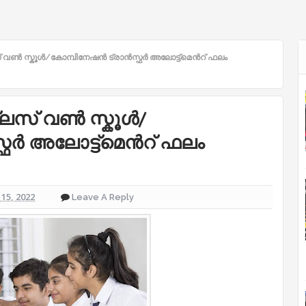
വൺ സ്കൂൾ/കോമ്പിനേഷൻ ട്രാൻസ്ഫർ അലോട്ട്മെൻറ് ഫലം
ലസ് വൺ സ്കൂൾ/
ഫർ അലോട്ട്മെൻറ് ഫലം
15, 2022
Leave A Reply