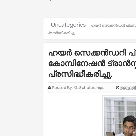
Uncategories
ഹയർ സെക്കൻഡറി പ്ലസ് 
പ്രസിദ്ധീകരിച്ചു.
ഹയർ സെക്കൻഡറി പ്
കോമ്പിനേഷൻ ട്രാൻസ്
പ്രസിദ്ധീകരിച്ചു.
ജനുവരി 
Posted By:
KL Scholarships