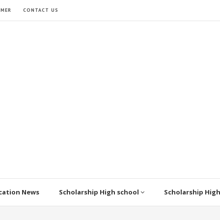
IMER
CONTACT US
cation News
Scholarship High school
Scholarship Hig