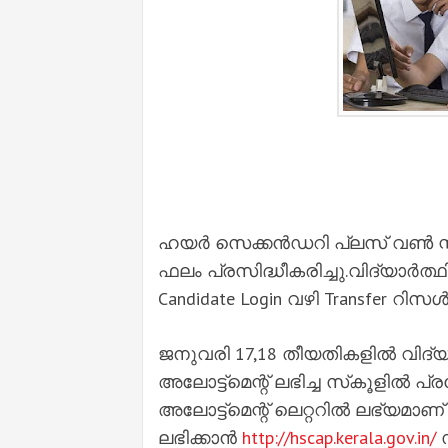
ഹയർ സെക്കൻഡറി പ്ലസ് വൺ സ്ക
ഫലം പ്രസിദ്ധീകരിച്ചു.വിദ്യാർത്ഥ
Candidate Login വഴി Transfer റി
ജനുവരി 17,18 തീയതികളിൽ വിദ്യാർ
അലോട്ട്മെന്റ് ലഭിച്ച സ്‌കൂളി
അലോട്ട്മെന്റ് ലെറ്ററിൽ ലഭ്യമാണ
ലഭിക്കാൻ
http://hscap.kerala.gov.in/