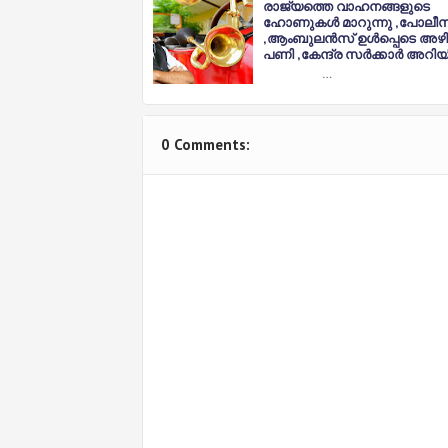
രാജ്യത്തെ വാഹനങ്ങളുടെ
ഹോണുകൾ മാറുന്നു ,പോലീസ
,ആംബുലൻസ് ഉൾപ്പെടെ അഴിച
പണി ,കേന്ദ്ര സർക്കാർ അറിയിപ
…
0 Comments: