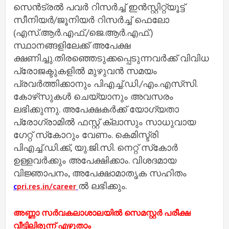
സെന്‍ട്രല്‍ പവര്‍ റിസര്‍ച്ച് ഇന്‍സ്റ്റിറ്റ്യൂട്ട്
സീനിയര്‍/ജൂനിയര്‍ റിസര്‍ച്ച് ഫെലോ
(എസ്.ആര്‍.എഫ്./ജെ.ആര്‍.എഫ്.)
സ്ഥാനങ്ങളിലേക്ക് അപേക്ഷ
ക്ഷണിച്ചു.തിരഞ്ഞെടുക്കപ്പെടുന്നവര്‍ക്ക് വിവിധ
പ്രോജക്ടുകളില്‍ മുഴുവന്‍ സമയം
പ്രവര്‍ത്തിക്കാനും പിഎച്ച്.ഡി./എം.എസ്‌സി.
കോഴ്‌സുകള്‍ ചെയ്യാനും അവസരം
ലഭിക്കുന്നു. അപേക്ഷകര്‍ക്ക് യോഗ്യതാ
പ്രോഗ്രാമില്‍ ഫസ്റ്റ് ക്ലാസും സാധുവായ
ഗേറ്റ് സ്‌കോറും വേണം. കെമിസ്ട്രി
പിഎച്ച്.ഡി.ക്ക്, യു.ജി.സി. നെറ്റ് സ്‌കോര്‍
ഉള്ളവര്‍ക്കും അപേക്ഷിക്കാം. വിശദമായ
വിജ്ഞാപനം, അപേക്ഷാമാതൃക സഹിതം
ല്‍ ലഭിക്കും.
c
pri.res.in/career
അണ്ണാ സര്‍വകലാശാലയില്‍ സെമസ്റ്റര്‍ പരീക്ഷ
വീട്ടിലിരുന്ന് എഴുതാം