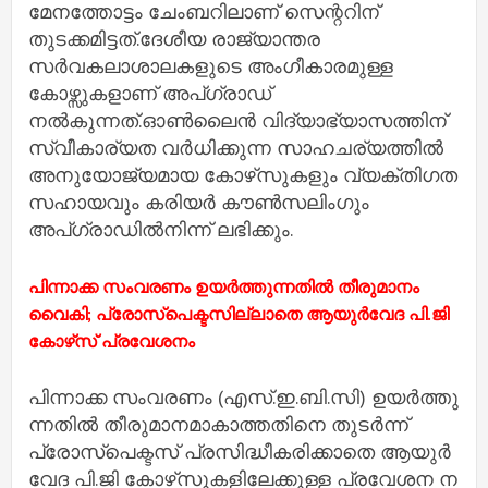
മേനത്തോട്ടം ചേംബറിലാണ് സെന്ററിന്
തുടക്കമിട്ടത്.ദേശീയ രാജ്യാന്തര
സര്‍വകലാശാലകളുടെ അംഗീകാരമുള്ള
കോഴ്സുകളാണ് അപ്ഗ്രാഡ്
നല്‍കുന്നത്.ഓണ്‍ലൈന്‍ വിദ്യാഭ്യാസത്തിന്
സ്വീകാര്യത വര്‍ധിക്കുന്ന സാഹചര്യത്തില്‍
അനുയോജ്യമായ കോഴ്‌സുകളും വ്യക്തിഗത
സഹായവും കരിയര്‍ കൗണ്‍സലിംഗും
അപ്ഗ്രാഡില്‍നിന്ന് ലഭിക്കും.
പിന്നാക്ക സംവരണം ഉയർത്തുന്നതിൽ തീരുമാനം
വൈകി; പ്രോസ്​പെക്ടസില്ലാതെ ആയുർവേദ പി.ജി
കോഴ്​സ്​ പ്രവേശനം
പി​ന്നാ​ക്ക സം​വ​ര​ണം (എ​സ്.​ഇ.​ബി.​സി) ഉ​യ​ർ​ത്തു​
ന്ന​തി​ൽ തീ​രു​മാ​ന​മാ​കാ​ത്ത​തി​നെ തു​ട​ർ​ന്ന്​
പ്രോ​സ്​​പെ​ക്ട​സ്​ പ്ര​സി​ദ്ധീ​ക​രിക്കാ​തെ ആ​യു​ർ​
വേ​ദ പി.​ജി കോ​ഴ്​​സു​ക​ളി​ലേ​ക്കു​ള്ള പ്ര​വേ​ശ​ന ന​