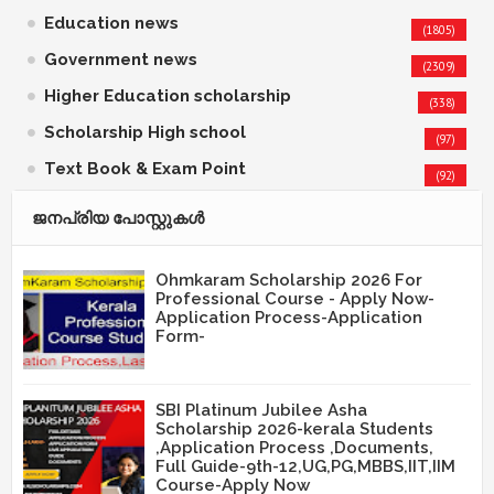
Education news
(1805)
Government news
(2309)
Higher Education scholarship
(338)
Scholarship High school
(97)
Text Book & Exam Point
(92)
ജനപ്രിയ പോസ്റ്റുകള്‍‌
Ohmkaram Scholarship 2026 For
Professional Course - Apply Now-
Application Process-Application
Form-
SBI Platinum Jubilee Asha
Scholarship 2026-kerala Students
,Application Process ,Documents,
Full Guide-9th-12,UG,PG,MBBS,IIT,IIM
Course-Apply Now