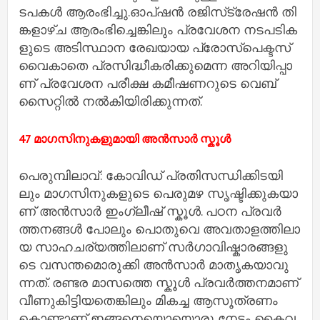
ട​പക​ൾ ആ​രം​ഭി​ച്ചു.ഓ​പ്​​ഷ​ൻ ര​ജി​സ്​​ട്രേ​ഷ​ൻ തി​
ങ്ക​ളാ​ഴ്ച ആ​രം​ഭി​ച്ചെ​ങ്കി​ലും പ്ര​വേ​ശ​ന ന​ട​പ​ടി​ക​
ളു​ടെ അ​ടി​സ്ഥാ​ന രേ​ഖ​യാ​യ പ്രോ​സ്​​പെ​ക്ട​സ്
വൈ​കാ​തെ പ്ര​സി​ദ്ധീ​ക​രി​ക്കു​മെ​ന്ന അ​റി​യി​പ്പാ​
ണ്​ പ്ര​വേ​ശ​ന പ​രീ​ക്ഷ ക​മീ​ഷ​ണ​റു​ടെ വെ​ബ്​​
സൈ​റ്റി​ൽ ന​ൽ​കി​യി​രി​ക്കു​ന്ന​ത്.
47 മാ​ഗ​സി​നു​ക​ളു​മാ​യി അ​ൻ​സാ​ർ സ്കൂ​ൾ
പെ​രു​മ്പി​ലാ​വ്: കോ​വി​ഡ് പ്ര​തി​സ​ന്ധി​ക്കി​ട​യി​
ലും മാ​ഗ​സി​നു​ക​ളു​ടെ പെ​രു​മ​ഴ സൃ​ഷ്ടി​ക്കു​ക​യാ​
ണ് അ​ൻ​സാ​ർ ഇം​ഗ്ലീ​ഷ് സ്കൂ​ൾ. പ​ഠ​ന പ്ര​വ​ർ​
ത്ത​ന​ങ്ങ​ൾ പോ​ലും പൊ​തു​വെ അ​വ​താ​ള​ത്തി​ലാ​
യ സാ​ഹ​ച​ര്യ​​ത്തി​ലാ​ണ് സ​ർ​ഗാ​വി​ഷ്കാ​ര​ങ്ങ​ളു​
ടെ വ​സ​ന്ത​മൊ​രു​ക്കി അ​ൻ​സാ​ർ മാ​തൃ​ക​യാ​വു​
ന്ന​ത്. ര​ണ്ട​ര മാ​സ​ത്തെ സ്കൂ​ൾ പ്ര​വ​ർ​ത്ത​ന​മാ​ണ്
വീണു​കി​ട്ടി​യ​തെ​ങ്കി​ലും മി​ക​ച്ച ആ​സൂ​ത്ര​ണം
കൊ​ണ്ടാ​ണ് ഇ​ങ്ങ​നെ​യൊ​യൊ​രു നേ​ട്ടം കൈ​വ​