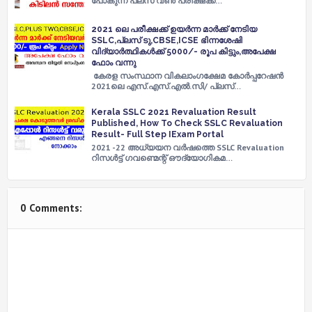
പോകുന്ന പ്ലസ് വൺ പരീക്ഷക്ക്…
2021 ലെ പരീക്ഷക്ക് ഉയർന്ന മാർക്ക് നേടിയ
SSLC,പ്ലസ് ടു,CBSE,ICSE ഭിന്നശേഷി
വിദ്യാർത്ഥികൾക്ക് 5000/- രൂപ കിട്ടും,അപേക്ഷ
ഫോം വന്നു
കേരള സംസ്ഥാന വികലാംഗക്ഷേമ കോർപ്പറേഷൻ
2021ലെ എസ്.എസ്.എൽ.സി/ പ്ലസ്…
Kerala SSLC 2021 Revaluation Result
Published, How To Check SSLC Revaluation
Result- Full Step IExam Portal
2021 -22 അധ്യയന വർഷത്തെ SSLC Revaluation
റിസൾട്ട് ഗവണ്മെന്റ് ഔദ്യോഗികമ…
0 Comments: