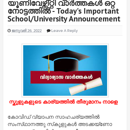
യൂണിവേഴ്സിറ്റി വാർത്തകൾ ഒറ്റ
നോട്ടത്തിൽ - Today's Important
School/University Announcement
ജനുവരി 26, 2022
Leave A Reply
സ്കൂളുകളുടെ കാര്യത്തിൽ തീരുമാനം നാളെ
കോവിഡ്‌ വ്യാപന സാഹചര്യത്തില്‍
സംസ്‌ഥാനത്തു സ്‌കൂളുകള്‍ അടക്കയ്‌ണോ