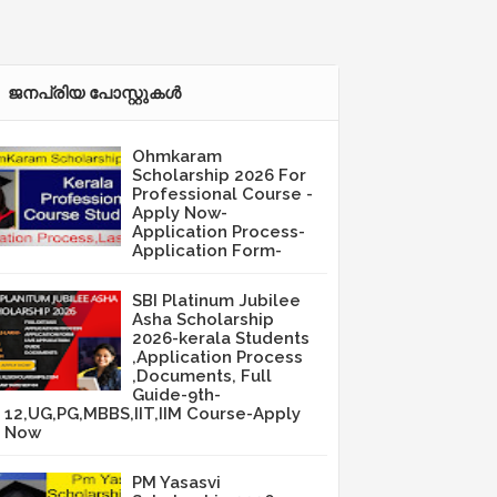
ജനപ്രിയ പോസ്റ്റുകള്‍‌
Ohmkaram
Scholarship 2026 For
Professional Course -
Apply Now-
Application Process-
Application Form-
SBI Platinum Jubilee
Asha Scholarship
2026-kerala Students
,Application Process
,Documents, Full
Guide-9th-
12,UG,PG,MBBS,IIT,IIM Course-Apply
Now
PM Yasasvi