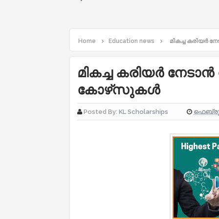
Home
Education news
മികച്ച കരിയർ നേ
മികച്ച കരിയർ നേടാൻ സ
കോഴ്‌സുകൾ
ഫെബ്രുവ
Posted By:
KL Scholarships