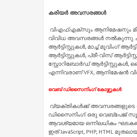
കരിയർ അവസരങ്ങൾ
വിഎഫ്എക്സും ആനിമേഷനും മികച്ച
വിവിധ അവസരങ്ങൾ നൽകുന്നു. ക്
ആർട്ടിസ്റ്റുകൾ, മാച്ച് മൂവിംഗ് ആർട്
ആർട്ടിസ്റ്റുകൾ, പ്രീ-വിസ് ആർട്ട
സ്റ്റോറിബോർഡ് ആർട്ടിസ്റ്റുകൾ, ലൈറ്
എന്നിവരാണ് VFX, ആനിമേഷൻ വി
വെബ് ഡിസൈനിംഗ് കോഴ്സുകൾ
വ്യക്തികൾക്ക് അവസരങ്ങളുടെ വ
ഡിസൈനിംഗ്. ഒരു വെബ്‌പേജ് സൂക്ഷ
ആവശ്യമായ ഒന്നിലധികം ഘടകങ്
ഇത് JavaScript, PHP, HTML മ