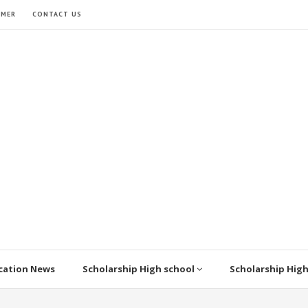
IMER
CONTACT US
cation News
Scholarship High school
Scholarship Hig