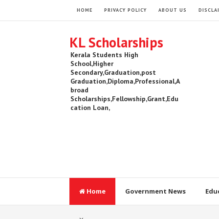
HOME
PRIVACY POLICY
ABOUT US
DISCLA
KL Scholarships
Kerala Students High
School,Higher
Secondary,Graduation,post
Graduation,Diploma,Professional,A
broad
Scholarships,Fellowship,Grant,Edu
cation Loan,
Home
Government News
Edu