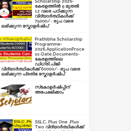
Scholarship 2026-
കേരളത്തിൽ 9 മുതൽ
12 വരെ പഠിക്കുന്ന
വിദ്യാർത്ഥികൾക്ക്
75000/- രൂപ വരെ
ലഭിക്കുന്ന സ്കോളർഷിപ്
Prathibha Scholarship
Programme-
2026,ApplicationProce
ss-Date,Documents-
കേരളത്തിലെ
ഡിഗ്രി,പിജി
വിദ്യാർത്ഥികൾക്ക് 60000/- രൂപ വരെ
ലഭിക്കുന്ന പ്രതിഭ സ്കോളർഷിപ്
സ്‌കോളർഷിപ്പിന്
അപേക്ഷിക്കാം
SSLC, Plus One ,Plus
Two വിദ്യാർത്ഥികൾക്ക്