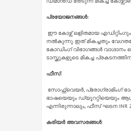
ഡിമാൻഡ് തേടുന്ന മികച്ച കോഴ്സാണ
പ്രയോജനങ്ങൾ:
ഈ കോഴ്സ് ലളിതമായ എഡിറ്റിംഗും ട
നൽകുന്നു. ഇത് മികച്ചതും വേഗത
കോഡിംഗ് വിഭാഗങ്ങൾ വാഗ്ദാനം ച
ടാസ്ക്കുകളുടെ മികച്ച പ്രകടനത്തിന
ഫീസ്:
സോഫ്റ്റ്‌വെയർ, പ്രോഗ്രാമിംഗ്
ഭാഷയെയും ഡ്യൂററ്റിയെയും ആശ്രയി
എന്നിരുന്നാലും, ഫീസ് ഘടന INR
കരിയർ അവസരങ്ങൾ
: