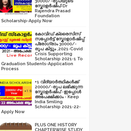
30000/-രൂപയുടെ
സ്കോളർഷിപ്-Dr
Rajendra Prasad
Foundation
Scholarship-Apply Now
കോവിഡ് ക്രൈസിസ്
സപ്പോർട്ട് സ്കോളാർഷിപ്പ്
പ്രോഗ്രാം 30000/-
രൂപ കിട്ടും ,2021-Covid
Crisis Supporting
Scholarship 2021-1 To
Graduation Students-Application
Process
+1 വിദ്യാർത്ഥികൾക്ക്
20000/-രൂപ ലഭിക്കുന്ന
സ്കോളർഷിപ് -ഇപ്പോൾ
അപേക്ഷിക്കാം - Keep
India Smiling
Scholarship 2021-22-
Apply Now
PLUS ONE HISTORY
CHAPTERWISE STUDY