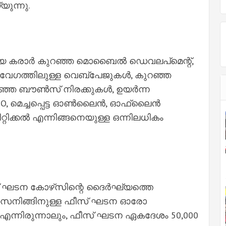
ുന്നു.
 കരാർ കുറഞ്ഞ മൊബൈൽ ഡെവലപ്‌മെന്റ്,
 വേഗത്തിലുള്ള വെബ്‌പേജുകൾ, കുറഞ്ഞ
ുറഞ്ഞ ബൗൺസ് നിരക്കുകൾ, ഉയർന്ന
SEO, മെച്ചപ്പെട്ട ഓൺലൈൻ, ഓഫ്‌ലൈൻ
റിക്കൽ എന്നിങ്ങനെയുള്ള ഒന്നിലധികം
 ഘടന കോഴ്‌സിന്റെ ദൈർഘ്യത്തെ
ഡിസൈനിങ്ങിനുള്ള ഫീസ് ഘടന ഓരോ
 എന്നിരുന്നാലും, ഫീസ് ഘടന ഏകദേശം 50,000