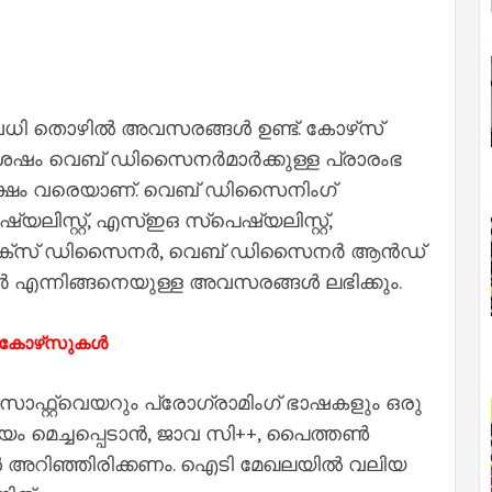
ധി തൊഴിൽ അവസരങ്ങൾ ഉണ്ട്. കോഴ്‌സ്
ശേഷം വെബ് ഡിസൈനർമാർക്കുള്ള പ്രാരംഭ
ലക്ഷം വരെയാണ്. വെബ് ഡിസൈനിംഗ്
ഷ്യലിസ്റ്റ്, എസ്ഇഒ സ്പെഷ്യലിസ്റ്റ്,
ുഎക്സ് ഡിസൈനർ, വെബ് ഡിസൈനർ ആൻഡ്
ജർ എന്നിങ്ങനെയുള്ള അവസരങ്ങൾ ലഭിക്കും.
ഷാ കോഴ്‌സുകൾ
ോഫ്റ്റ്‌വെയറും പ്രോഗ്രാമിംഗ് ഭാഷകളും ഒരു
യം മെച്ചപ്പെടാൻ, ജാവ സി++, പൈത്തൺ
കൾ അറിഞ്ഞിരിക്കണം. ഐടി മേഖലയിൽ വലിയ