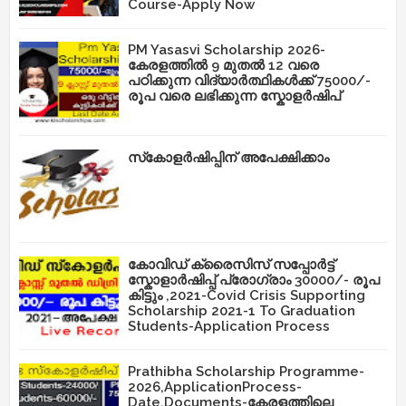
Course-Apply Now
PM Yasasvi Scholarship 2026-
കേരളത്തിൽ 9 മുതൽ 12 വരെ
പഠിക്കുന്ന വിദ്യാർത്ഥികൾക്ക് 75000/-
രൂപ വരെ ലഭിക്കുന്ന സ്കോളർഷിപ്
സ്‌കോളർഷിപ്പിന് അപേക്ഷിക്കാം
കോവിഡ് ക്രൈസിസ് സപ്പോർട്ട്
സ്കോളാർഷിപ്പ് പ്രോഗ്രാം 30000/- രൂപ
കിട്ടും ,2021-Covid Crisis Supporting
Scholarship 2021-1 To Graduation
Students-Application Process
Prathibha Scholarship Programme-
2026,ApplicationProcess-
Date,Documents-കേരളത്തിലെ