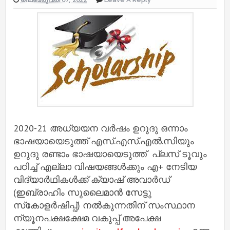
2020-21 അധ്യയന വർഷം ഉറുദു ഒന്നാം
ഭാഷയായെടുത്ത് എസ്.എസ്.എൽ.സിയും
ഉറുദു രണ്ടാം ഭാഷയായെടുത്ത് പ്ലസ് ടൂവും
പഠിച്ച് എല്ലാ വിഷയങ്ങൾക്കും എ+ നേടിയ
വിദ്യാർഥികൾക്ക് ക്യാഷ് അവാർഡ്
(ഇബ്രാഹിം സുലൈമാൻ സേട്ടു
സ്‌കോളർഷിപ്പ്) നൽകുന്നതിന് സംസ്ഥാന
ന്യൂനപക്ഷക്ഷേമ വകുപ്പ് അപേക്ഷ