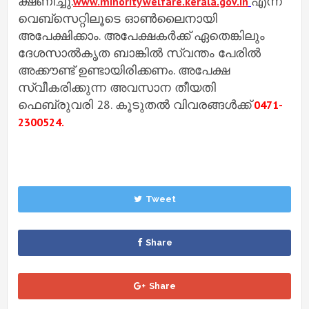
ക്ഷണിച്ചു.
എന്ന
www.minoritywelfare.kerala.gov.in
വെബ്‌സെറ്റിലൂടെ ഓൺലൈനായി
അപേക്ഷിക്കാം. അപേക്ഷകർക്ക് ഏതെങ്കിലും
ദേശസാൽകൃത ബാങ്കിൽ സ്വന്തം പേരിൽ
അക്കൗണ്ട് ഉണ്ടായിരിക്കണം. അപേക്ഷ
സ്വീകരിക്കുന്ന അവസാന തീയതി
ഫെബ്രുവരി 28. കൂടുതൽ വിവരങ്ങൾക്ക്
0471-
2300524.
Tweet
Share
Share