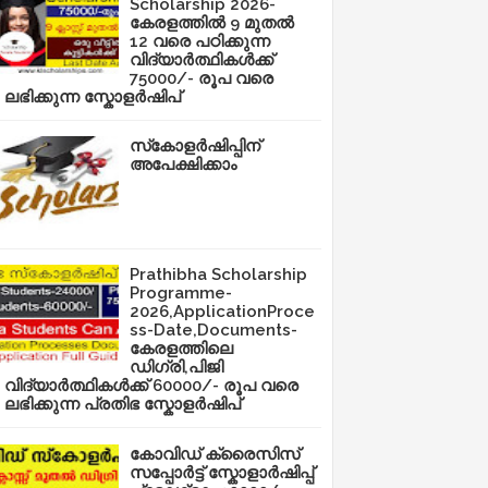
Scholarship 2026-
കേരളത്തിൽ 9 മുതൽ
12 വരെ പഠിക്കുന്ന
വിദ്യാർത്ഥികൾക്ക്
75000/- രൂപ വരെ
ലഭിക്കുന്ന സ്കോളർഷിപ്
സ്‌കോളർഷിപ്പിന്
അപേക്ഷിക്കാം
Prathibha Scholarship
Programme-
2026,ApplicationProce
ss-Date,Documents-
കേരളത്തിലെ
ഡിഗ്രി,പിജി
വിദ്യാർത്ഥികൾക്ക് 60000/- രൂപ വരെ
ലഭിക്കുന്ന പ്രതിഭ സ്കോളർഷിപ്
കോവിഡ് ക്രൈസിസ്
സപ്പോർട്ട് സ്കോളാർഷിപ്പ്