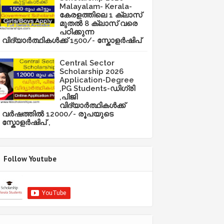
Malayalam- Kerala-
കേരളത്തിലെ 1 ക്ലാസ്
മുതൽ 8 ക്ലാസ് വരെ
പഠിക്കുന്ന
വിദ്യാർത്ഥികൾക്ക് 1500/- സ്കോളർഷിപ്
Central Sector
Scholarship 2026
Application-Degree
,PG Students-ഡിഗ്രി
,പിജി
വിദ്യാർത്ഥികൾക്ക്
വർഷത്തിൽ 12000/- രൂപയുടെ
സ്കോളർഷിപ് ,
Follow Youtube