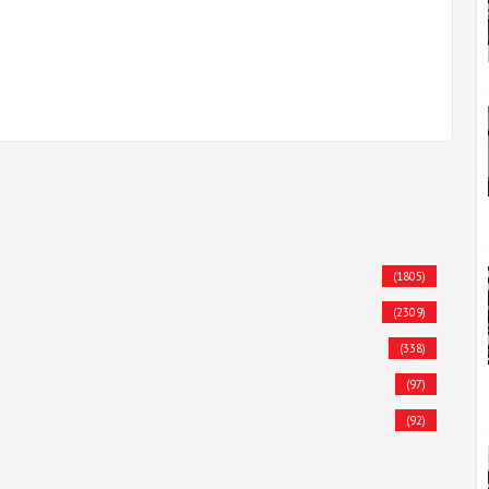
(1805)
(2309)
(338)
(97)
(92)