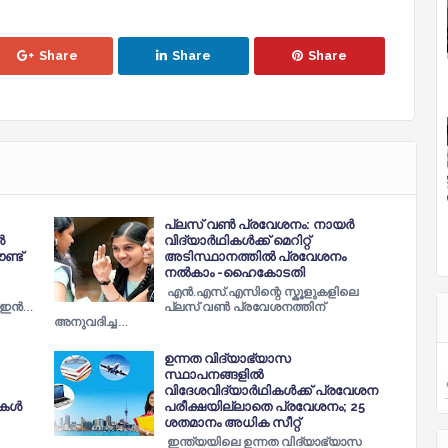
Share
Share
Share
പ്ലസ്​ വണ്‍ പ്രവേശനം: നായര്‍
‍
വിദ്യാര്‍ഥികള്‍ക്ക് മെറിറ്റ്
ണ്ട്
അടിസ്ഥാനത്തില്‍ പ്രവേശനം
നല്‍കാം -ഹൈകോടതി
എന്‍.എസ്.എസിന്റെ സ്കൂളുകളിലെ
ഇന്‍…
പ്ലസ് വണ്‍ പ്രവേശനത്തിന്
അനുവദിച്ച …
ഉന്നത വിദ്യാഭ്യാസ
സ്ഥാപനങ്ങളില്‍
വിദേശവിദ്യാര്‍ഥികള്‍ക്ക് പ്ര​വേ​ശ​ന
കള്‍
പ​രീ​ക്ഷ​യി​ല്ലാ​തെ പ്രവേശനം; 25
ശതമാനം അധിക സീറ്റ്
ഇ​ന്ത്യ​യി​ലെ ഉ​ന്ന​ത വി​ദ്യാ​ഭ്യാ​സ