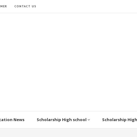
IMER
CONTACT US
cation News
Scholarship High school
Scholarship Hig