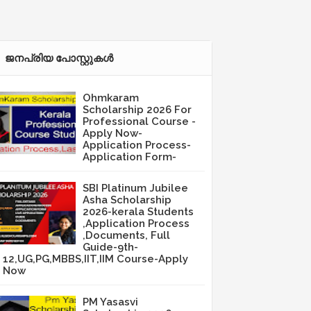
ജനപ്രിയ പോസ്റ്റുകള്‍‌
Ohmkaram
Scholarship 2026 For
Professional Course -
Apply Now-
Application Process-
Application Form-
SBI Platinum Jubilee
Asha Scholarship
2026-kerala Students
,Application Process
,Documents, Full
Guide-9th-
12,UG,PG,MBBS,IIT,IIM Course-Apply
Now
PM Yasasvi