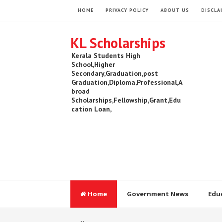
HOME
PRIVACY POLICY
ABOUT US
DISCLA
KL Scholarships
Kerala Students High
School,Higher
Secondary,Graduation,post
Graduation,Diploma,Professional,A
broad
Scholarships,Fellowship,Grant,Edu
cation Loan,
Home
Government News
Edu