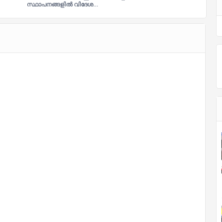
സ്ഥാ​പ​ന​ങ്ങ​ളി​ല്‍ വി​ദേ​ശ…