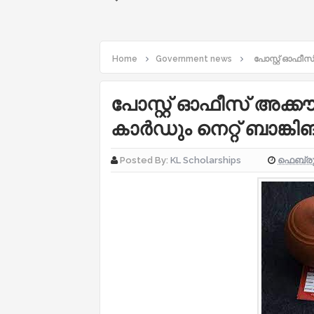
Home
Government news
പോസ്റ്റ് ഓഫീസ് 
പോസ്റ്റ് ഓഫീസ് അക്കൗണ
കാര്‍ഡും നെറ്റ് ബാങ്കി
ഫെബ്രുവ
Posted By:
KL Scholarships