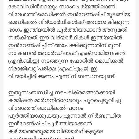
കോവിഡിന്‍റെയും സാഹചര്യത്തിലാണ്
വിദേശത്ത് മെഡിക്കൽ ഇന്‍റേൺഷിപ് മുടങ്ങിയ
മെഡിക്കൽ വിദ്യാർഥികൾക്ക് അവശേഷിക്കുന്ന
ഭാഗം ഇന്ത്യയിൽ പൂർത്തിയാക്കാൻ അനുമതി
നൽകിയത്. ഈ വിദ്യാർഥികൾ ഇന്ത്യയിൽ
ഇന്‍റേൺഷിപ്പിന് അപേക്ഷിക്കുന്നതിന് മുമ്പ്
നാഷണൽ ബോർഡ് ഓഫ് എക്സാമിനേഷൻ
(എൻ.ബി.ഇ) നടത്തുന്ന ഫോറിൽ മെഡിക്കൽ
ഗ്രാജ്വേറ്റ് പരീക്ഷ (എഫ്.എം.ജി.ഇ)
വിജയിച്ചിരിക്കണം എന്ന് നിബന്ധനയുണ്ട്.
ഇതുസംബന്ധിച്ച നടപടിക്രമങ്ങൾക്കായി
കമ്മീഷൻ മാർഗനിർദേശവും പുറപ്പെടുവിച്ചു.
വിദേശത്ത് മെഡിക്കൽ പഠനം
പൂർത്തിയാക്കുകയും എന്നാൽ നിർബന്ധിത
ഇന്‍റേൺഷിപ് പൂർത്തിയാക്കാൻ
കഴിയാത്തതുമായ വിദ്യാർഥികളുടെ
കാര്യത്തിലാണ് ഇപ്പോൾ