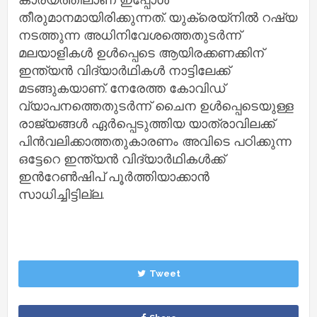
തീരുമാനമായിരിക്കുന്നത്. യുക്രെയ്നിൽ റഷ്യ
നടത്തുന്ന അധിനിവേശത്തെതുടർന്ന്
മലയാളികൾ ഉൾപ്പെടെ ആയിരക്കണക്കിന്
ഇന്ത്യൻ വിദ്യാർഥികൾ നാട്ടിലേക്ക്
മടങ്ങുകയാണ്. നേരേത്ത കോവിഡ്
വ്യാപനത്തെതുടർന്ന് ചൈന ഉൾപ്പെടെയുള്ള
രാജ്യങ്ങൾ ഏർപ്പെടുത്തിയ യാത്രാവിലക്ക്
പിൻവലിക്കാത്തതുകാരണം അവിടെ പഠിക്കുന്ന
ഒട്ടേറെ ഇന്ത്യൻ വിദ്യാർഥികൾക്ക്
ഇന്‍റേൺഷിപ് പൂർത്തിയാക്കാൻ
സാധിച്ചിട്ടില്ല.
Tweet