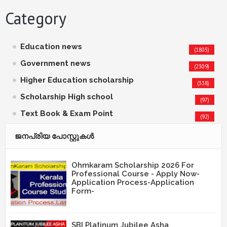
Category
Education news
(1805)
Government news
(2309)
Higher Education scholarship
(338)
Scholarship High school
(97)
Text Book & Exam Point
(92)
ജനപ്രിയ പോസ്റ്റുകള്‍‌
Ohmkaram Scholarship 2026 For
Professional Course - Apply Now-
Application Process-Application
Form-
SBI Platinum Jubilee Asha