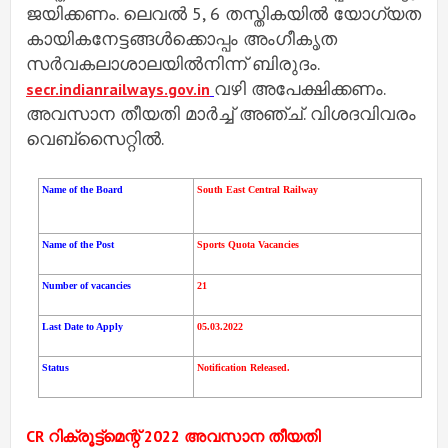
ജയിക്കണം. ലെവൽ 5, 6 തസ്തികയിൽ യോഗ്യത
കായികനേട്ടങ്ങൾക്കൊപ്പം അംഗീകൃത
സർവകലാശാലയിൽനിന്ന് ബിരുദം.
വഴി അപേക്ഷിക്കണം.
secr.indianrailways.gov.in
അവസാന തീയതി മാർച്ച് അഞ്ച്. വിശദവിവരം
വെബ്സൈറ്റിൽ.
Name of the Board
South East Central Railway
Name of the Post
Sports Quota Vacancies
Number of vacancies
21
Last Date to Apply
05.03.2022
Status
Notification Released.
CR റിക്രൂട്ട്‌മെന്റ് 2022 അവസാന തീയതി