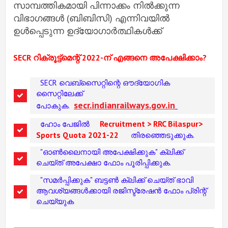
സാമ്പത്തികമായി പിന്നാക്കം നിൽക്കുന്ന
വിഭാഗങ്ങൾ (ബിബിസി) എന്നിവയിൽ
ഉൾപ്പെടുന്ന ഉദ്യോഗാർത്ഥികൾക്ക്
SECR റിക്രൂട്ട്‌മെന്റ് 2022-ന് എങ്ങനെ അപേക്ഷിക്കാം?
SECR വെബ്സൈറ്റിന്റെ ഔദ്യോഗിക
സൈറ്റിലേക്ക്
secr.indianrailways.gov.in
പോകുക.
Recruitment > RRC Bilaspur>
ഹോം പേജിൽ
Sports Quota 2021-22
തിരഞ്ഞെടുക്കുക.
"ഓൺലൈനായി അപേക്ഷിക്കുക" ക്ലിക്ക്
ചെയ്ത് അപേക്ഷാ ഫോം പൂരിപ്പിക്കുക.
"സമർപ്പിക്കുക" ബട്ടൺ ക്ലിക്ക് ചെയ്ത് ഭാവി
ആവശ്യങ്ങൾക്കായി രജിസ്ട്രേഷൻ ഫോം പ്രിന്റ്
ചെയ്യുക