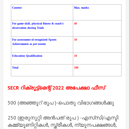
Context
Max. marks
For game skill, physical fitness & coach’s 
40
observation during Trails
For assessment of recognized Sports 
50
Achievements as per norms
Education Qualification
10
Total
100
SECR റിക്രൂട്ട്‌മെന്റ് 2022 അപേക്ഷാ ഫീസ്
500 (അഞ്ഞൂറ് രൂപ )-പൊതു വിഭാഗങ്ങൾക്കു
250 (ഇരുനൂറ്റി അൻപത് രൂപ ) -എസ്‌സി/എസ്ടി
കമ്മ്യൂണിറ്റികൾ, സ്ത്രീകൾ, ന്യൂനപക്ഷങ്ങൾ,