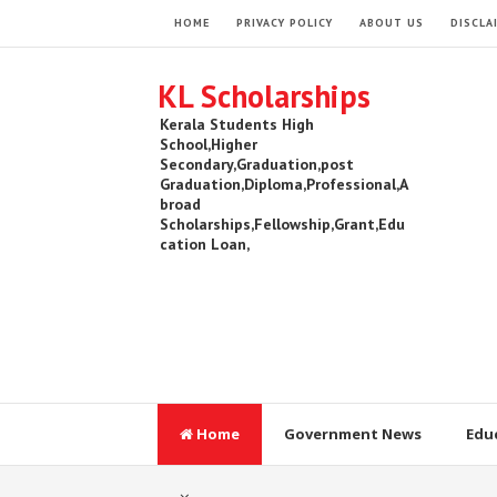
HOME
PRIVACY POLICY
ABOUT US
DISCLA
KL Scholarships
Kerala Students High
School,Higher
Secondary,Graduation,post
Graduation,Diploma,Professional,A
broad
Scholarships,Fellowship,Grant,Edu
cation Loan,
Home
Government News
Edu