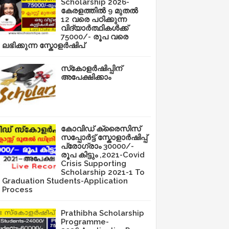
Scholarship 2026-
കേരളത്തിൽ 9 മുതൽ
12 വരെ പഠിക്കുന്ന
വിദ്യാർത്ഥികൾക്ക്
75000/- രൂപ വരെ
ലഭിക്കുന്ന സ്കോളർഷിപ്
സ്‌കോളർഷിപ്പിന്
അപേക്ഷിക്കാം
കോവിഡ് ക്രൈസിസ്
സപ്പോർട്ട് സ്കോളാർഷിപ്പ്
പ്രോഗ്രാം 30000/-
രൂപ കിട്ടും ,2021-Covid
Crisis Supporting
Scholarship 2021-1 To
Graduation Students-Application
Process
Prathibha Scholarship
Programme-