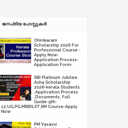
ജനപ്രിയ പോസ്റ്റുകള്‍‌
Ohmkaram
Scholarship 2026 For
Professional Course -
Apply Now-
Application Process-
Application Form-
SBI Platinum Jubilee
Asha Scholarship
2026-kerala Students
,Application Process
,Documents, Full
Guide-9th-
12,UG,PG,MBBS,IIT,IIM Course-Apply
Now
PM Yasasvi