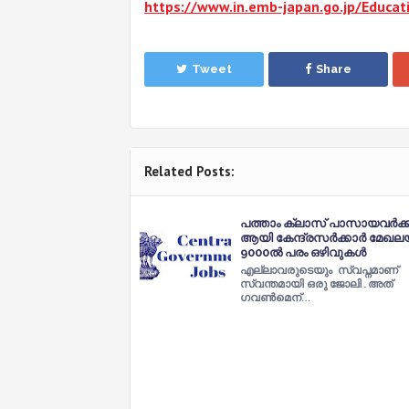
https://www.in.emb-japan.go.jp/Educa
Tweet
Share
Related Posts:
പത്താം ക്ലാസ് പാസായവർക്ക
ആയി കേന്ദ്രസർക്കാർ മേഖല
9000ൽ പരം ഒഴിവുകൾ
എല്ലാവരുടെയും സ്വപ്നമാണ്
സ്വന്തമായി ഒരു ജോലി . അത്
ഗവൺമെന്…