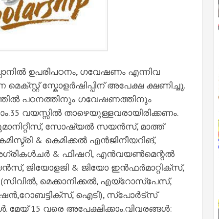
പ്പാനിൽ ഉപരിപഠനം, ഗവേഷണം എന്നിവ
െക്സ്റ്റ് സ്കോളർഷിപ്പിന് അപേക്ഷ ക്ഷണിച്ചു.
 തലത്തിൽ പഠനത്തിനും ഗവേഷണത്തിനും
കാം.35 വയസ്സിൽ താഴെയുള്ളവരായിരിക്കണം.
യുമാനിറ്റീസ്, സോഷ്യൽ സയൻസ്, മാത്ത്
െമിസ്ട്രി & കെമിക്കൽ എൻജിനീയറിങ്,
ഗ്രികൾചർ & ഫിഷറി, എൻവയൺമെന്റൽ
ൻസ്, ജിയോളജി & ജിയോ ഇൻഫർമാറ്റിക്സ്,
(സിവിൽ, മെക്കാനിക്കൽ, എയ്റോസ്പേസ്,
േഷൻ,റോബട്ടിക്സ്, ഐടി), സ്പോർട്സ്
േയ് 15 വരെ അപേക്ഷിക്കാം.വിവരങ്ങൾ: