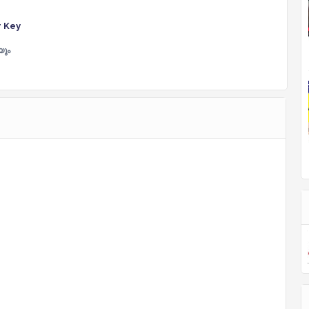
r Key
ും