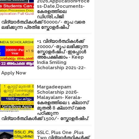
2026,ApplicationProce
ss-Date,Documents-
കേരളത്തിലെ
ഡിഗ്രി,പിജി
വിദ്യാർത്ഥികൾക്ക് 60000/- രൂപ വരെ
ലഭിക്കുന്ന പ്രതിഭ സ്കോളർഷിപ്
+1 വിദ്യാർത്ഥികൾക്ക്
20000/-രൂപ ലഭിക്കുന്ന
സ്കോളർഷിപ് -ഇപ്പോൾ
അപേക്ഷിക്കാം - Keep
India Smiling
Scholarship 2021-22-
Apply Now
Margadeepam
Scholarship 2026-
Malayalam- Kerala-
കേരളത്തിലെ 1 ക്ലാസ്
മുതൽ 8 ക്ലാസ് വരെ
പഠിക്കുന്ന
വിദ്യാർത്ഥികൾക്ക് 1500/- സ്കോളർഷിപ്
SSLC, Plus One ,Plus
Two വിദ്യാർത്ഥികൾക്ക്