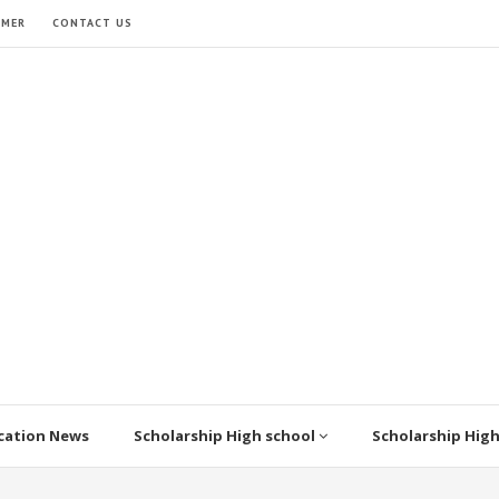
IMER
CONTACT US
cation News
Scholarship High school
Scholarship Hig