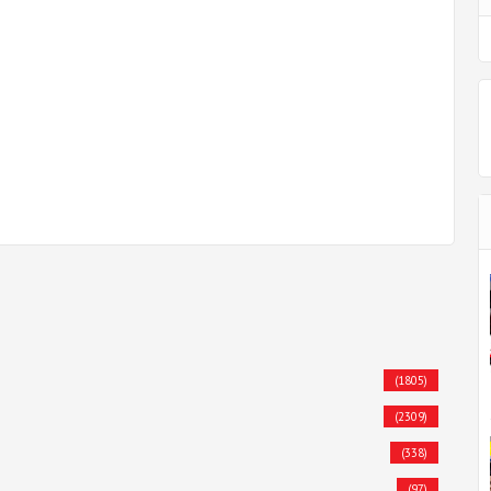
(1805)
(2309)
(338)
(97)