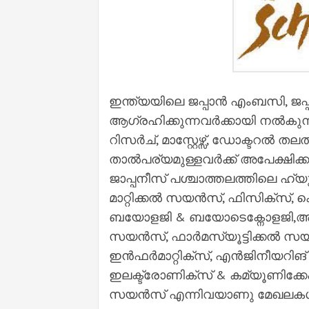
ഇന്ത്യയിലെ ജപ്പാൻ എംബസി, ജ
ആഗ്രഹിക്കുന്നവർക്കായി നൽകുന്ന മ
റിസർച്, മാസ്റ്റേഴ്സ്, ഡോക്ടറൽ
താൽപര്യമുള്ളവർക്ക് അപേക്ഷിക്
ജാപ്പനീസ് പശ്ചാത്തലത്തിലെ ഹ്
മാറ്റിക്കൽ സയൻസ്, ഫിസിക്സ്, ക
ബയോളജി & ബയോടെക്നോളജി,അ
സയൻസ്, ഫാർമസ്യൂട്ടിക്കൽ സയ
ഇൻഫർമാറ്റിക്സ്, എൻജിനീയറിങ് 
ഇലക്ട്രോണിക്സ് & കമ്യൂണിക്ക
സയൻസ് എന്നിവയാണു മേഖലകൾ. മ