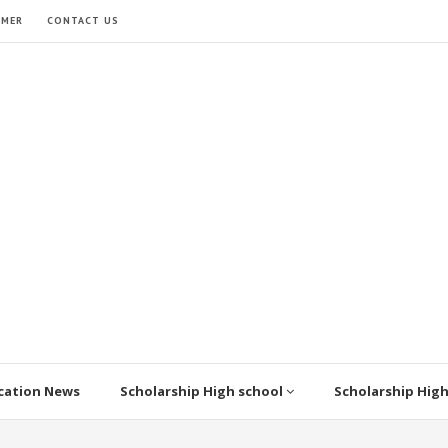
IMER
CONTACT US
cation News
Scholarship High school
Scholarship Hig