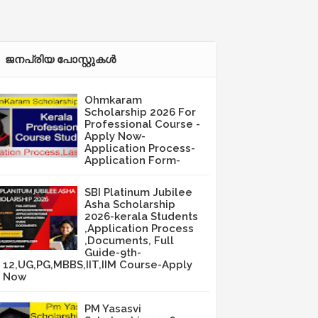
ജനപ്രിയ പോസ്റ്റുകള്‍‌
Ohmkaram
Scholarship 2026 For
Professional Course -
Apply Now-
Application Process-
Application Form-
SBI Platinum Jubilee
Asha Scholarship
2026-kerala Students
,Application Process
,Documents, Full
Guide-9th-
12,UG,PG,MBBS,IIT,IIM Course-Apply
Now
PM Yasasvi