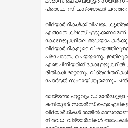
മദ്രാസിലെ കമ്പ്യൂട്ടർ സയൻസ
പ്രൊഫ. സി ചന്ദ്രശേഖർ പറഞ്ഞു
വിദ്യാർഥികൾക്ക് വിഷയം കൃത്യമാ
എങ്ങനെ ക്ലാസ് എടുക്കണമെന്ന് മ
കോളേജുകളിലെ അധ്യാപകർക്കു
വിദ്യാർഥികളുടെ വിഷയത്തിലുള
പ്രചോദനം ചെയ്യാനും ഇതിലൂടെ 
എഞ്ചിനീയറിങ് കോളേജുകളിൽ കമ്പ
രീതികൾ മാറ്റാനും വിദ്യാർത്ഥ
പോർട്ടൽ സഹായിക്കുമെന്നും ചന്ദ്ര
രാജ്യത്ത് ഏറ്റവും ഡിമാൻഡുള്ള
കമ്പ്യൂട്ടർ സയൻസ്. ഐഐടികളില
വിദ്യാർഥികൾ തമ്മിൽ മത്സരമ
നിരവധി വിദ്യാർഥികൾ അപേക്ഷിക്കു