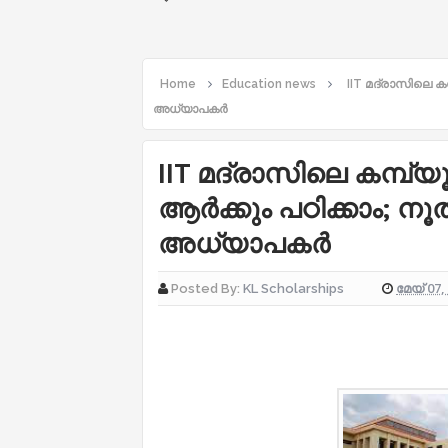
Home
Education news
IIT മദ്രാസിലെ ക
അധ്യാപകർ
IIT മദ്രാസിലെ കമ്പ്യ
ആർക്കും പഠിക്കാം; ന
അധ്യാപകർ
മേയ് 07,
Posted By:
KL Scholarships