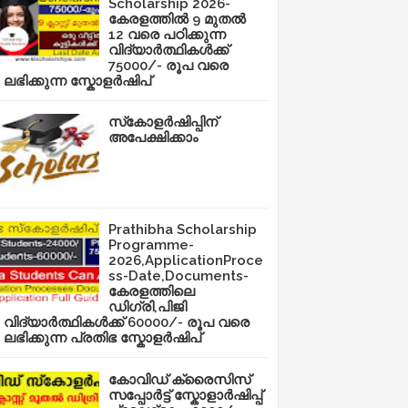
Scholarship 2026-
കേരളത്തിൽ 9 മുതൽ
12 വരെ പഠിക്കുന്ന
വിദ്യാർത്ഥികൾക്ക്
75000/- രൂപ വരെ
ലഭിക്കുന്ന സ്കോളർഷിപ്
സ്‌കോളർഷിപ്പിന്
അപേക്ഷിക്കാം
Prathibha Scholarship
Programme-
2026,ApplicationProce
ss-Date,Documents-
കേരളത്തിലെ
ഡിഗ്രി,പിജി
വിദ്യാർത്ഥികൾക്ക് 60000/- രൂപ വരെ
ലഭിക്കുന്ന പ്രതിഭ സ്കോളർഷിപ്
കോവിഡ് ക്രൈസിസ്
സപ്പോർട്ട് സ്കോളാർഷിപ്പ്