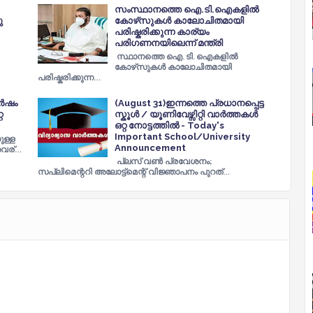
സംസ്ഥാനത്തെ ഐ.ടി.ഐകളില്‍
ു
കോഴ്‌സുകള്‍ കാലോചിതമായി
പരിഷ്കരിക്കുന്ന കാര്യം
പരിഗണനയിലെന്ന് മന്ത്രി
സ്ഥാനത്തെ ഐ. ടി. ഐകളില്‍
കോഴ്‌സുകള്‍ കാലോചിതമായി
പരിഷ്കരിക്കുന്ന…
്‍ഷം
(August 31)ഇന്നത്തെ പ്രധാനപ്പെട്ട
റ
സ്കൂൾ / യൂണിവേഴ്സിറ്റി വാർത്തകൾ
ഒറ്റ നോട്ടത്തിൽ - Today's
Important School/University
ുള്ള
Announcement
തവര്…
പ്ലസ് വണ്‍ പ്രവേശനം;
സപ്ലിമെന്ററി അലോട്ട്‌മെന്റ് വിജ്ഞാപനം പുറത്…