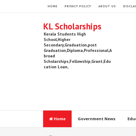
HOME
PRIVACY POLICY
ABOUT US
DISCLA
KL Scholarships
Kerala Students High
School,Higher
Secondary,Graduation,post
Graduation,Diploma,Professional,A
broad
Scholarships,Fellowship,Grant,Edu
cation Loan,
Home
Government News
Edu