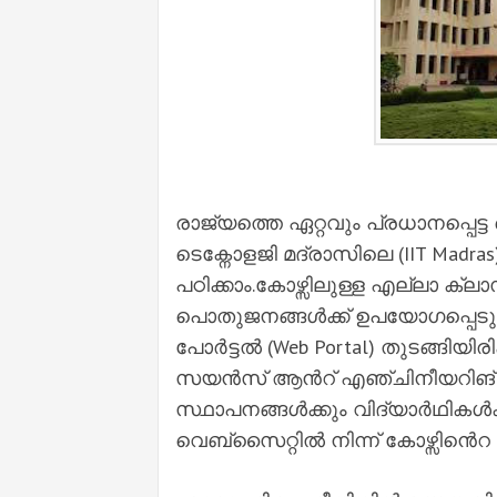
രാജ്യത്തെ ഏറ്റവും പ്രധാനപ്പെട്
ടെക്നോളജി മദ്രാസിലെ (IIT Madra
പഠിക്കാം.കോഴ്സിലുള്ള എല്ലാ ക്ല
പൊതുജനങ്ങൾക്ക് ഉപയോഗപ്പെടുത
പോർട്ടൽ (Web Portal) തുടങ്ങിയ
സയൻസ് ആൻറ് എഞ്ചിനീയറിങ് വ
സ്ഥാപനങ്ങൾക്കും വിദ്യാർഥികൾക
വെബ്സൈറ്റിൽ നിന്ന് കോഴ്സിൻെറ 