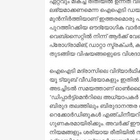
ഏറ്റവും മികച്ച രീതിയിൽ ഉന്നത വ
ലഭ്യമാക്കണമെന്ന ഐഐടി ഡയറക്
മുൻനിർത്തിയാണ് ഇത്തരമൊരു പദ്ധതിക്ക
പുറത്തിറക്കിയ ഔദ്യോഗിക വാർത്ത
വെബ്സൈറ്റിൽ നിന്ന് ആർക്ക് വേണമ
പ്രോഗ്രാമിങ്, ഡാറ്റാ സ്ട്രക
തുടങ്ങിയ വിഷയങ്ങളുെടെ വിശദാംശ
ഐഐടി മദ്രാസിലെ വിദ്യാർഥിക
യൂ ട്യൂബ് വീഡിയോകളും ഇതിൽ 
അടച്ചിടൽ സമയത്താണ് ഓൺലൈൻ 
"ഡിപ്പാർട്ട്മെൻറിലെ അധ്യാപകർ 
ബിരുദ തലത്തിലും ബിരുദാനന്തര
റെക്കോർഡിങുകൾ എഞ്ചിനീയറിങ
ഗുണകരമായിരിക്കും. അവർക്ക് ഈ
നിയമങ്ങളും ശരിയായ രീതിയിൽ