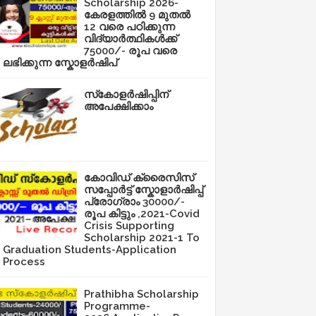
Scholarship 2026-
കേരളത്തിൽ 9 മുതൽ
12 വരെ പഠിക്കുന്ന
വിദ്യാർത്ഥികൾക്ക്
75000/- രൂപ വരെ
ലഭിക്കുന്ന സ്കോളർഷിപ്
സ്‌കോളർഷിപ്പിന്
അപേക്ഷിക്കാം
കോവിഡ് ക്രൈസിസ്
സപ്പോർട്ട് സ്കോളാർഷിപ്പ്
പ്രോഗ്രാം 30000/-
രൂപ കിട്ടും ,2021-Covid
Crisis Supporting
Scholarship 2021-1 To
Graduation Students-Application
Process
Prathibha Scholarship
Programme-