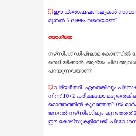
💥
ഈ പ്രൊഫഷണലുകൾ സമ്പാദിക്ക
മുതൽ 5 ലക്ഷം വരെയാണ്.
യോഗ്യത
നഴ്‌സിംഗ് ഡിപ്ലോമ കോഴ്‌സിൽ
തെളിയിക്കാൻ, ആദ്യം ചില ആവശ
പറയുന്നവയാണ്:
💥
വിദ്യർത്ഥി ഏതെങ്കിലും പ്ര
നിന്ന് 10+2 പരീക്ഷയോ മറ്റേതെങ
മൊത്തത്തിൽ കുറഞ്ഞത് 50% മാർക
ജനറൽ നഴ്‌സിംഗിലും കുറഞ്ഞത് 2
ഈ കോഴ്‌സുകളിലേക്ക് പ്രവേശനം