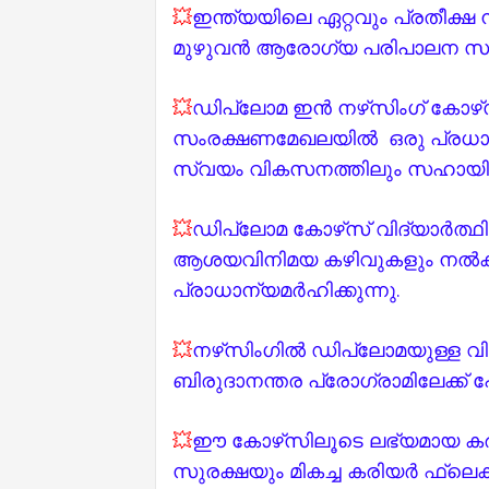
💥
ഇന്ത്യയിലെ ഏറ്റവും പ്രതീക്ഷ
മുഴുവൻ ആരോഗ്യ പരിപാലന സംവിധ
💥
ഡിപ്ലോമ ഇൻ നഴ്‌സിംഗ് കോഴ
സംരക്ഷണമേഖലയിൽ ഒരു പ്രധാന 
സ്വയം വികസനത്തിലും സഹായിക്
💥
ഡിപ്ലോമ കോഴ്‌സ് വിദ്യാർത്
ആശയവിനിമയ കഴിവുകളും നൽക
പ്രാധാന്യമർഹിക്കുന്നു.
💥
നഴ്‌സിംഗിൽ ഡിപ്ലോമയുള്ള വ
ബിരുദാനന്തര പ്രോഗ്രാമിലേക്ക് 
💥
ഈ കോഴ്‌സിലൂടെ ലഭ്യമായ കര
സുരക്ഷയും മികച്ച കരിയർ ഫ്ലെക്സ