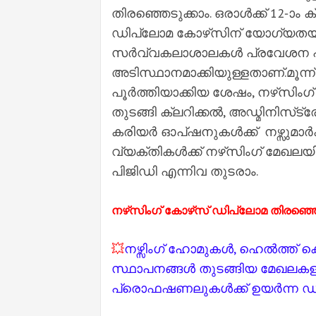
തിരഞ്ഞെടുക്കാം. ഒരാൾക്ക് 12-ാ
ഡിപ്ലോമ കോഴ്‌സിന് യോഗ്യതയുള്
സർവ്വകലാശാലകൾ പ്രവേശന പ്രക്രി
അടിസ്ഥാനമാക്കിയുള്ളതാണ്.മൂന്
പൂർത്തിയാക്കിയ ശേഷം, നഴ്‌സിംഗ്
തുടങ്ങി ക്ലറിക്കൽ, അഡ്മിനിസ്‌ട്
കരിയർ ഓപ്ഷനുകൾക്ക് നഴ്സുമാർക്ക
വ്യക്തികൾക്ക് നഴ്‌സിംഗ് മേഖല
പിജിഡി എന്നിവ തുടരാം.
നഴ്‌സിംഗ് കോഴ്‌സ് ഡിപ്ലോമ തിരഞ്ഞെ
💥
നഴ്സിംഗ് ഹോമുകൾ, ഹെൽത്ത് 
സ്ഥാപനങ്ങൾ തുടങ്ങിയ മേഖലകളിൽ
പ്രൊഫഷണലുകൾക്ക് ഉയർന്ന ഡ