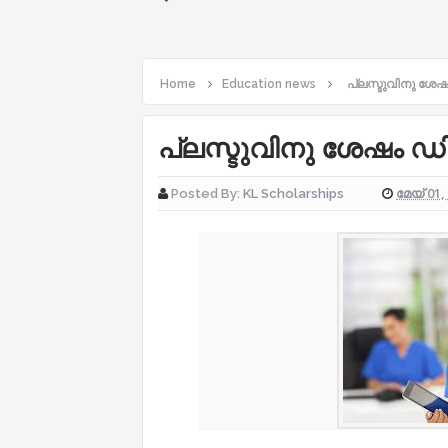
Home
Education news
പ്ലസ്ടുവിനു ശേഷ
പ്ലസ്ടുവിനു ശേഷം ഡി
മേയ് 01,
Posted By:
KL Scholarships