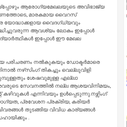
ലായ്പ്പോഴും ആരോഗ്യമേഖലയുടെ അവിഭാജ്യ
്രമണത്തോടെ, മാരകമായ വൈറസ്
ിര യോദ്ധാക്കളായ വൈദഗ്ധ്യവും
ദ്ധിച്ചുവരുന്ന ആവശ്യം ലോകം ഇപ്പോൾ
ധി വിദ്യാർത്ഥികൾ ഇപ്പോൾ ഈ മേഖല
ലമായ പരിചരണം നൽകുകയും ഡോക്ടർമാരെ
ാൽ നഴ്‌സിംഗ് തികച്ചും വെല്ലുവിളി
മുമ്പുള്ളതും ശേഷവുമുള്ള എല്ലാ
. അവരുടെ സേവനത്തിൽ നല്ല ആശയവിനിമയം,
്റ് കഴിവുകൾ എന്നിവയും ഉൾപ്പെടുന്നു.നഴ്സിംഗ്
ോഗ്യത, പ്രവേശന പ്രക്രിയ, കരിയർ
വിവരങ്ങൾ തുടങ്ങിയ വിവിധ കാര്യങ്ങൾ
ായിക്കും .