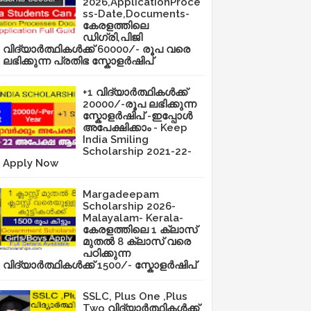
2026,ApplicationProce
ss-Date,Documents-
കേരളത്തിലെ
ഡിഗ്രി,പിജി
വിദ്യാർത്ഥികൾക്ക് 60000/- രൂപ വരെ
ലഭിക്കുന്ന പ്രതിഭ സ്കോളർഷിപ്
+1 വിദ്യാർത്ഥികൾക്ക്
20000/-രൂപ ലഭിക്കുന്ന
സ്കോളർഷിപ് -ഇപ്പോൾ
അപേക്ഷിക്കാം - Keep
India Smiling
Scholarship 2021-22-
Apply Now
Margadeepam
Scholarship 2026-
Malayalam- Kerala-
കേരളത്തിലെ 1 ക്ലാസ്
മുതൽ 8 ക്ലാസ് വരെ
പഠിക്കുന്ന
വിദ്യാർത്ഥികൾക്ക് 1500/- സ്കോളർഷിപ്
SSLC, Plus One ,Plus
Two വിദ്യാർത്ഥികൾക്ക്