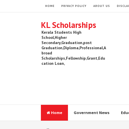
HOME
PRIVACY POLICY
ABOUT US
DISCLA
KL Scholarships
Kerala Students High
School,Higher
Secondary,Graduation,post
Graduation,Diploma,Professional,A
broad
Scholarships,Fellowship,Grant,Edu
cation Loan,
Home
Government News
Edu