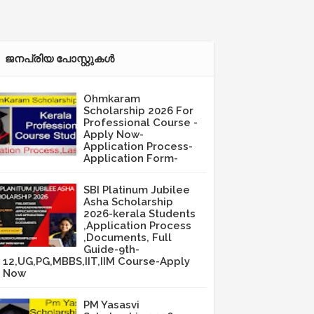
ജനപ്രിയ പോസ്റ്റുകള്‍‌
Ohmkaram
Scholarship 2026 For
Professional Course -
Apply Now-
Application Process-
Application Form-
SBI Platinum Jubilee
Asha Scholarship
2026-kerala Students
,Application Process
,Documents, Full
Guide-9th-
12,UG,PG,MBBS,IIT,IIM Course-Apply
Now
PM Yasasvi