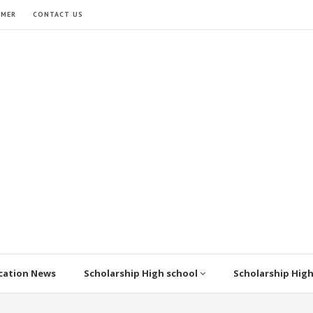
IMER
CONTACT US
cation News
Scholarship High school
Scholarship Hig