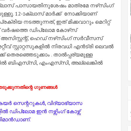
ം ക്ലാസ് പാസായതിനുശേഷം മാത്രമേ നഴ്‌സിംഗ്
ളൂ. 12-ാക്ലാസ് മാർക്ക് നോക്കിയാണ്
യ നടത്തുന്നത്, ഇത് മിക്കവാറും മെറിറ്റ്
ന് വർഷത്തെ ഡിപ്ലോമ കോഴ്‌സ്
 അസിസ്റ്റന്റ്, ഹെഡ് നഴ്‌സിംഗ് സർവീസസ്
രേറ്റീവ് സ്റ്റാറ്റസുകളിൽ നിരവധി എൻട്രി ലെവൽ
് തെരഞ്ഞെടുക്കാം . താൽപ്പര്യമുള്ള
യിൽ ബിഎസ്‌സി, എംഎസ്‌സി, അല്ലെങ്കിൽ
ടുക്കുന്നതിന്റെ ഗുണങ്ങൾ
കെയർ സെന്ററുകൾ, വിദ്യാഭ്യാസ
 ഡിപ്ലോമ ഇൻ നഴ്സിംഗ് കോഴ്സ്
ിമാൻഡാണ്.