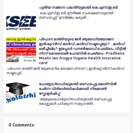
പുതിയ സമ്മാന പദ്ധതിയുമായി കെ.എസ്.ഇ.ബി
കെ.എസ്.ഇ.ബി. ഊര്‍ജ്ജ സംരക്ഷണവുമായി
ബന്ധപ്പെട്ട് ‘ ഊര്‍ജ്ജം കരുതി…
പ്രധാന മന്ത്രിയുടെ ജൻ ആരോഗ്യയോജന
ഇൻഷുറൻസ് കാർഡ് ,കാർഡ് നഷ്ടപ്പെട്ടോ ? . കാർഡ്
ലഭിച്ചില്ല ? ഇപ്പോൾ ഡൗൺലോഡ് ചെയ്യാം ,വീട്ടിൽ
നിന്ന് മൊബൈൽ ഫോണിൽ ചെയ്യാം -Pradhana
Mnatri Jan Arogya Yogana Health Insurance
card
പ്രധാന മന്ത്രി ജൻ ആരോഗ്യ യോജന (PMJAY ) ഇൻഷുറൻസ് കാർഡ്
നഷ്ടപ്പെട്…
ഫോട്ടോഗ്രാഫിയുമായി ബന്ധപ്പെട്ട കോഴ്‌സിൽ
ചേർന്ന വിദ്യാർത്ഥികൾക്കായി നിക്കോൺ
സ്കോളർഷിപ്പ്
ആമുഖംഫോട്ടോഗ്രാഫിയുമായി ബന്ധപ്പെട്ട
കോഴ്സുകൾ പഠിക്കുന്ന സമൂഹത്തി…
0 Comments: