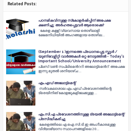
Related Posts:
പഠനമികവിനുള്ള സ്‌കോളര്‍ഷിപ്പിന് അപേക്ഷ
ക്ഷണിച്ചു; അർഹതപ്പെട്ടവർ ആരൊക്കെ?
കേരള കള്ള് വ്യവസായ തൊഴിലാളി
ക്ഷേമനിധിയില്‍ അംഗങ്ങളായ തൊഴില…
(September 1 )ഇന്നത്തെ പ്രധാനപ്പെട്ട സ്കൂൾ /
യൂണിവേഴ്സിറ്റി വാർത്തകൾ ഒറ്റ നോട്ടത്തിൽ - Today's
Important School/University Announcement
പ്ലസ് വണ്‍ സപ്ലിമെന്‍ററി അലോട്ട്മെന്‍റ്: അപേക്ഷ
ഇന്നു മുതല്‍ ശനിയാഴ്ച …
എം.എഡ് അലോട്ട്‌മെന്റ്
സര്‍വകലാശാല എം.എഡ് പ്രവേശനത്തിന്റെ
ട്രെയിനിങ് കോളജുകളിലേക്കുള്ള …
എം.സി.എ പ്രവേശനത്തിനുള്ള ട്രയൽ അലോട്ട്‌മെന്റ്
പ്രസിദ്ധീകരിച്ചു
കേരളത്തിലെ എ.ഐ.സി.ടി.ഇ അംഗീകാരമുള്ള
വിദ്യാഭ്യാസ സ്ഥാപനങ്ങളിലെ 20…