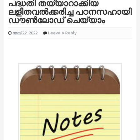
പദ്ധതി തയ്യാറാക്കിയ
ലളിതവൽക്കരിച്ച പഠനസഹായി
ഡൗൺലോഡ് ചെയ്യാം
മേയ് 22, 2022
Leave A Reply