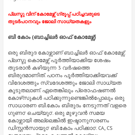
പ്ലസ്ടു വിന് കോമേഴ്സ് ഗ്രൂപ്പ് പഠിച്ചവരുടെ
തുടർപഠനവും ജോലി സാധ്യതകളും
ബി കോം (ബാച്ചിലർ ഓഫ് കോമേഴ്സ്)
ഒരു ബിരുദ കോഴ്സാണ് ബാച്ചിലർ ഓഫ് കോമേഴ്സ്.
പ്ലസ്ടു കൊമേഴ്സ് പൂർത്തിയാക്കിയ ശേഷം
തുടരാൻ കഴിയുന്ന 3 വർഷത്തെ
ബിരുദമാണിത്. പഠനം പൂർത്തിയാക്കിയവക്ക്
വിദേശത്തും സ്വദേശത്തും ജോലി സാധ്യത
കൂടുതലാണ്. ഏതെങ്കിലും പ്രൊഫഷണൽ
കോഴ്‌സുകൾ പഠിക്കുന്നുണ്ടെങ്കിൽപ്പോലും ഒരു
സാധാരണ ബി.കോം ബിരുദം നേടുന്നത് വളരെ
ഗുണ൦ ചെയ്യു൦. ഒരു മുഴുവൻ സമയ
കോഴ്സായി അല്ലെങ്കിൽ ഇഷ്ടാനുസരണം
ഡിസ്റ്റൻസായു൦ ബി.കോം പഠിക്കാ൦. CA, CS