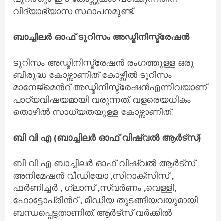
വിദ്യാഭ്യാസ സ്ഥാപനമുണ്ട്.
ബാച്ചിലർ ഓഫ് ടൂറിസം അഡ്മിനിസ്ട്രേഷൻ
ടൂറിസം അഡ്മിനിസ്ട്രേഷൻ രംഗത്തുള്ള ഒരു
ബിരുദ്ധ കോഴ്സാണിത് കോഴ്സിൽ ടൂറിസം
മാനേജ്മെൻറ് അഡ്മിനിസ്ട്രേഷൻഎന്നിവയാണ്
പാഠ്യവിഷയമായി വരുന്നത്. വളരെയധികം
തൊഴിൽ സാധ്യതയുള്ള കോഴ്സാണിത്.
ബി വി എ (ബാച്ചിലർ ഓഫ് വിഷ്വൽ ആർട്സ്)
ബി വി എ ബാച്ചിലർ ഓഫ് വിഷ്വൽ ആർട്സ്
അനിമേഷൻ വീഡിയോ ,സിറാക്സിസ് ,
ഫർണിച്ചർ , ഗ്ലാസ് ,സ്വർണം ,വെള്ളി,
ഫോട്ടോപ്രിൻറ് , മീഡിയ തുടങ്ങിയവയുമായി
ബന്ധപ്പെട്ടതാണിത്. ആർട്സ് വർക്കിൽ