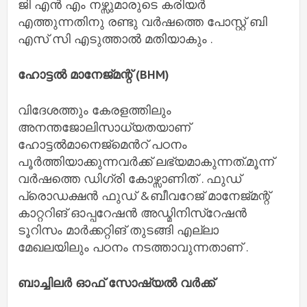
ജി എൻ എം നഴ്സുമാരുടെ കരിയർ
എത്തുന്നതിനു രണ്ടു വർഷത്തെ പോസ്റ്റ് ബി
എസ് സി എടുത്താൽ മതിയാകും .
ഹോട്ടൽ മാനേജ്മന്റ് (BHM)
വിദേശത്തും കേരളത്തിലും
അനന്തജോലിസാധ്യതയാണ്
ഹോട്ടൽമാനെജ്മെൻറ് പഠനം
പൂർത്തിയാക്കുന്നവർക്ക് ലഭ്യമാകുന്നത്.മൂന്ന്
വർഷത്തെ ഡിഗ്രി കോഴ്സാണിത് . ഫുഡ്
പ്രൊഡക്ഷൻ ഫുഡ് &ബീവറേജ് മാനേജ്മന്റ്
കാറ്ററിങ് ഓപ്പറേഷൻ അഡ്മിനിസ്റേഷൻ
ടൂറിസം മാർക്കറ്റിങ് തുടങ്ങി എല്ലാ
മേഖലയിലും പഠനം നടത്താവുന്നതാണ് .
ബാച്ചിലർ ഓഫ് സോഷ്യൽ വർക്ക്