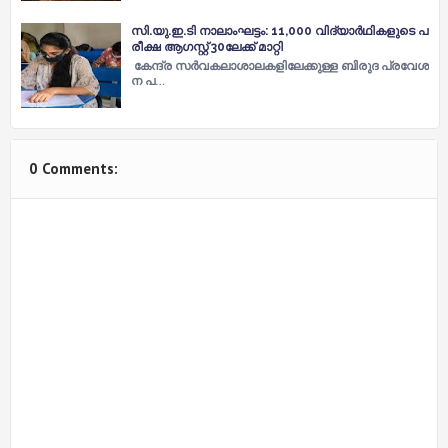
സി.​യു.​ഇ.​ടി നാ​ലാം​ഘ​ട്ടം: 11,000 വി​ദ്യാ​ര്‍​ഥി​ക​ളു​ടെ പ​
രീ​ക്ഷ ആ​ഗ​സ്റ്റ് 30ലേ​ക്ക് മാ​റ്റി
കേ​ന്ദ്ര സ​ര്‍​വ​ക​ലാ​ശാ​ല​ക​ളി​ലേ​ക്കു​ള്ള ബി​രു​ദ പ്ര​വേ​ശ​
ന പ…
0 Comments: