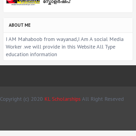
സ്കോളർഷിപ്
ABOUT ME
I AM Mahaboob from wayanad,I Am A social Media
Worker .we will provide in this Website All Type
education information
Copyright (c) 2020
KL Scholarships
All Right Reseved
MS Design