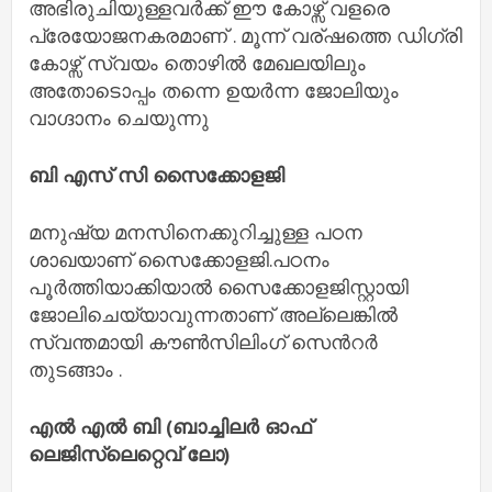
അഭിരുചിയുള്ളവർക്ക് ഈ കോഴ്സ് വളരെ
പ്രേയോജനകരമാണ് . മൂന്ന് വര്ഷത്തെ ഡിഗ്രി
കോഴ്സ് സ്വയം തൊഴിൽ മേഖലയിലും
അതോടൊപ്പം തന്നെ ഉയർന്ന ജോലിയും
വാഗ്ദാനം ചെയുന്നു
ബി എസ് സി സൈക്കോളജി
മനുഷ്യ മനസിനെക്കുറിച്ചുള്ള പഠന
ശാഖയാണ് സൈക്കോളജി.പഠനം
പൂർത്തിയാക്കിയാൽ സൈക്കോളജിസ്റ്റായി
ജോലിചെയ്യാവുന്നതാണ് അല്ലെങ്കിൽ
സ്വന്തമായി കൗൺസിലിംഗ് സെൻറർ
തുടങ്ങാം .
എൽ എൽ ബി (ബാച്ചിലർ ഓഫ്
ലെജിസ്ലെറ്റെവ് ലോ)