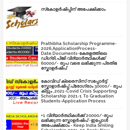
സ്‌കോളർഷിപ്പിന് അപേക്ഷിക്കാം
Prathibha Scholarship Programme-
2026,ApplicationProcess-
Date,Documents-കേരളത്തിലെ
ഡിഗ്രി,പിജി വിദ്യാർത്ഥികൾക്ക്
60000/- രൂപ വരെ ലഭിക്കുന്ന പ്രതിഭ
സ്കോളർഷിപ്
കോവിഡ് ക്രൈസിസ് സപ്പോർട്ട്
സ്കോളാർഷിപ്പ് പ്രോഗ്രാം 30000/- രൂപ
കിട്ടും ,2021-Covid Crisis Supporting
Scholarship 2021-1 To Graduation
Students-Application Process
+1 വിദ്യാർത്ഥികൾക്ക് 20000/-രൂപ
ലഭിക്കുന്ന സ്കോളർഷിപ് -ഇപ്പോൾ
അപേക്ഷിക്കാം - Keep India Smiling