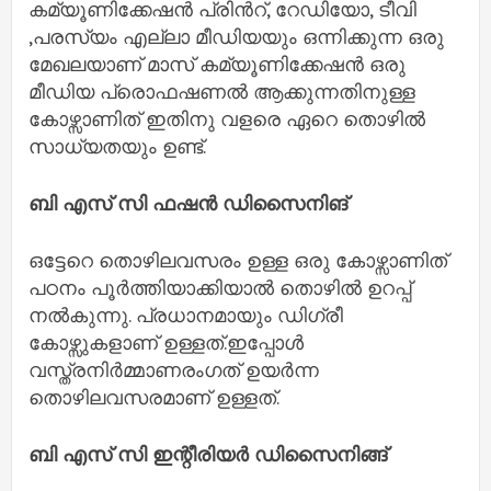
കമ്യൂണിക്കേഷൻ പ്രിൻറ്, റേഡിയോ, ടീവി
,പരസ്യം എല്ലാ മീഡിയയും ഒന്നിക്കുന്ന ഒരു
മേഖലയാണ് മാസ് കമ്യൂണിക്കേഷൻ ഒരു
മീഡിയ പ്രൊഫഷണൽ ആക്കുന്നതിനുള്ള
കോഴ്സാണിത് ഇതിനു വളരെ ഏറെ തൊഴിൽ
സാധ്യതയും ഉണ്ട്.
ബി എസ് സി ഫഷൻ ഡിസൈനിങ്
ഒട്ടേറെ തൊഴിലവസരം ഉള്ള ഒരു കോഴ്സാണിത്
പഠനം പൂർത്തിയാക്കിയാൽ തൊഴിൽ ഉറപ്പ്
നൽകുന്നു. പ്രധാനമായും ഡിഗ്രീ
കോഴ്സുകളാണ് ഉള്ളത്.ഇപ്പോൾ
വസ്ത്രനിർമ്മാണരംഗത് ഉയർന്ന
തൊഴിലവസരമാണ് ഉള്ളത്.
ബി എസ് സി ഇന്റീരിയർ ഡിസൈനിങ്ങ്