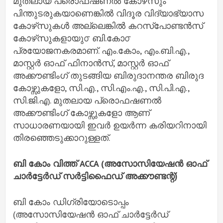
മുതലായ പ്രൊഫഷണൽ കോഴ്‌സും
പിന്തുടരുകയാണെങ്കിൽ വിദൂര വിദ്യാഭ്യാസ
കോഴ്‌സുകൾ അല്ലെങ്കിൽ കറസ്പോണ്ടൻസ്
കോഴ്‌സുകളായു൦ ബി.കോ൦
പ്രയോജനകരമാണ്. എം.കോം, എം.ബി.എ.,
മാസ്റ്റർ ഓഫ് ഫിനാൻസ്, മാസ്റ്റർ ഓഫ്
അക്കൗണ്ടിംഗ് തുടങ്ങിയ ബിരുദാനന്തര ബിരുദ
കോഴ്സുകളോ, സി.എ., സി.എം.എ., സി.പി.എ.,
സി.ജി.എ. മുതലായ പ്രൊഫഷണൽ
അക്കൗണ്ടിംഗ് കോഴ്സുകളോ ആണ്
സാധാരണയായി ഇവർ ഉയർന്ന കരിയറിനായി
തിരഞ്ഞെടുക്കാറുള്ളത്.
ബി കോം വിത്ത് ACCA (അസോസിയേഷൻ ഓഫ്
ചാർട്ടേർഡ് സർട്ടിഫൈഡ് അക്കൗണ്ടന്റ്)
ബി കോം ഡിഗ്രിയോടൊപ്പം
(അസോസിയേഷൻ ഓഫ് ചാർട്ടേർഡ്