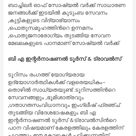
ബാച്ചിലർ ഓഫ് സോഷ്യൽ വർക്ക് സാധാരണ
ജനങ്ങൾക്ക് ഇടയിൽ കുടുംബ സേവനം
,കുട്ടികളുടെ വിദ്യാഭ്യാസം
,പൊതുസമൂഹത്തിൻറെ ഉന്നമനം
,പൊതുജനാരോഗ്യം തുടങ്ങിയ സേവന
മേഖലകളുടെ പഠനമാണ് സോഷ്യൽ വർക്ക്
ബി എ ഇന്റർനാഷണൽ ടൂർസ് & ട്രാവൽസ്
ടൂറിസം രംഗത്ത് യോഗ്യരായ
ഉദ്യോഗാർത്ഥികൾക്ക് വളരെയധികം–
തൊഴിൽ സാധ്യതയുണ്ട് .ടൂറിസത്തിൻറെ
സേവനങ്ങളും ,ഭൂമിശാത്രവും
,ഗതാഗതസംവിധാനവും ഇംഗ്ലീഷ് ഫ്രഞ്ച്
തുടങ്ങിയ വിദേശഭാഷകളും ബി എ
ഇന്റർനാഷണൽ ടൂർസ് &ട്രാവൽസിൻറെ
പഠന വിഷയമാണ് കേരളത്തിലും കേരളത്തിന്
പുറത്തും ഈ കോഴ്സുകൾ പഠിക്കുന്നതിന്