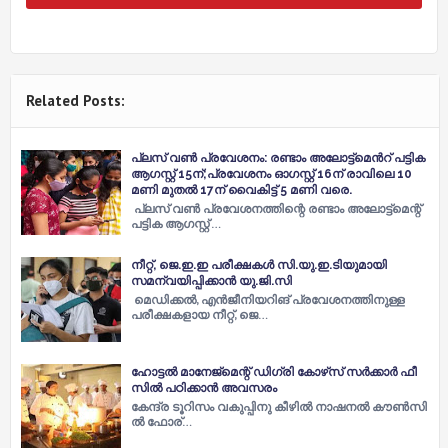
Related Posts:
പ്ലസ് വണ്‍ പ്രവേശനം: രണ്ടാം അലോട്ട്മെന്‍റ് പട്ടിക
ആഗസ്റ്റ് 15ന്;പ്രവേശനം ഓഗസ്റ്റ് 16ന് രാവിലെ 10
മണി മുതൽ 17ന് വൈകിട്ട് 5 മണി വരെ.
പ്ലസ് വണ്‍ പ്രവേശനത്തിന്റെ രണ്ടാം അലോട്ട്മെന്റ്
പട്ടിക ആഗസ്റ്റ് …
നീറ്റ്, ജെ.ഇ.ഇ പരീക്ഷകള്‍ സി.യു.ഇ.ടിയുമായി
സമന്വയിപ്പിക്കാന്‍ യു.ജി.സി
മെഡിക്കല്‍, എന്‍ജീനിയറിങ് പ്രവേശനത്തിനുള്ള
പരീക്ഷകളായ നീറ്റ്, ജെ…
ഹോ​ട്ട​ല്‍ മാ​നേ​ജ്‌​മെ​ന്റ് ഡി​ഗ്രി കോ​ഴ്‌​സ് സ​ര്‍ക്കാ​ര്‍ ‍ഫീ​
സി​ല്‍ പ​ഠി​ക്കാ​ന്‍ അ​വ​സ​രം
കേ​ന്ദ്ര ടൂ​റി​സം വ​കു​പ്പി​നു കീ​ഴി​ല്‍ നാ​ഷ​ന​ല്‍ കൗ​ണ്‍സി​
ല്‍ ഫോ​ര്…