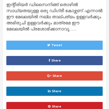
ഇന്റീരിയർ ഡിസൈനിങ്ങ് തൊഴിൽ
സാധ്യതയുള്ള ഒരു ഡിഗ്രീ കോഴ്സണ്. എന്നാൽ
ഈ മേഖലയിൽ നല്ല താല്പര്യം ഉള്ളവർക്കും
അഭിരുചി ഉള്ളവർക്കും മാത്രമേ ഈ
മേഖലയിൽ പ്രശോഭിക്കാനാവൂ……
Tweet
Share
Share
Share
Share