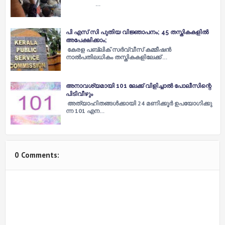
…
പി എസ് സി പുതിയ വിജ്ഞാപനം; 45 തസ്തികകളിൽ
അപേക്ഷിക്കാം;
കേരള പബ്ലിക് സർവ്വീസ് കമ്മീഷൻ
നാൽപതിലധികം തസ്തികകളിലേക്ക് …
അനാവശ്യമായി 101 ലേക്ക് വിളിച്ചാൽ പോലീസിന്റെ
പിടിവീഴും
അത്യാഹിതങ്ങൾക്കായി 24 മ​ണി​ക്കൂ​ർ ഉ​പ​യോ​ഗി​ക്കു​
ന്ന 101 എന…
0 Comments: