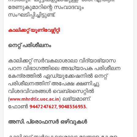
രേണുകുമാറിന്റെ സംവാദവും
സംഘടിപ്പിച്ചിട്ടുണ്ട്.
കാലിക്കറ്റ് യൂണിവേഴ്സിറ്റി
നെറ്റ് പരിശീലനം
കാലിക്കറ്റ് സര്‍വകലാശാലാ വിദ്യാഭ്യാസ
പഠന വിഭാഗത്തിലെ അദ്ധ്യാപക പരിശീലന
കേന്ദ്രത്തില്‍ ഏഡ്യുക്കേഷനില്‍ നെറ്റ്
പരിശീലനത്തിന് അപേക്ഷ ക്ഷണിച്ചു.
വിശദവിവരങ്ങള്‍ വെബ്‌സൈറ്റില്‍
(
) ലഭ്യമാണ്.
www.mhrdtlc.uoc.ac.in
ഫോണ്‍
9447247627, 9048356933.
അസി. പ്രൊഫസർ ഒഴിവുകൾ
കാലിക്കറ്റ് സര്‍വകലാശാലാ മലയാള-കേരള