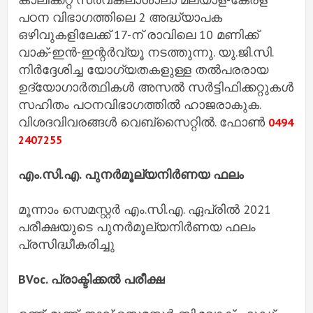
പഠന വിഭാഗത്തിലെ 2 അദ്ധ്യാപക
ഒഴിവുകളിലേക്ക് 17-ന് രാവിലെ 10 മണിക്ക്
വാക്-ഇന്‍-ഇന്റര്‍വ്യൂ നടത്തുന്നു. യു.ജി.സി.
നിര്‍ദ്ദേശിച്ച യോഗ്യതകളുള്ള തല്‍പരരായ
ഉദ്യോഗാര്‍ത്ഥികള്‍ അസല്‍ സര്‍ട്ടിഫിക്കറ്റുകള്‍
സഹിതം പഠനവിഭാഗത്തില്‍ ഹാജരാകുക.
വിശദവിവരങ്ങള്‍ വെബ്‌സൈറ്റില്‍. ഫോണ്‍
0494
2407255
എം.സി.എ. പുനര്‍മൂല്യനിര്‍ണയ ഫലം
മൂന്നാം സെമസ്റ്റര്‍ എം.സി.എ. ഏപ്രില്‍ 2021
പരീക്ഷയുടെ പുനര്‍മൂല്യനിര്‍ണയ ഫലം
പ്രസിദ്ധീകരിച്ചു
BVoc. പ്രാക്ടിക്കൽ‍ പരീക്ഷ