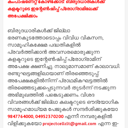
കംപാഷണേറ്റ് കോഴിക്കോട്: ബിരുദധാരികൾക്ക്
കളക്ടറുടെ ഇന്റേൺഷിപ്പ് പ്രോഗ്രാമിലേക്ക്
അപേക്ഷിക്കാം
ബിരുദധാരികൾക്ക് ജില്ലാ
ഭരണകൂടത്തോടൊപ്പം വിവിധ വികസന,
സാമൂഹികക്ഷേമ പദ്ധതികളിൽ
പ്രവർത്തിക്കാൻ അവസരമൊരുക്കുന്ന
കളക്ടറുടെ ഇന്റേൺഷിപ്പ് പ്രോഗ്രാമിന്
അപേക്ഷ ക്ഷണിച്ചു. നാലുമാസമാണ് കാലാവധി.
രണ്ടുഘട്ടങ്ങളിലായാണ്‌ തിരഞ്ഞെടുപ്പ്.
അപേക്ഷകളിൽനിന്ന് പ്രാഥമികഘട്ടത്തിൽ
തിരഞ്ഞെടുക്കപ്പെടുന്നവർ തുടർന്ന് നടക്കുന്ന
അഭിമുഖത്തിൽ പങ്കെടുക്കണം. വിശദ
വിവരങ്ങൾക്ക് ജില്ലാ കലക്ടറുടെ ഔദ്യോഗിക
സാമൂഹമാധ്യമ പേജുകൾ സന്ദർശിക്കുകയോ
എന്നീ നമ്പരുകളിൽ
9847764000, 04952370200
വിളിക്കുകയോ
എന്ന ഇ-
projectcellclt@gmail.com