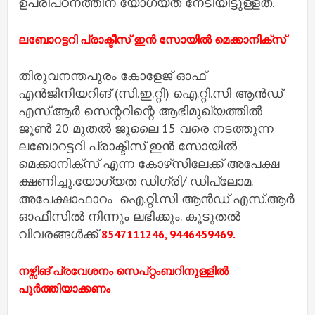
ഉപരിപഠനത്തിന് യോഗ്യത നേടിയിട്ടുള്ളത്.
ലബോറട്ടറി പ്രാക്ടീസ് ഇൻ സോയിൽ മെക്കാനിക്‌സ്
തിരുവനന്തപുരം കോളേജ് ഓഫ്
എൻജിനിയറിങ് (സി.ഇ.റ്റി) ഐ.റ്റി.സി ആൻഡ്
എസ്.ആർ സെന്ററിന്റെ ആഭിമുഖ്യത്തിൽ
ജൂൺ 20 മുതൽ ജൂലൈ 15 വരെ നടത്തുന്ന
ലബോറട്ടറി പ്രാക്ടീസ് ഇൻ സോയിൽ
മെക്കാനിക്‌സ് എന്ന കോഴ്‌സിലേക്ക് അപേക്ഷ
ക്ഷണിച്ചു.യോഗ്യത ഡിഗ്രി/ ഡിപ്ലോമ.
അപേക്ഷാഫാറം ഐ.റ്റി.സി ആൻഡ് എസ്.ആർ
ഓഫീസിൽ നിന്നും ലഭിക്കും. കൂടുതൽ
വിവരങ്ങൾക്ക്
8547111246, 9446459469.
നഴ്സിങ് പ്രവേശനം സെപ്റ്റംബറിനുള്ളില്‍
പൂര്‍ത്തിയാക്കണം