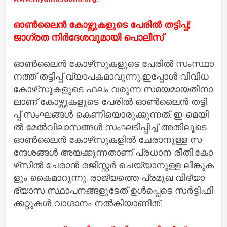
ഓണ്‍ലൈന്‍ കോഴ്സുകളുടെ പേരില്‍ തട്ടിപ്പ്​;
ജാഗ്രത നിര്‍ദേശവുമായി പൊലീസ്
ഓ​ണ്‍​ലൈ​ന്‍ കോ​ഴ്​​സു​ക​ളു​ടെ പേ​രി​ല്‍ സം​സ്ഥാ​
ന​ത്ത്​ ത​ട്ടി​പ്പ്​ വ്യാ​പ​ക​മാ​വു​ന്നു.ഇ​പ്പോ​ള്‍ വി​വി​ധ
കോ​ഴ്‌​സു​ക​ളു​ടെ ഫ​ലം വ​രു​ന്ന സ​മ​യ​മാ​യ​തി​നാ​
ലാ​ണ്​ കോ​ഴ്സു​ക​ളു​ടെ പേ​രി​ല്‍ ഓ​ണ്‍​ലൈ​ന്‍ ത​ട്ടി​
പ്പ്​ സം​ഘ​ങ്ങ​ള്‍ കെ​ണി​യൊ​രു​ക്കു​ന്ന​ത്. ഇ-​മെ​യി​
ല്‍ മേ​ല്‍​വി​ലാ​സ​ങ്ങ​ള്‍ സം​ഘ​ടി​പ്പി​ച്ച്‌​ അ​തി​ലൂ​ടെ
ഓ​ണ്‍​​ലൈ​ന്‍ കോ​ഴ്​​സു​ക​ളി​ല്‍ ​ചേ​രാ​നു​ള്ള സ​
ന്ദേ​ശ​ങ്ങ​ള്‍ അ​യ​ക്കു​ന്ന​താ​ണ്​ പ്ര​ധാ​ന രീ​തി.കോ​
ഴ്​​സി​ല്‍ ചേ​രാ​ന്‍ ര​ജി​സ്റ്റ​ര്‍ ചെ​യ്യാ​നു​ള്ള ലി​ങ്കു​ക​
ളും കൈ​മാ​റു​ന്നു. രാ​ജ്യ​ത്തെ പ്ര​മു​ഖ വി​ദ്യാ​
ഭ്യാ​സ സ്ഥാ​പ​ന​ങ്ങ​ളു​ടേ​ത്​ ഉ​ള്‍​പ്പെ​ടെ സ​ര്‍​ട്ടി​ഫി​
ക്ക​റ്റു​ക​ള്‍ ​വാ​ഗ്ദാ​നം ന​ല്‍​കി​യാ​ണി​ത്.