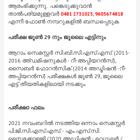
ആരംഭിക്കുന്നു. പങ്കെടുക്കുവാൻ
താൽപര്യമുള്ളവർ
0481 2731025, 9605674818
എന്നീ ഫോൺ നമ്പറുകളിൽ ബന്ധപ്പെടുക
പരീക്ഷ ജൂൺ 29 നും ജൂലൈ എട്ടിനും
ആറാം സെമസ്റ്റർ സി.ബി.സി.എസ്.എസ്. (2013-
2016 അ്ഡമിഷനുകൾ - റീ-അപ്പിയറൻസ്),
സൈബർ ഫോറൻസിക് (2014 അഡ്മിഷൻ -റീ-
അപ്പിയറൻസ്) പരീക്ഷകൾ ജൂൺ 29, ജൂലൈ
എട്ട് തീയതികളിലായി നടക്കും.
പരീക്ഷാ ഫലം
2021 നവംബറിൽ നടത്തിയ ഒന്നാം സെമസ്റ്റർ
പി.ജി.സി.എസ്.എസ്. - എം.എസ്.സി.
സൈക്കോളജി (2020 അഡ്മിഷൻ - റെഗുലർ /