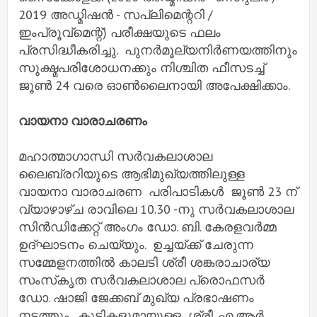
2019 അഡ്മിഷൻ - സപ്ലിമെന്ററി /
ഇംപ്രൂവ്‌മെന്റ്) പരീക്ഷയുടെ ഫലം
പ്രസിദ്ധീകരിച്ചു. പുനർമൂല്യനിർണയത്തിനും
സൂക്ഷ്മപരിശോധനക്കും നിശ്ചിത ഫീസടച്ച്
ജൂൺ 24 വരെ ഓൺലൈനായി അപേക്ഷിക്കാം.
വായനാ വാരാചരണം
മഹാത്മാഗാന്ധി സർവകലാശാല
ലൈബ്രറിയുടെ ആഭിമുഖ്യത്തിലുള്ള
വായനാ വാരാചരണ പരിപാടികൾ ജൂൺ 23 ന്
വ്യാഴാഴ്ച രാവിലെ 10.30 -നു സർവകലാശാല
സിൻഡിക്കേറ്റ് അംഗം ഡോ. ബി. കേരളവർമ്മ
ഉദ്ഘാടനം ചെയ്യും. ഉച്ചയ്ക്ക് ചേരുന്ന
സമ്മേളനത്തിൽ കാലടി ശ്രീ ശങ്കരാചാര്യ
സംസ്‌കൃത സർവകലാശാല പ്രൊഫസർ
ഡോ. ഷാജി ജേക്കബ് മുഖ്യ പ്രഭാഷണം
നടത്തും. കുട്ടികളുമായുള്ള ശ്രീ. എ.ആർ.