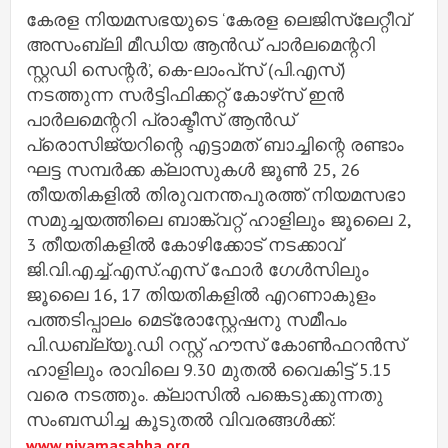
കേരള നിയമസഭയുടെ ‘കേരള ലെജിസ്ലേറ്റീവ്
അസംബ്ലി മീഡിയ ആൻഡ് പാർലമെന്ററി
സ്റ്റഡി സെന്റർ’, കെ-ലാംപ്‌സ് (പി.എസ്)
നടത്തുന്ന സർട്ടിഫിക്കറ്റ് കോഴ്‌സ് ഇൻ
പാർലമെന്ററി പ്രാക്ടീസ് ആൻഡ്
പ്രൊസിജ്യറിന്റെ എട്ടാമത് ബാച്ചിന്റെ രണ്ടാം
ഘട്ട സമ്പർക്ക ക്ലാസുകൾ ജൂൺ 25, 26
തീയതികളിൽ തിരുവനന്തപുരത്ത് നിയമസഭാ
സമുച്ചയത്തിലെ ബാങ്ക്വറ്റ് ഹാളിലും ജൂലൈ 2,
3 തീയതികളിൽ കോഴിക്കോട് നടക്കാവ്
ജി.വി.എച്ച്.എസ്.എസ് ഫോർ ഗേൾസിലും
ജൂലൈ 16, 17 തിയതികളിൽ എറണാകുളം
പത്തടിപ്പാലം മെട്രോസ്റ്റേഷനു സമീപം
പി.ഡബ്ല്യൂ.ഡി റസ്റ്റ് ഹൗസ് കോൺഫറൻസ്
ഹാളിലും രാവിലെ 9.30 മുതൽ വൈകിട്ട് 5.15
വരെ നടത്തും. ക്ലാസിൽ പങ്കെടുക്കുന്നതു
സംബന്ധിച്ച കൂടുതൽ വിവരങ്ങൾക്ക്:
www.niyamasabha.org.