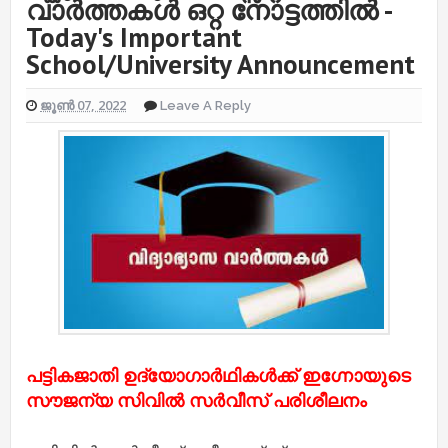
വാർത്തകൾ ഒറ്റ നോട്ടത്തിൽ -
Today's Important
School/University Announcement
ജൂൺ 07, 2022
Leave A Reply
പട്ടികജാതി ഉദ്യോഗാര്‍ഥികള്‍ക്ക് ഇഗ്നോയുടെ
സൗജന്യ സിവിൽ സർവീസ് പരിശീലനം