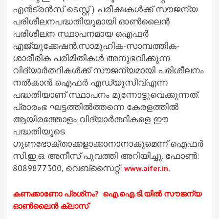
എന്‍ട്രന്‍സ് ടെസ്റ്റ് ) പരീക്ഷകള്‍ക്ക് സൗജന്യ
പരിശീലനപദ്ധതിയുമായി ഓണ്‍ലൈന്‍
പരിശീലന സ്ഥാപനമായ ഐഫര്‍
എജ്യുക്കേഷന്‍.സാമൂഹിക-സാമ്പത്തിക-
ശാരീരിക പരിമിതികള്‍ അനുഭവിക്കുന്ന
വിദ്യാര്‍ത്ഥികള്‍ക്ക് സൗജന്യമായി പരിശീലനം
നല്‍കാന്‍ ഐഫര്‍ എഡ്യുസീവ്എന്ന
പദ്ധതിയാണ് സ്ഥാപനം മുന്നോട്ടുവെക്കുന്നത്.
പ്രാരംഭ ഘട്ടത്തില്‍ത്തന്നെ കേരളത്തില്‍
ആയിരത്തോളം വിദ്യാര്‍ത്ഥികളെ ഈ
പദ്ധതിയുടെ
ഗുണഭോക്താക്കളാക്കാനാനാകുമെന്ന് ഐഫര്‍
സി.ഇ.ഒ. അനീസ് പൂവത്തി അറിയിച്ചു. ഫോണ്‍:
8089877300, വെബ്‌സൈറ്റ്:
www.aifer.in.
കണക്കാണോ പ്രശ്‌നം? ഐ.ഐ.ടി.യില്‍ സൗജന്യ
ഓണ്‍ലൈന്‍ ക്ലാസ്