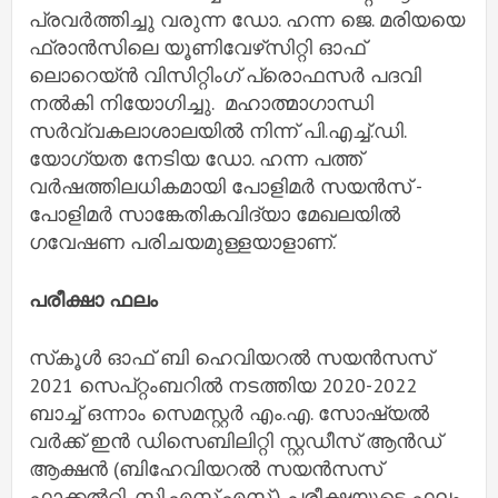
പ്രവർത്തിച്ചു വരുന്ന ഡോ. ഹന്ന ജെ. മരിയയെ
ഫ്രാൻസിലെ യൂണിവേഴ്‌സിറ്റി ഓഫ്
ലൊറെയ്ൻ വിസിറ്റിംഗ് പ്രൊഫസർ പദവി
നൽകി നിയോഗിച്ചു. മഹാത്മാഗാന്ധി
സർവ്വകലാശാലയിൽ നിന്ന് പി.എച്ച്.ഡി.
യോഗ്യത നേടിയ ഡോ. ഹന്ന പത്ത്
വർഷത്തിലധികമായി പോളിമർ സയൻസ് -
പോളിമർ സാങ്കേതികവിദ്യാ മേഖലയിൽ
ഗവേഷണ പരിചയമുള്ളയാളാണ്.
പരീക്ഷാ ഫലം
സ്‌കൂൾ ഓഫ് ബി ഹെവിയറൽ സയൻസസ്
2021 സെപ്റ്റംബറിൽ നടത്തിയ 2020-2022
ബാച്ച് ഒന്നാം സെമസ്റ്റർ എം.എ. സോഷ്യൽ
വർക്ക് ഇൻ ഡിസെബിലിറ്റി സ്റ്റഡീസ് ആൻഡ്
ആക്ഷൻ (ബിഹേവിയറൽ സയൻസസ്
ഫാക്കൽറ്റി, സി.എസ്.എസ്.) പരീക്ഷയുടെ ഫലം