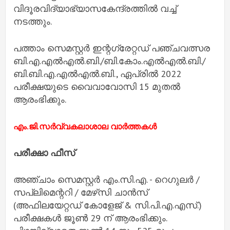
വിദൂരവിദ്യാഭ്യാസകേന്ദ്രത്തിൽ വച്ച്
നടത്തും.
പത്താം സെമസ്റ്റർ ഇന്റഗ്രേറ്റഡ് പഞ്ചവത്സര
ബി.എ.എൽഎൽ.ബി./ബി.കോം.എൽഎൽ.ബി./
ബി.ബി.എ.എൽഎൽ.ബി., ഏപ്രിൽ 2022
പരീക്ഷയുടെ വൈവാവോസി 15 മുതൽ
ആരംഭിക്കും.
എം.ജി.സർവ്വകലാശാല വാർത്തകൾ
പരീക്ഷാ ഫീസ്
അഞ്ചാം സെമസ്റ്റർ എം.സി.എ. - റെഗുലർ /
സപ്ലിമെന്ററി / മേഴ്‌സി ചാൻസ്
(അഫിലയേറ്റഡ് കോളേജ് & സി.പി.എ.എസ്.)
പരീക്ഷകൾ ജൂൺ 29 ന് ആരംഭിക്കും.