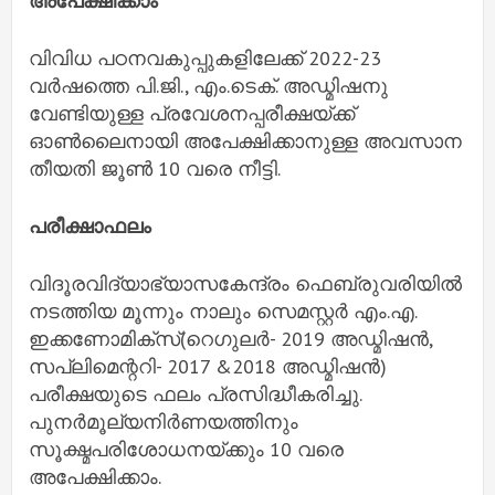
അപേക്ഷിക്കാം
വിവിധ പഠനവകുപ്പുകളിലേക്ക് 2022-23
വർഷത്തെ പി.ജി., എം.ടെക്. അഡ്മിഷനു
വേണ്ടിയുള്ള പ്രവേശനപ്പരീക്ഷയ്ക്ക്
ഓൺലൈനായി അപേക്ഷിക്കാനുള്ള അവസാന
തീയതി ജൂൺ 10 വരെ നീട്ടി.
പരീക്ഷാഫലം
വിദൂരവിദ്യാഭ്യാസകേന്ദ്രം ഫെബ്രുവരിയിൽ
നടത്തിയ മൂന്നും നാലും സെമസ്റ്റർ എം.എ.
ഇക്കണോമിക്‌സ്(റെഗുലർ- 2019 അഡ്മിഷൻ,
സപ്ലിമെന്ററി- 2017 &2018 അഡ്മിഷൻ)
പരീക്ഷയുടെ ഫലം പ്രസിദ്ധീകരിച്ചു.
പുനർമൂല്യനിർണയത്തിനും
സൂക്ഷ്മപരിശോധനയ്ക്കും 10 വരെ
അപേക്ഷിക്കാം.