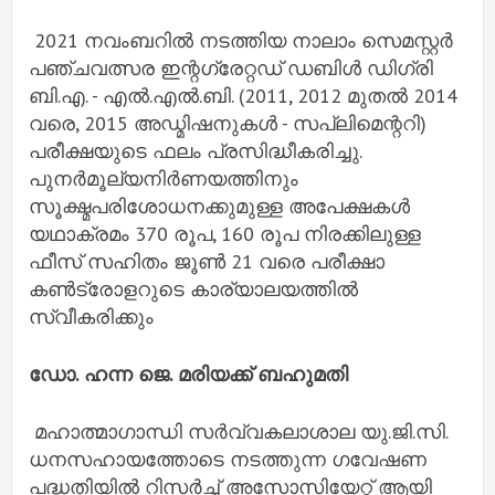
2021 നവംബറിൽ നടത്തിയ നാലാം സെമസ്റ്റർ
പഞ്ചവത്സര ഇന്റഗ്രേറ്റഡ് ഡബിൾ ഡിഗ്രി
ബി.എ. - എൽ.എൽ.ബി. (2011, 2012 മുതൽ 2014
വരെ, 2015 അഡ്മിഷനുകൾ - സപ്ലിമെന്ററി)
പരീക്ഷയുടെ ഫലം പ്രസിദ്ധീകരിച്ചു.
പുനർമൂല്യനിർണയത്തിനും
സൂക്ഷ്മപരിശോധനക്കുമുള്ള അപേക്ഷകൾ
യഥാക്രമം 370 രൂപ, 160 രൂപ നിരക്കിലുള്ള
ഫീസ് സഹിതം ജൂൺ 21 വരെ പരീക്ഷാ
കൺട്രോളറുടെ കാര്യാലയത്തിൽ
സ്വീകരിക്കും
ഡോ. ഹന്ന ജെ. മരിയക്ക് ബഹുമതി
മഹാത്മാഗാന്ധി സർവ്വകലാശാല യു.ജി.സി.
ധനസഹായത്തോടെ നടത്തുന്ന ഗവേഷണ
പദ്ധതിയിൽ റിസർച്ച് അസോസിയേറ്റ് ആയി