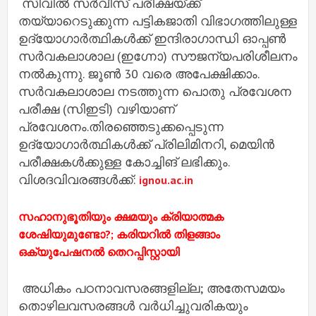
സിവിൽ സർവീസ് പരീക്ഷയ്ക്ക്
തയ്യാറെടുക്കുന്ന പട്ടികജാതി വിഭാഗത്തിലുള്ള
ഉദ്യോഗാര്‍ത്ഥികള്‍ക്ക് ഇന്ദിരാഗാന്ധി ഓപ്പൺ
സർവകലാശാല (ഇഗ്നോ) സൗജന്യപരിശീലനം
നൽകുന്നു. ജൂൺ 30 വരെ അപേക്ഷിക്കാം.
സര്‍വകലാശാല നടത്തുന്ന പൊതു പ്രവേശന
പരീക്ഷ (സിഇടി) വഴിയാണ്
പ്രവേശനം.തിരഞ്ഞെടുക്കപ്പെടുന്ന
ഉദ്യോഗാര്‍ത്ഥികള്‍ക്ക് പ്രിലിമിനറി, മെയിന്‍
പരീക്ഷകള്‍ക്കുള്ള കോച്ചിങ് ലഭിക്കും.
വിശദവിവരങ്ങൾക്ക്:
ignou.ac.in
സഹാനുഭൂതിയും ക്ഷമയും ക്രിയാത്മക
ശേഷിയുമുണ്ടോ?; കരിയറിൽ തിളങ്ങാം
ഒക്യുപേഷനൽ തെറപ്പിസ്റ്റായി
അധികം പഠനാവസരങ്ങളില്ല; അതേസമയം
തൊഴിലവസരങ്ങൾ വർധിച്ചുവരികയും