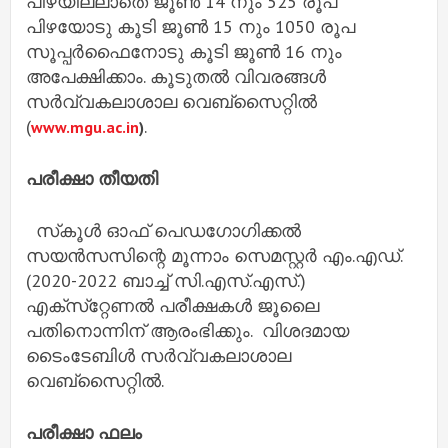
പിഴയില്ലാതെ ജൂൺ 14 നും 525 രൂപ
പിഴയോടു കൂടി ജൂൺ 15 നും 1050 രൂപ
സൂപ്പർഫൈനോടു കൂടി ജൂൺ 16 നും
അപേക്ഷിക്കാം. കൂടുതൽ വിവരങ്ങൾ
സർവ്വകലാശാല വെബ്‌സൈറ്റിൽ
(
.
www.mgu.ac.in
)
പരീക്ഷാ തീയതി
സ്‌കൂൾ ഓഫ് പെഡഗോഗിക്കൽ
സയൻസസിന്റെ മൂന്നാം സെമസ്റ്റർ എം.എഡ്.
(2020-2022 ബാച്ച് സി.എസ്.എസ്.)
എക്‌സ്‌റ്റേണൽ പരീക്ഷകൾ ജൂലൈ
പതിനൊന്നിന് ആരംഭിക്കും. വിശദമായ
ടൈംടേബിൾ സർവ്വകലാശാല
വെബ്‌സൈറ്റിൽ.
പരീക്ഷാ ഫലം