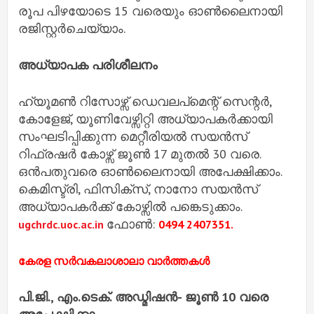
രൂപ പിഴയോടെ 15 വരെയും ഓൺലൈനായി
രജിസ്റ്റർചെയ്യാം.
അധ്യാപക പരിശീലനം
ഹ്യൂമൺ റിസോഴ്സ് ഡെവലപ്മെന്റ് സെന്റർ,
കോളേജ്, യൂണിവേഴ്സിറ്റി അധ്യാപകർക്കായി
സംഘടിപ്പിക്കുന്ന മെറ്റീരിയൽ സയൻസ്
റിഫ്രഷർ കോഴ്സ് ജൂൺ 17 മുതൽ 30 വരെ.
ഒൻപതുവരെ ഓൺലൈനായി അപേക്ഷിക്കാം.
കെമിസ്ട്രി, ഫിസിക്‌സ്‌, നാനോ സയൻസ്
അധ്യാപകർക്ക് കോഴ്സിൽ പങ്കെടുക്കാം.
ഫോൺ:
ugchrdc.uoc.ac.in
0494 2407351.
കേരള സര്‍വകലാശാലാ വാര്‍ത്തകള്‍
പി.ജി., എം.ടെക്. അഡ്മിഷൻ- ജൂൺ 10 വരെ