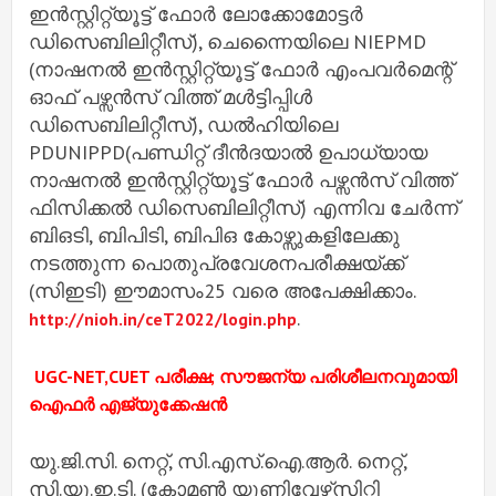
ഇൻസ്റ്റിറ്റ്യൂട്ട് ഫോർ ലോക്കോമോട്ടർ
ഡിസെബിലിറ്റീസ്), ചെന്നൈയിലെ NIEPMD
(നാഷനൽ ഇൻസ്റ്റിറ്റ്യൂട്ട് ഫോർ എംപവർമെന്റ്
ഓഫ് പഴ്സൻസ് വിത്ത് മൾട്ടിപ്പിൾ
ഡിസെബിലിറ്റീസ്), ഡൽഹിയിലെ
PDUNIPPD(പണ്ഡിറ്റ് ദീൻദയാൽ ഉപാധ്യായ
നാഷനൽ ഇൻസ്റ്റിറ്റ്യൂട്ട് ഫോർ പഴ്സൻസ് വിത്ത്
ഫിസിക്കൽ ഡിസെബിലിറ്റീസ്) എന്നിവ ചേർന്ന്
ബിഒടി, ബിപിടി, ബിപിഒ കോഴ്സുകളിലേക്കു
നടത്തുന്ന പൊതുപ്രവേശനപരീക്ഷയ്ക്ക്
(സിഇടി) ഈമാസം25 വരെ അപേക്ഷിക്കാം.
.
http://nioh.in/ceT2022/login.php
UGC-NET,CUET പരീക്ഷ; സൗജന്യ പരിശീലനവുമായി
ഐഫര്‍ എജ്യുക്കേഷന്‍
യു.ജി.സി. നെറ്റ്, സി.എസ്.ഐ.ആര്‍. നെറ്റ്,
സി.യു.ഇ.ടി. (കോമണ്‍ യൂണിവേഴ്‌സിറ്റി