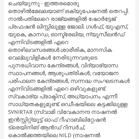
ചെയ്യുന്നു - ഇത്തരമൊരു
തൊഴിൽമേഖലയാണ് ഒക്യുപേഷനൽ തെറപ്പി.
നാൽപതിലേറെ രാജ്യങ്ങളിൽ ഷോർട്ടേജ്
പ്രഫഷൻ ലിസ്റ്റിലുള്ള ജോലി. ഗൾഫ്, യുഎസ്,
യുകെ, കാനഡ, ഓസ്ട്രേലിയ, ന്യൂസീലൻഡ്
എന്നിവിടങ്ങളിൽ ഏറെ
തൊഴിലവസരങ്ങൾ.ശാരീരിക, മാനസിക
വെല്ലുവിളികൾ നേരിടുന്നവരുടെ
പുനരധിവാസ കേന്ദ്രങ്ങൾ, വിദ്യാഭ്യാസ
സ്ഥാപനങ്ങൾ, ആശുപത്രികൾ, വയോജന
പരിപാലന കേന്ദ്രങ്ങൾ, സന്നദ്ധ സംഘടനകൾ
എന്നിവിടങ്ങളിൽ ഏറെ ഒഴിവുകളുണ്ട്.
സ്വകാര്യ പ്രാക്ടിസ്, അധ്യാപനം എന്നീ
സാധ്യതകളുമുണ്ട്. ഒഡീഷയിലെ കട്ടക്കിലുള്ള
SVNIRTAR (സ്വാമി വിവേകാനന്ദ നാഷനൽ
ഇൻസ്റ്റിറ്റ്യൂട്ട് ഓഫ് റീഹാബിലിറ്റേഷൻ
ട്രെയിനിങ് ആൻഡ് റിസർച്,
കൊൽക്കത്തയിലെ NILD (നാഷനൽ