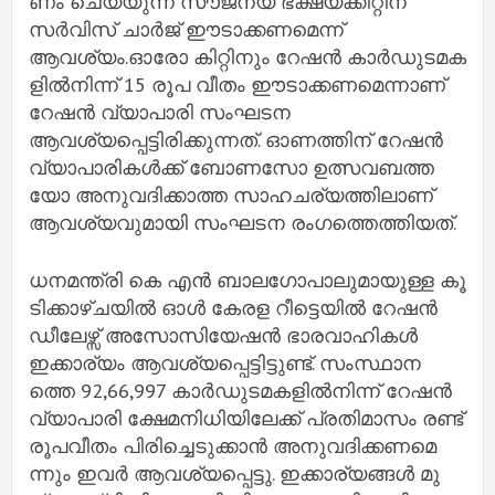
ണം ചെ​യ്യു​ന്ന സൗജന്യ ഭ​ക്ഷ്യ​ക്കി​റ്റിന്
സര്‍വിസ് ചാര്‍ജ് ഈ​ടാ​ക്ക​ണ​മെ​ന്ന്
ആവശ്യം.ഓ​രോ കി​റ്റി​നും റേ​ഷ​ന്‍ കാ​ര്‍​ഡു​ട​മ​ക​
ളി​ല്‍​നി​ന്ന് 15 രൂ​പ വീ​തം ഈ​ടാ​ക്ക​ണ​മെന്നാണ്
റേ​ഷ​ന്‍ വ്യാ​പാ​രി സം​ഘ​ട​ന
ആവശ്യപ്പെട്ടിരിക്കുന്നത്. ഓ​ണ​ത്തി​ന് റേ​ഷ​ന്‍
വ്യാ​പാ​രി​ക​ള്‍​ക്ക് ബോ​ണ​സോ ഉ​ത്സ​വ​ബ​ത്ത​
യോ അ​നു​വ​ദി​ക്കാ​ത്ത സാ​ഹ​ച​ര്യ​ത്തി​ലാ​ണ്
ആ​വ​ശ്യ​വു​മാ​യി സംഘടന രം​ഗത്തെത്തിയത്.
ധ​ന​മ​ന്ത്രി കെ എ​ന്‍ ബാ​ല​ഗോ​പാ​ലു​മാ​യു​ള്ള കൂ​
ടി​ക്കാ​ഴ്ച​യി​ല്‍ ഓ​ള്‍ കേ​ര​ള റീ​ട്ടെ​യി​ല്‍ റേ​ഷ​ന്‍
ഡീ​ലേ​ഴ്സ് അ​സോ​സി​യേ​ഷ​ന്‍ ഭാ​ര​വാ​ഹി​ക​ള്‍
ഇക്കാര്യം ആവശ്യപ്പെട്ടിട്ടുണ്ട്. സം​സ്ഥാ​ന​
ത്തെ 92,66,997 കാ​ര്‍​ഡു​ട​മ​ക​ളി​ല്‍​നി​ന്ന്​ റേ​ഷ​ന്‍
വ്യാ​പാ​രി ക്ഷേ​മ​നി​ധി​യി​ലേ​ക്ക് പ്ര​തി​മാ​സം ര​ണ്ട്
രൂ​പ​വീ​തം പി​രി​ച്ചെ​ടു​ക്കാ​ന്‍ അ​നു​വ​ദി​ക്ക​ണ​മെ​
ന്നും ഇവര്‍ ആവശ്യപ്പെട്ടു. ഇക്കാര്യങ്ങള്‍ മു​