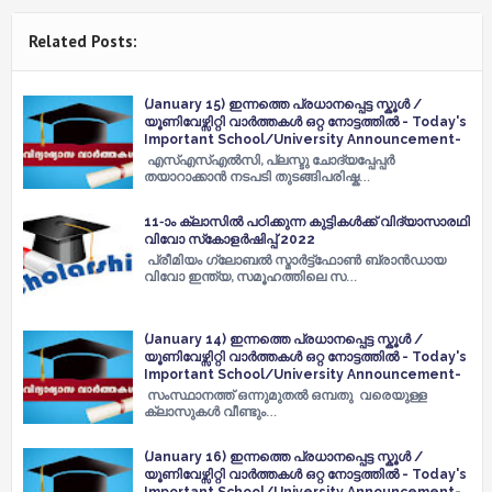
Related Posts:
(January 15) ഇന്നത്തെ പ്രധാനപ്പെട്ട സ്കൂൾ /
യൂണിവേഴ്സിറ്റി വാർത്തകൾ ഒറ്റ നോട്ടത്തിൽ - Today's
Important School/University Announcement-
എസ്എസ്എൽസി, പ്ലസ്ടു ചോദ്യപ്പേപ്പർ
തയാറാക്കാൻ നടപടി തുടങ്ങിപരിഷ്ക…
11-ാം ക്ലാസിൽ പഠിക്കുന്ന കുട്ടികൾക്ക് വിദ്യാസാരഥി
വിവോ സ്‌കോളർഷിപ്പ് 2022
പ്രീമിയം ഗ്ലോബൽ സ്മാർട്ട്‌ഫോൺ ബ്രാൻഡായ
വിവോ ഇന്ത്യ, സമൂഹത്തിലെ സ…
(January 14) ഇന്നത്തെ പ്രധാനപ്പെട്ട സ്കൂൾ /
യൂണിവേഴ്സിറ്റി വാർത്തകൾ ഒറ്റ നോട്ടത്തിൽ - Today's
Important School/University Announcement-
സംസ്ഥാനത്ത് ഒന്നുമുതല്‍ ഒമ്പതു വരെയുള്ള
ക്ലാസുകള്‍ വീണ്ടും…
(January 16) ഇന്നത്തെ പ്രധാനപ്പെട്ട സ്കൂൾ /
യൂണിവേഴ്സിറ്റി വാർത്തകൾ ഒറ്റ നോട്ടത്തിൽ - Today's
Important School/University Announcement-