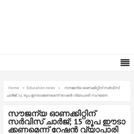
Home
Education news
സൗജന്യ ഓണക്കിറ്റിന് സര്‍വിസ്
ചാര്‍ജ്; 15 രൂപ ഈ​ടാ​ക്ക​ണ​മെ​ന്ന് റേ​ഷ​ന്‍ വ്യാ​പാ​രി സം​ഘ​ട​ന
സൗജന്യ ഓണക്കിറ്റിന്
സര്‍വിസ് ചാര്‍ജ്; 15 രൂപ ഈ​ടാ​
ക്ക​ണ​മെ​ന്ന് റേ​ഷ​ന്‍ വ്യാ​പാ​രി