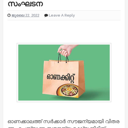
സം​ഘ​ട​ന
ജൂലൈ 22, 2022
Leave A Reply
ഓ​ണ​ക്കാ​ല​ത്ത് സ​ര്‍​ക്കാ​ര്‍ സൗ​ജ​ന്യ​മാ​യി വി​ത​ര​