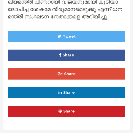
ഖ്യ​മ​ന്ത്രി പി​ണ​റാ​യി വി​ജ​യ​നു​മാ​യി കൂ​ടി​യാ​
ലോ​ചി​ച്ച ശേഷമേ തീ​രു​മാ​ന​മെ​ടു​ക്കൂ എന്ന് ധ​ന​
മ​ന്ത്രി സം​ഘ​ട​ന നേ​താ​ക്ക​ളെ അ​റി​യി​ച്ചു.
Tweet
Share
Share
Share
Share