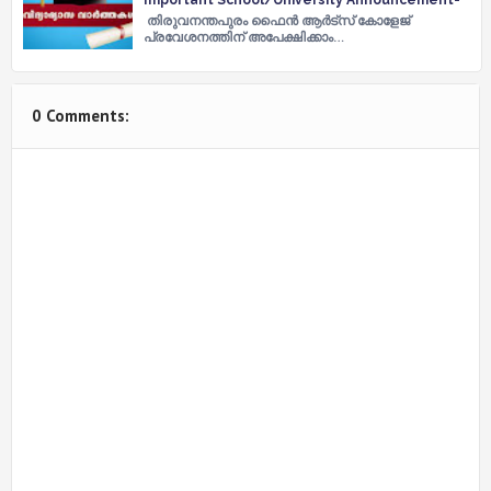
തിരുവനന്തപുരം ഫൈന്‍ ആര്‍ട്‌സ് കോളേജ്
പ്രവേശനത്തിന്‌ അപേക്ഷിക്കാം…
0 Comments: