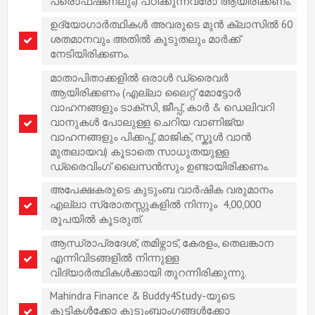
പ്രൊഫഷണലും) പഠിക്കുന്നവരോ ആയിരിക്കണം.
ഉദ്യോഗാർത്ഥികൾ അവരുടെ മുൻ ക്ലാസിൽ 60
ശതമാനവും അതിൽ കൂടുതലും മാർക്ക്
നേടിയിരിക്കണം.
മാതാപിതാക്കളിൽ ഒരാൾ ഡ്രൈവർ
ആയിരിക്കണം (എല്ലാ ലൈറ്റ് മോട്ടോർ
വാഹനങ്ങളും ടാക്സി, ജീപ്പ്, കാർ & ഡെലിവറി
വാനുകൾ പോലുള്ള ചെറിയ വാണിജ്യ
വാഹനങ്ങളും പിക്കപ്പ്, മാജിക്, സ്കൂൾ വാൻ
മുതലായവ) കൂടാതെ സാധുതയുള്ള
ഡ്രൈവിംഗ് ലൈസൻസും ഉണ്ടായിരിക്കണം.
അപേക്ഷകരുടെ കുടുംബ വാർഷിക വരുമാനം
എല്ലാ സ്രോതസ്സുകളിൽ നിന്നും 4,00,000
രൂപയിൽ കൂടരുത്.
ആന്ധ്രാപ്രദേശ്, തമിഴ്നാട്, കേരളം, തെലങ്കാന
എന്നിവിടങ്ങളിൽ നിന്നുള്ള
വിദ്യാർത്ഥികൾക്കായി തുറന്നിരിക്കുന്നു.
Mahindra Finance & Buddy4Study-യുടെ
കുട്ടികൾക്കോ കുടുംബാംഗങ്ങൾക്കോ