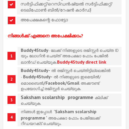
സർട്ടിഫിക്കറ്റ്/റെസിഡൻഷ്യൽ സർട്ടിഫിക്കറ്റ്/
ടെലിഫോൺ ബിൽ/റേഷൻ കാർഡ്)
അപേക്ഷകന്റെ ഫോട്ടോ
നിങ്ങൾക്ക് എങ്ങനെ അപേക്ഷിക്കാം?
Buddy4Study
- ലേക്ക് നിങ്ങളുടെ രജിസ്റ്റർ ചെയ്ത ID
യും ലോഗിൻ ചെയ്ത് ‘അപേക്ഷാ ഫോം പേജിൽ
Buddy4Study direct link
ലാൻഡ് ചെയ്യുക.
Buddy4Study-
ൽ രജിസ്റ്റർ ചെയ്തിട്ടില്ലെങ്കിൽ
Buddy4Study-
-
ൽ നിങ്ങളുടെ ഇമെയിൽ/
/Facebook/Gmail
മൊബൈൽ
അക്കൗണ്ട്
ഉപയോഗിച്ച് രജിസ്റ്റർ ചെയ്യുക.
Saksham scolarship programme
ക്ലിക്ക്
ചെയ്യുക.
'
Saksham scolarship
നിങ്ങൾ ഇപ്പോൾ
programme '
അപേക്ഷാ ഫോം പേജിലേക്ക്
റീഡയറക്‌ട് ചെയ്യും.