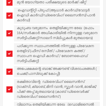
മുൻ യോഗ്യതാ പരീക്ഷയുടെ മാർക്ക് ഷീറ്റ്
ഐഡന്റിറ്റി പ്രൂഫ് (ആധാർ കാർഡ്/വോട്ടർ
ഐഡി കാർഡ്/ഡ്രൈവിംഗ് ലൈസൻസ്/പാൻ
കാർഡ്)
കുടുംബ വരുമാനം തെളിയിക്കുന്ന രേഖ (ഫോം
16A/സർക്കാർ അധികാരിയിൽ നിന്നുള്ള വരുമാന
സർട്ടിഫിക്കറ്റ്/സാലറി സ്ലിപ്പുകൾ മുതലായവ)
പഠിക്കുന്ന സ്ഥാപനത്തിൽ നിന്നുള്ള പ്രവേശന
തെളിവ് (ഫീസ് രസീത് / പ്രവേശന കത്ത് /
സ്ഥാപന ഐഡി കാർഡ് / ബോണഫൈഡ്
സർട്ടിഫിക്കറ്റ്)
അപേക്ഷകന്റെ ബാങ്ക് അക്കൗണ്ട് വിശദാംശങ്ങൾ (
ചെക്ക്/പാസ്ബുക്ക് കോപ്പി)
രക്ഷിതാവിന്റെ ഡ്രൈവിംഗ് ലൈസൻസ്
(ടാക്സി, ക്യാബ്, മിനി വാൻ, സ്കൂൾ വാൻ, മാജിക്/
പിക്ക്-അപ്പ് മുതലായവ) (കാബ് ഡ്രൈവർക്ക്
ഡ്രൈവിംഗ് ലൈസൻസ് )
വിലാസം തെളിയിക്കുന്ന രേഖ (ഡൊമിസൈൽ