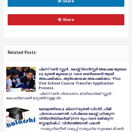
Share
Share
Related Posts:
പ്ലസ് വൺ സ്കൂൾ , കോഴ്സ് ട്രാൻസ്ഫർ അപേക്ഷ ജൂലൈ
29 മുതൽ ജൂലൈ 31 വരെ ഓൺലൈൻ ആയി
അപേക്ഷിക്കാം ,ആർക്കൊക്കെ അപേക്ഷിക്കാം -Plus
One School Course Transfer Application
Process
പ്ലസ് വൺ പ്രവേശനം നേടിയവർക്ക് സ്കൂൾ–
കോംബിനേഷൻ മാറ്റത്തിനുള്ള ട്ര…
കേരളത്തിലെ 9 ക്ലാസ് മുതൽ ഡിഗ്രി ,പിജി
,പ്രൊഫെഷണൽ ,ഡിപ്ലോമ കോഴ്സ് പഠിക്കുന്ന
വിദ്യാർത്ഥികൾക്ക് 3000 രൂപ വരെ ലഭിക്കുന്ന
സ്കോളർഷിപ് , വിദ്യാജ്യോതി പദ്ധതി
സാമൂഹ്യനീതി വകുപ്പ് സാമൂഹ്യ സുരക്ഷാ മിഷന്‍