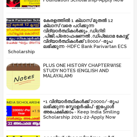
കേരളത്തിൽ 1 ക്ലാസ് മുതൽ 12
ക്ലാസ് വരെ പഠിക്കുന്ന
വിദ്യാർത്ഥികൾക്കും ,ഡിഗ്രി
,പിജി,പ്രൊഫഷണൽ ,ഡിപ്ലോമ കോഴ്സ്
വിദ്യാർത്ഥികൾക്ക് 18000/-രൂപ
ലഭിക്കുന്ന -HDFC Bank Parivartan ECS
Scholarship
PLUS ONE HISTORY CHAPTERWISE
STUDY NOTES (ENGLISH AND
MALAYALAM)
+1 വിദ്യാർത്ഥികൾക്ക് 20000/-രൂപ
ലഭിക്കുന്ന സ്കോളർഷിപ് -ഇപ്പോൾ
അപേക്ഷിക്കാം - Keep India Smiling
Scholarship 2021-22-Apply Now