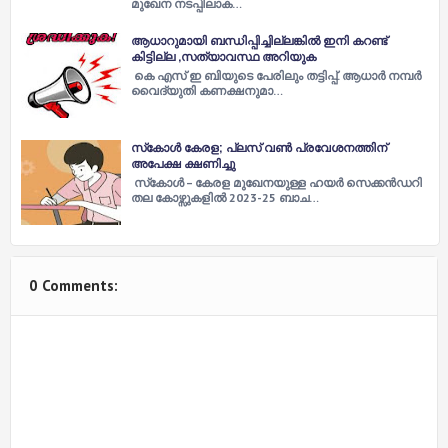
മുഖേന നടപ്പിലാക…
ആധാറുമായി ബന്ധിപ്പിച്ചില്ലങ്കിൽ ഇനി കറണ്ട്
കിട്ടില്ല ,സത്യാവസ്ഥ അറിയുക
കെ എസ് ഇ ബിയുടെ പേരിലും തട്ടിപ്പ്. ആധാർ നമ്പർ
വൈദ്യുതി കണക്ഷനുമാ…
സ്‌കോൾ കേരള; പ്ലസ് വൺ പ്രവേശനത്തിന്
അപേക്ഷ ക്ഷണിച്ചു
സ്‌കോൾ – കേരള മുഖേനയുള്ള ഹയർ സെക്കൻഡറി
തല കോഴ്സുകളിൽ 2023-25 ബാച…
0 Comments: