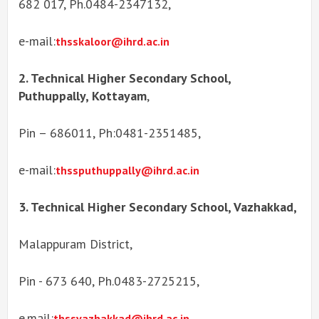
682 017, Ph.0484-2347132,
e-mail:
thsskaloor@ihrd.ac.in
2. Technical Higher Secondary School,
Puthuppally, Kottayam
,
Pin – 686011, Ph:0481-2351485,
e-mail:
thssputhuppally@ihrd.ac.in
3. Technical Higher Secondary School, Vazhakkad,
Malappuram District,
Pin - 673 640, Ph.0483-2725215,
e.mail:
thssvazhakkad@ihrd.ac.in