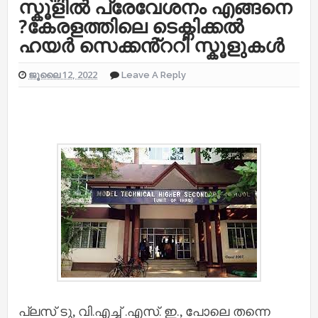
സ്കൂളിൽ പ്രേവേശനം എങ്ങനെ
?കേരളത്തിലെ ടെക്നിക്കൽ
ഹയർ സെക്കൻ്ററി സ്കൂളുകൾ
ജൂലൈ 12, 2022
Leave A Reply
പ്ലസ് ടു, വി.എച്ച് .എസ്. ഇ., പോലെ തന്നെ