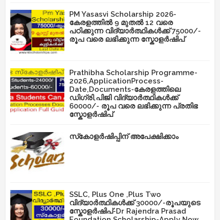
PM Yasasvi Scholarship 2026-
കേരളത്തിൽ 9 മുതൽ 12 വരെ
പഠിക്കുന്ന വിദ്യാർത്ഥികൾക്ക് 75000/-
രൂപ വരെ ലഭിക്കുന്ന സ്കോളർഷിപ്
Prathibha Scholarship Programme-
2026,ApplicationProcess-
Date,Documents-കേരളത്തിലെ
ഡിഗ്രി,പിജി വിദ്യാർത്ഥികൾക്ക്
60000/- രൂപ വരെ ലഭിക്കുന്ന പ്രതിഭ
സ്കോളർഷിപ്
സ്‌കോളർഷിപ്പിന് അപേക്ഷിക്കാം
SSLC, Plus One ,Plus Two
വിദ്യാർത്ഥികൾക്ക് 30000/-രൂപയുടെ
സ്കോളർഷിപ്-Dr Rajendra Prasad
Foundation Scholarship-Apply Now