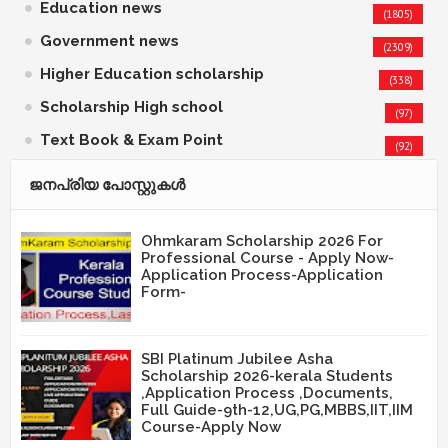
Education news
(1805)
Government news
(2309)
Higher Education scholarship
(338)
Scholarship High school
(97)
Text Book & Exam Point
(92)
ജനപ്രിയ പോസ്റ്റുകള്‍‌
Ohmkaram Scholarship 2026 For
Professional Course - Apply Now-
Application Process-Application
Form-
SBI Platinum Jubilee Asha
Scholarship 2026-kerala Students
,Application Process ,Documents,
Full Guide-9th-12,UG,PG,MBBS,IIT,IIM
Course-Apply Now