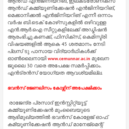
ആൻഡ് എൻജിനിയറിങ്, ഇലക്‌ട്രോണിക്‌സ്
ആൻഡ് കമ്മ്യൂണിക്കേഷൻ എൻജിനിയറിങ്,
മെക്കാനിക്കൽ എൻജിനിയറിങ് എന്നീ ഒന്നാം
വർഷ ബി.ടെക് കോഴ്‌സുകളിൽ ഒഴിവുള്ള
എൻ.ആർ.ഐ സീറ്റുകളിലേക്ക് അഡ്മിഷൻ
ആരംഭിച്ചു.കണക്ക്, ഫിസിക്‌സ്, കെമിസ്ട്രി
വിഷയങ്ങളിൽ ആകെ 45 ശതമാനം നേടി
പ്ലസ് ടു പാസായ വിദ്യാർഥികൾക്ക്
ഓൺലൈനായി
മുഖേന
www.cemunnar.ac.in
ജൂലൈ 30 വരെ അപേക്ഷ സമർപ്പിക്കാം.
എൻട്രൻസ് യോഗ്യത ആവശ്യമില്ല.
ഭവന്‍സ് ജേണലിസം കോഴ്സിന് അപേക്ഷിക്കാം
രാജേന്ദ്ര പ്രസാദ് ഇന്‍സ്റ്റിറ്റ്യൂട്ട്
കമ്മ്യൂണിക്കേഷന്‍ മുംബൈയുടെ
ആഭിമുഖ്യത്തില്‍ ഭവന്‍സ് കോളേജ് ഓഫ്
കമ്യൂണിക്കേഷന്‍ ആന്‍ഡ് മാനേജ്‌മെന്റ്