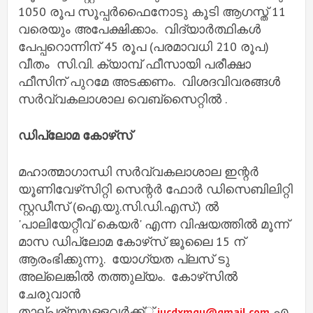
1050 രൂപ സൂപ്പർഫൈനോടു കൂടി ആഗസ്ത് 11
വരെയും അപേക്ഷിക്കാം. വിദ്യാർത്ഥികൾ
പേപ്പറൊന്നിന് 45 രൂപ (പരമാവധി 210 രൂപ)
വീതം സി.വി. ക്യാമ്പ് ഫീസായി പരീക്ഷാ
ഫീസിന് പുറമേ അടക്കണം. വിശദവിവരങ്ങൾ
സർവ്വകലാശാല വെബ്‌സൈറ്റിൽ .
ഡിപ്ലോമ കോഴ്‌സ്
മഹാത്മാഗാന്ധി സർവ്വകലാശാല ഇന്റർ
യൂണിവേഴ്‌സിറ്റി സെന്റർ ഫോർ ഡിസെബിലിറ്റി
സ്റ്റഡീസ് (ഐ.യു.സി.ഡി.എസ്.) ൽ
'പാലിയേറ്റീവ് കെയർ' എന്ന വിഷയത്തിൽ മൂന്ന്
മാസ ഡിപ്ലോമ കോഴ്‌സ് ജൂലൈ 15 ന്
ആരംഭിക്കുന്നു. യോഗ്യത പ്ലസ് ടു
അല്ലെങ്കിൽ തത്തുല്യം. കോഴ്‌സിൽ
ചേരുവാൻ
താല്പര്യമുള്ളവർക്ക്്
എ
iucdxmgu@gmail.com