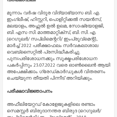
മൂന്നാം വർഷ വിദൂര വിദ്യാഭ്യാസ ബി. എ.
ഇംഗ്ലീഷ്, ഹിസ്റ്ററി, പൊളിറ്റിക്കൽ സയൻസ്,
മലയാളം, അഫ്സൽ ഉൽ ഉലമ, സോഷ്യോളജി,
ബി. എസ സി. മാത്തമാറ്റിക്സ്, ബി. സി. എ.
(റെഗുലർ/ സപ്ലിമെന്ററി/ ഇംപ്രൂവ്മെന്റ്),
മാർച്ച് 2022 പരീക്ഷാഫലം സർവകലാശാല
വെബ്സൈറ്റിൽ പ്രസിദ്ധീകരിച്ചു.
പുനഃപരിശോധനക്കും സൂക്ഷ്മപരിശോധന
പകർപ്പിനും 23.07.2022 വരെ ഓൺലൈൻ ആയി
അപേക്ഷിക്കാം. ഗ്രേഡ്കാർഡുകൾ വിതരണം
ചെയ്യുന്ന തീയതി പിന്നീട് അറിയിക്കും.
പരീക്ഷാവിജ്ഞാപനം
അഫീലിയേറ്റഡ് കോളേജുകളിലെ രണ്ടാം
സെമസ്റ്റർ ബിരുദാനന്തര ബിരുദ (റെഗുലർ/