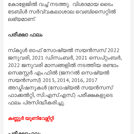
കോളേജിൽ വച്ച് നടത്തു. വിശദമായ ടൈം
ടേബിൾ സർവ്വകലാശാല വെബ്‌സൈറ്റിൽ
ലഭ്യമാണ്.
പരീക്ഷാ ഫലം
സ്‌കൂൾ ഓഫ് സോഷ്യൽ സയൻസസ് 2022
ജനുവരി, 2021 ഡിസംബർ, 2021 സെപ്റ്റംബർ,
2022 ജനുവരി മാസങ്ങളിൽ നടത്തിയ രണ്ടാം
സെമസ്റ്റർ എം.ഫിൽ (ജനറൽ സെഷ്യൽ
സയൻസസ്) 2013, 2014, 2016, 2017
അഡ്മിഷനുകൾ (സോഷ്യൽ സയൻസസ്
ഫാക്കൽറ്റി, സി.എസ്.എസ്.) പരീക്ഷകളുടെ
ഫലം പ്രസിദ്ധീകരിച്ചു.
കണ്ണൂർ യൂണിവേഴ്സിറ്റി
പരീക്ഷാഫലം