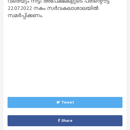
വരെയും നീട്ടി. അപേക്ഷകളുടെ പ്രിന്റൌട്ട്
22.07.2022 നകം സർവകലാശാലയിൽ
സമർപ്പിക്കണം.
Tweet
Share