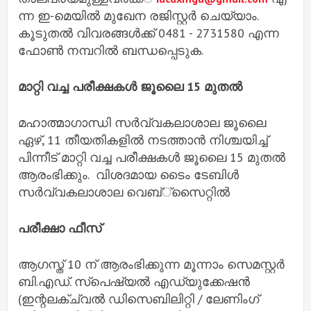
ന്ന ഇ-മെയിൽ മുഖേന രജിസ്റ്റർ ചെയ്യാം.
കൂടുതൽ വിവരങ്ങൾക്ക് 0481 - 2731580 എന്ന
ഫോൺ നമ്പറിൽ ബന്ധപ്പെടുക.
മാറ്റി വച്ച പരീക്ഷകൾ ജൂലൈ 15 മുതൽ
മഹാത്മാഗാന്ധി സർവ്വകലാശാല ജൂലൈ
ഏഴ്, 11 തീയതികളിൽ നടത്താൻ നിശ്ചയിച്ച്
പിന്നീട് മാറ്റി വച്ച പരീക്ഷകൾ ജൂലൈ 15 മുതൽ
ആരംഭിക്കും. വിശദമായ ടൈം ടേബിൾ
സർവ്വകലാശാല വെബ്്‌സൈറ്റിൽ
പരീക്ഷാ ഫീസ്
ആഗസ്ത് 10 ന് ആരംഭിക്കുന്ന മൂന്നാം സെമസ്റ്റർ
ബി.എഡ്. സ്‌പെഷ്യൽ എഡ്യുക്കേഷൻ
(ഇന്റലക്ച്വൽ ഡിസെബിലിറ്റി / ലേണിംഗ്