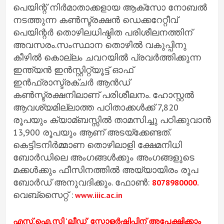
പെയിന്റ് നിര്‍മാതാക്കളായ ആക്‌സോ നോബല്‍
നടത്തുന്ന കണ്‍സ്ട്രക്ഷന്‍ ഡെക്കറേറ്റീവ്
പെയിന്റര്‍ തൊഴിലധിഷ്ഠിത പരിശീലനത്തിന്
അവസരം.സംസ്ഥാന തൊഴില്‍ വകുപ്പിനു
കീഴില്‍ കൊല്ലം ചവറയില്‍ പ്രവര്‍ത്തിക്കുന്ന
ഇന്ത്യന്‍ ഇന്‍സ്റ്റിറ്റ്യൂട്ട് ഓഫ്
ഇന്‍ഫ്രാസ്ട്രക്ചര്‍ ആന്‍ഡ്
കണ്‍സ്ട്രക്ഷനിലാണ് പരിശീലനം. ഹോസ്റ്റല്‍
ആവശ്യമില്ലാത്ത പഠിതാക്കള്‍ക്ക് 7,820
രൂപയും ക്യാമ്ബസ്സില്‍ താമസിച്ചു പഠിക്കുവാന്‍
13,900 രൂപയും ആണ് അടയ്ക്കേണ്ടത്.
കെട്ടിടനിര്‍മ്മാണ തൊഴിലാളി ക്ഷേമനിധി
ബോര്‍ഡിലെ അംഗങ്ങള്‍ക്കും അംഗങ്ങളുടെ
മക്കള്‍ക്കും ഫീസിനത്തില്‍ അയ്യായിരം രൂപ
ബോര്‍ഡ് അനുവദിക്കും. ഫോണ്‍:
8078980000.
വെബ്‌സൈറ്റ് :
www.iiic.ac.in
എസ്.ഐ.സി 'ലീഡ്' സ്കോളര്‍ഷിപ്പിന് അപേക്ഷിക്കാം