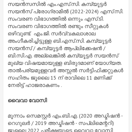
സയൻസസിൽ എം.എസ്.സി. കമ്പ്യൂട്ടർ
സയൻസ് പ്രോഗ്രാമിൽ (2022-2024) എസ്.സി.
സംവരണ വിഭാഗത്തിൽ ഒന്നും എസ്.ടി.
സംവരണ വിഭാഗത്തിൽ രണ്ടും സീറ്റുകൾ
ഒഴിവുണ്ട്. എം.ജി. സർവ്വകലാശാല
അംഗീകരിച്ചിട്ടുള്ള ബി.എസ്.സി. കമ്പ്യൂട്ടർ
സയൻസ് / കമ്പ്യൂട്ടർ ആപ്ലിക്കേഷൻ /
ബി.സി.എ. അല്ലെങ്കിൽ കമ്പ്യൂട്ടർ സയൻസ്
മുഖ്യ വിഷയമായുള്ള ബിരുദമാണ് യോഗ്യത.
താൽപര്യമുള്ളവർ അസ്സൽ സർട്ടിഫിക്കറ്റുകൾ
സഹിതം ജൂലൈ 15 ന് രാവിലെ 11 മണിക്ക്
നേരിട്ട് ഹാജരാകണം .
വൈവാ വോസി
മൂന്നാം സെമസ്റ്റർ എം.ബി.എ. (2020 അഡ്മിഷൻ -
റെഗുലർ / 2019 അഡ്മിഷൻ - സപ്ലിമെന്ററി)
ജൂലൈ 2022 പരീക്ഷയുടെ വൈവാ വോസി