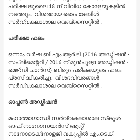
പരീക്ഷ ജൂലൈ 18 ന് വിവിധ കോളേജുകളിൽ
നടത്തും. വിശദമായ ടൈം ടേബിൾ
സർവ്വകലാശാല വെബ്‌സൈറ്റിൽ .
പരീക്ഷാ ഫലം
ഒന്നാം വർഷ ബി.എം.ആർ.ടി. (2016 അഡ്മിഷൻ -
സപ്ലിമെന്ററി / 2016 ന് മുൻപുള്ള അഡ്മിഷൻ -
മെഴ്‌സി ചാൻസ്) ബിരുദ പരീക്ഷയുടെ ഫലം
പ്രസിദ്ധീകരിച്ചു. വിശദവിവരങ്ങൾ
സർവ്വകലാശാല വെബ്‌സൈറ്റിൽ .
ഓപ്പൺ അഡ്മിഷൻ
മഹാത്മാഗാന്ധി സർവ്വകലാശാല സ്‌കൂൾ
ഓഫ് നാനോസയൻസ് ആന്റ്
നാനോടെക്‌നോളജി വകുപ്പിൽ എം.ടെക്.