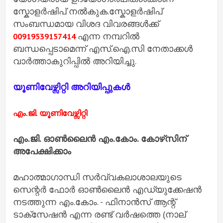
സ്കോളര്‍ഷിപ് നല്‍കുക.സ്കോളര്‍ഷിപ്
സംബന്ധമായ വിശദ വിവരങ്ങള്‍ക്ക്
എന്ന നമ്പറിൽ
00919539157414
ബന്ധപ്പെടാമെന്ന് എസ്.ഐ.സി നേതാക്കള്‍
വാര്‍ത്താകുറിപ്പില്‍ അറിയിച്ചു.
യൂണിവേഴ്സിറ്റി അറിയിപ്പുകൾ
എം.ജി. യൂണിവേഴ്സിറ്റി
എം.ജി. ഓൺലൈൻ എം.കോം. കോഴ്‌സിന്
അപേക്ഷിക്കാം
മഹാത്മാഗാന്ധി സർവ്വകലാശാലയുടെ
സെന്റർ ഫോർ ഓൺലൈൻ എഡ്യുക്കേഷൻ
നടത്തുന്ന എം.കോം. - ഫിനാൻസ് ആന്റ്
ടാക്സേഷൻ എന്ന രണ്ട് വർഷത്തെ (നാല്