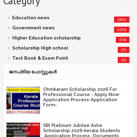
Category
Education news
(1805)
Government news
(2309)
Higher Education scholarship
(338)
Scholarship High school
(97)
Text Book & Exam Point
(92)
ജനപ്രിയ പോസ്റ്റുകള്‍‌
Ohmkaram Scholarship 2026 For
Professional Course - Apply Now-
Application Process-Application
Form-
SBI Platinum Jubilee Asha
Scholarship 2026-kerala Students
,Application Process ,Documents,