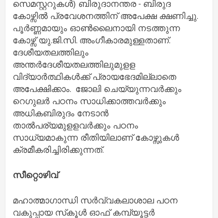
സെമസ്റ്ററുകൾ) ബിരുദാനന്തര - ബിരുദ
കോഴ്സിൽ പ്രവേശനത്തിന് അപേക്ഷ ക്ഷണിച്ചു.
പൂർണ്ണമായും ഓൺലൈനായി നടത്തുന്ന
കോഴ്സ് യു.ജി.സി. അംഗീകാരമുള്ളതാണ്.
ദേശീയതലത്തിലും
അന്തർദേശീയതലത്തിലുമുളള
വിദ്യാർത്ഥികൾക്ക് പ്രായഭേദമില്ലാതെ
അപേക്ഷിക്കാം. ജോലി ചെയ്യുന്നവർക്കും
റെഗുലർ പഠനം സാധിക്കാത്തവർക്കും
അധികബിരുദം നേടാൻ
താൽപര്യമുളളവർക്കും പഠനം
സാധ്യമാകുന്ന രീതിയിലാണ് കോഴ്സുകൾ
ക്രമീകരിച്ചിരിക്കുന്നത്.
സീറ്റൊഴിവ്
മഹാത്മാഗാന്ധി സർവ്വകലാശാല പഠന
വകുപ്പായ സ്‌കൂൾ ഓഫ് കമ്പ്യൂട്ടർ