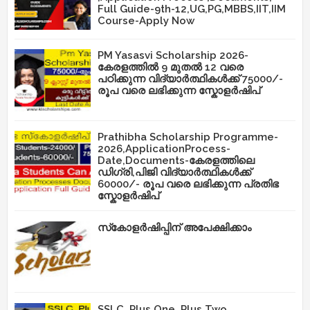
Full Guide-9th-12,UG,PG,MBBS,IIT,IIM
Course-Apply Now
PM Yasasvi Scholarship 2026-
കേരളത്തിൽ 9 മുതൽ 12 വരെ
പഠിക്കുന്ന വിദ്യാർത്ഥികൾക്ക് 75000/-
രൂപ വരെ ലഭിക്കുന്ന സ്കോളർഷിപ്
Prathibha Scholarship Programme-
2026,ApplicationProcess-
Date,Documents-കേരളത്തിലെ
ഡിഗ്രി,പിജി വിദ്യാർത്ഥികൾക്ക്
60000/- രൂപ വരെ ലഭിക്കുന്ന പ്രതിഭ
സ്കോളർഷിപ്
സ്‌കോളർഷിപ്പിന് അപേക്ഷിക്കാം
SSLC, Plus One ,Plus Two