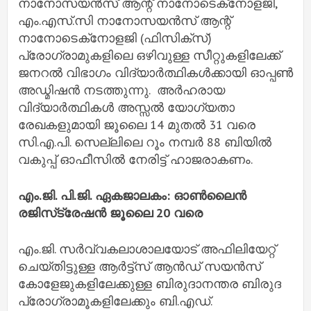
നാനോസയൻസ് ആന്റ് നാനോടെക്‌നോളജി,
എം.എസ്.സി നാനോസയൻസ് ആന്റ്
നാനോടെക്‌നോളജി (ഫിസിക്‌സ്)
പ്രോഗ്രാമുകളിലെ ഒഴിവുള്ള സീറ്റുകളിലേക്ക്
ജനറൽ വിഭാഗം വിദ്യാർത്ഥികൾക്കായി ഓപ്പൺ
അഡ്മിഷൻ നടത്തുന്നു. അർഹരായ
വിദ്യാർത്ഥികൾ അസ്സൽ യോഗ്യതാ
രേഖകളുമായി ജൂലൈ 14 മുതൽ 31 വരെ
സി.എ.പി. സെല്ലിലെ റൂം നമ്പർ 88 ബിയിൽ
വകുപ്പ് ഓഫീസിൽ നേരിട്ട് ഹാജരാകണം.
എം.ജി. പി.ജി. ഏകജാലകം: ഓൺലൈൻ
രജിസ്‌ട്രേഷൻ ജൂലൈ 20 വരെ
എം.ജി. സർവ്വകലാശാലയോട് അഫിലിയേറ്റ്
ചെയ്തിട്ടുള്ള ആർട്ട്‌സ് ആൻഡ് സയൻസ്
കോളേജുകളിലേക്കുള്ള ബിരുദാനന്തര ബിരുദ
പ്രോഗ്രാമൂകളിലേക്കും ബി.എഡ്.