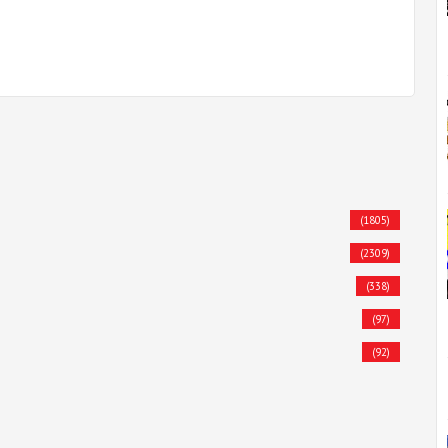
(1805)
(2309)
(338)
(97)
(92)