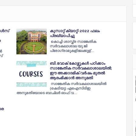
്‍സ്
കുസാറ്റ് ക്യാറ്റ്-2022 ഫലം
പ്രഖ്യാപിച്ചു
ശ
കൊച്ചി ശാസ്ത്ര സാങ്കേതിക
സര്‍വകലാശാല യു.ജി
പ്രോഗ്രാമുകളിലേക്കുള്…
‍
സ്
ബി.വോക് കോഴ്സുകൾ പഠിക്കാം
സാങ്കേതിക സർവകലാശാലയിൽ;
ഈ അക്കാദമിക് വർഷം മുതൽ
ആരംഭിക്കാൻ അനുമതി
സാങ്കേതിക സർവകലാശാലയിൽ
(കെടിയു) എഐസിടിഇ
അനുമതിയോടെ ബാച്‍ലർ ഓഫ് വ…
രെ