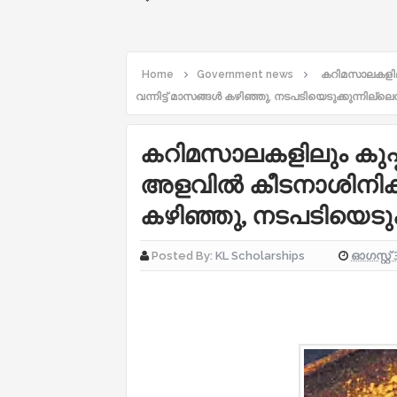
Home
Government news
കറിമസാല‍കളിലും
വന്നിട്ട് മാസങ്ങള്‍ കഴിഞ്ഞു, നടപടിയെടുക്കുന്നില്ലെ
കറിമസാല‍കളിലും കുപ്പ
അളവില്‍ കീടനാശിനികള്‍; 
കഴിഞ്ഞു, നടപടിയെടുക്
ഓഗസ്റ്റ് 
Posted By:
KL Scholarships