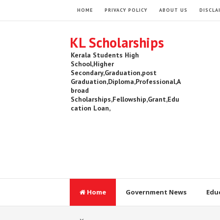
HOME
PRIVACY POLICY
ABOUT US
DISCLA
KL Scholarships
Kerala Students High
School,Higher
Secondary,Graduation,post
Graduation,Diploma,Professional,A
broad
Scholarships,Fellowship,Grant,Edu
cation Loan,
Home
Government News
Edu