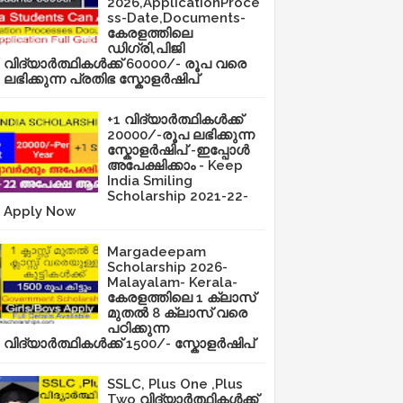
2026,ApplicationProce
ss-Date,Documents-
കേരളത്തിലെ
ഡിഗ്രി,പിജി
വിദ്യാർത്ഥികൾക്ക് 60000/- രൂപ വരെ
ലഭിക്കുന്ന പ്രതിഭ സ്കോളർഷിപ്
+1 വിദ്യാർത്ഥികൾക്ക്
20000/-രൂപ ലഭിക്കുന്ന
സ്കോളർഷിപ് -ഇപ്പോൾ
അപേക്ഷിക്കാം - Keep
India Smiling
Scholarship 2021-22-
Apply Now
Margadeepam
Scholarship 2026-
Malayalam- Kerala-
കേരളത്തിലെ 1 ക്ലാസ്
മുതൽ 8 ക്ലാസ് വരെ
പഠിക്കുന്ന
വിദ്യാർത്ഥികൾക്ക് 1500/- സ്കോളർഷിപ്
SSLC, Plus One ,Plus
Two വിദ്യാർത്ഥികൾക്ക്