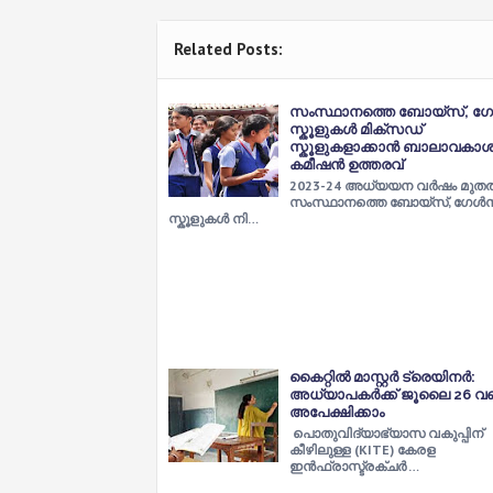
Related Posts:
സംസ്ഥാനത്തെ ബോയ്സ്, ഗേള
സ്കൂളുകള്‍ മിക്സഡ്
സ്കൂളുകളാക്കാന്‍ ബാലാവകാ
കമീഷന്‍ ഉത്തരവ്
2023-24 അധ്യയന വര്‍ഷം മുതല്
സംസ്ഥാനത്തെ ബോയ്സ്, ഗേള്‍
സ്കൂളുകള്‍ നി…
കൈറ്റിൽ മാസ്റ്റർ ട്രെയിനർ:
അധ്യാപകർക്ക് ജൂലൈ 26 വ
അപേക്ഷിക്കാം
പൊതുവിദ്യാഭ്യാസ വകുപ്പിന്
കീഴിലുള്ള (KITE) കേരള
ഇൻഫ്രാസ്ട്രക്ചർ …