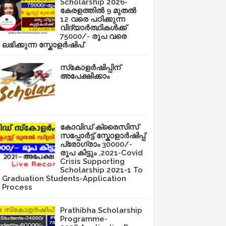
Scholarship 2026-
കേരളത്തിൽ 9 മുതൽ
12 വരെ പഠിക്കുന്ന
വിദ്യാർത്ഥികൾക്ക്
75000/- രൂപ വരെ
ലഭിക്കുന്ന സ്കോളർഷിപ്
സ്‌കോളർഷിപ്പിന്
അപേക്ഷിക്കാം
കോവിഡ് ക്രൈസിസ്
സപ്പോർട്ട് സ്കോളാർഷിപ്പ്
പ്രോഗ്രാം 30000/-
രൂപ കിട്ടും ,2021-Covid
Crisis Supporting
Scholarship 2021-1 To
Graduation Students-Application
Process
Prathibha Scholarship
Programme-