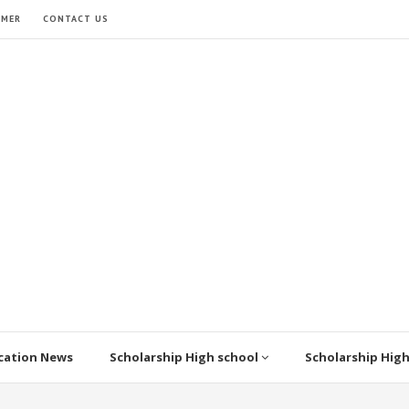
IMER
CONTACT US
cation News
Scholarship High school
Scholarship Hig