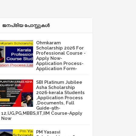
ജനപ്രിയ പോസ്റ്റുകള്‍‌
Ohmkaram
Scholarship 2026 For
Professional Course -
Apply Now-
Application Process-
Application Form-
SBI Platinum Jubilee
Asha Scholarship
2026-kerala Students
,Application Process
,Documents, Full
Guide-9th-
12,UG,PG,MBBS,IIT,IIM Course-Apply
Now
PM Yasasvi