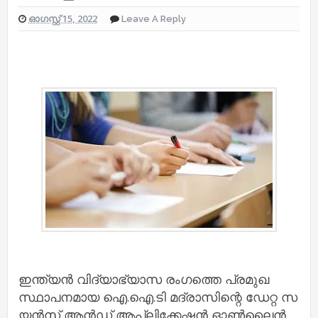
ഓഗസ്റ്റ് 15, 2022
Leave A Reply
ഇ​ന്ത്യ​ന്‍ വി​ദ്യാ​ഭ്യാ​സ രം​ഗ​ത്തെ പ്ര​മു​ഖ
സ്ഥാ​പ​ന​മാ​യ ഐ.​ഐ.​ടി മ​ദ്രാ​സി​​ന്റെ ഡേ​റ്റ സ​
യ​ന്‍​സ് ആ​ന്‍​ഡ് ആ​പ്ലി​ക്കേ​ഷ​ന്‍ ഓ​ണ്‍​ലൈ​ന്‍