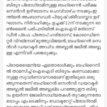
ബി​രു​ദ പ്രോ​ഗ്രാ​മി​നു​ള്ള ബ​ഹ്‌​റൈ​ന്‍ പ​രീ​ക്ഷ
സെ​ന്‍റ​ര്‍ ഉ​ദ്‌​ഘാ​ട​നം ചൊ​വ്വാ​ഴ്ച ന​ട​ക്കും.ഇ​
ന്ത്യ​ന്‍ അം​ബാ​സ​ഡ​ര്‍ പി​യൂ​ഷ് ശ്രീ​വാ​സ്ത​വ ഉ​ദ്​​
ഘാ​ട​നം നി​ര്‍​വ​ഹി​ക്കും. ഉ​ച്ച​ക്ക്​ 12ന്​ ​ന​ട​ക്കു​ന്ന ഓ​
ണ്‍​ലൈ​ന്‍ പ​രി​പാ​ടി​യി​ല്‍ ഐ.​ഐ.​ടി മ​ദ്രാ​സ്
ഡീ​ന്‍ പ്ര​ഫ. പ്ര​താ​പ് ഹ​രി​ദോ​സ്, കോ​ഓ​ഡി​നേ​
റ്റ​ര്‍ വി​ഘ്‌​നേ​ശ് മു​ത്തു​വി​ജ​യ​ന്‍, ബ​ഹ്‌​റൈ​ന്‍ സെ​
ന്‍റ​ര്‍ ഡ​യ​റ​ക്ട​ര്‍ അ​ഡ്വ. അ​ബ്ദു​ല്‍ ജ​ലീ​ല്‍ അ​ബ്ദു​
ള്ള എ​ന്നി​വ​ര്‍ പ​ങ്കെ​ടു​ക്കും.
പ്രാ​യ​ഭേ​ദ​മ​ന്യേ ഏ​തൊ​രാ​ള്‍​ക്കും ബ​ഹ്​​റൈ​നി​
ല്‍ താ​മ​സി​ച്ച്‌​ ഐ.​ഐ.​ടി ബി​രു​ദം ക​ര​സ്ഥ​മാ​ക്കാ​
നു​ള്ള സു​വ​ര്‍​ണാ​വ​സ​ര​മാ​ണ് ഇ​തി​ലൂ​ടെ ഒ​രു​
ങ്ങു​ന്ന​തെ​ന്ന് ബ​ഹ്‌​റൈ​ന്‍ സെ​ന്‍റ​ര്‍ ഡ​യ​റ​ക്ട​ര്‍
അ​ബ്ദു​ല്‍ ജ​ലീ​ല്‍ അ​ബ്ദു​ല്ല പ​റ​ഞ്ഞു.ഈ ​ബി​രു​
ദം ഉ​യ​ര്‍​ന്ന ജോ​ലി​സാ​ധ്യ​ത​ക​ള്‍ തു​റ​ക്കു​ന്ന​തോ​
ടൊ​പ്പം എം.​ടെ​ക്കി​നും ഡോ​ക്ട​റേ​റ്റ് പ്രോ​ഗ്രാ​മി​
ലേ​ക്കു​മു​ള്ള അ​ഡ്മി​ഷ​ന് യോ​ഗ്യ​ത​യാ​യി പ​രി​ഗ​