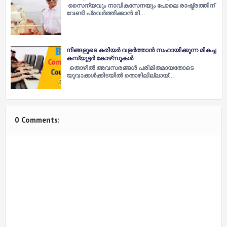
സൈന്യവും നാവികസേനയും പോലെ രാഷ്ട്രത്തിന്
വേണ്ടി പ്രവർത്തിക്കാൻ മി…
നിങ്ങളുടെ കരിയർ വളർത്താൻ സഹായിക്കുന്ന മികച്ച
കമ്പ്യൂട്ടർ കോഴ്‌സുകൾ
തൊഴിൽ അവസരങ്ങൾ പരിമിതമായതോടെ
യുവാക്കൾക്കിടയിൽ തൊഴിലില്ലായ്…
0 Comments: