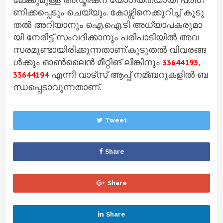
ണി​ക്ക​പ്പെ​ടും ചെ​യ്യും. കോ​ഴ്സി​നെ​ക്കു​റി​ച്ച്‌​ കൂ​ടു​
ത​ല്‍ അ​റി​യാ​നും ഐ.​ഐ.​ടി അ​ധ്യാ​പ​ക​രു​മാ​
യി നേ​രി​ട്ട് സം​വ​ദി​ക്കാ​നും പ​രി​പാ​ടി​യി​ല്‍ അ​വ​
സ​ര​മു​ണ്ടാ​യി​രി​ക്കു​ന്ന​താ​ണ്.കൂ​ടു​ത​ല്‍ വി​വ​ര​ങ്ങ​
ള്‍​ക്കും ഓ​ണ്‍​ലൈ​ന്‍ മീ​റ്റി​ങ്​ ലി​ങ്കി​നും
33644193,
എ​ന്നീ വാ​ട്സ് ആ​പ്പ് ന​മ്ബ​റു​ക​ളി​ല്‍ ബ​
33644194
ന്ധ​പ്പെ​ടാ​വു​ന്ന​താ​ണ്.
Tweet
Share
Share
Share