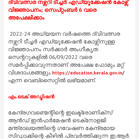
ദ്വിവത്സര നഴ്സറി ടീച്ചർ എഡ്യൂക്കേഷൻ കോഴ്സ്
വിജ്ഞാപനം; സെപ്റ്റംബർ 6 വരെ
അപേക്ഷിക്കാം
2022-24 അധ്യയന വർഷത്തെ ദ്വിവത്സര
നഴ്സറി ടീച്ചർ എഡ്യൂക്കേഷൻ കോഴ്സിനുള്ള
വിജ്ഞാപനം സർക്കാർ അം​ഗീകൃത
സെന്ററുകളിൽ 06/09/2022 വരെ
സമർപ്പിക്കാവുന്നതാണ്. അപേക്ഷ ഫോമും മറ്റ്
വിശദാംശങ്ങളും
/
https://education.kerala.gov.in
എന്ന വെബ്സൈറ്റിൽ‌ ലഭ്യമാണ്.
എം.ടെക് അഡ്മിഷൻ
കേന്ദ്രഗവണ്മെന്റിന്റെ ഇലക്ട്രോണിക്‌സ്
ആൻഡ് ഇൻഫർമേഷൻ ടെക്‌നോളജി
മന്ത്രാലയത്തിന്റെ ഗവേഷണ കേന്ദ്രമായ
സിഡാക്കിന്റെ കീഴിൽ പ്രവർത്തിക്കുന്ന ഇ.ആർ.