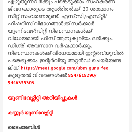
എഴുതുന്നവർക്കും പങ്കെടുക്കാം. സഹകരണ
ജീവനക്കാരുടെ ആശ്രിതർക്ക് 20 ശതമാനം
സീറ്റ് സംവരണമുണ്ട്. എസ്.സി./എസ്.റ്റി/
ഫിഷറീസ് വിഭാഗങ്ങൾക്ക് സർക്കാർ
യൂണിവേഴ്‌സിറ്റി നിബന്ധനകൾക്ക്
വിധേയമായി ഫീസ് ആനുകൂല്യം ലഭിക്കും.
ഡിഗ്രി അവസാന വർഷക്കാർക്കും
നിബന്ധനകൾക്ക് വിധേയമായി ഇന്റർവ്യൂവിൽ
പങ്കെടുക്കാം. ഇന്റർവ്യൂ അറ്റൻഡ് ചെയ്യേണ്ട
ലിങ്ക്:
https://meet.google.com/ubm-gunu-feo.
കൂടുതൽ വിവരങ്ങൾക്ക്:
8547618290/
9446335303.
യൂണിവേഴ്സിറ്റി അറിയിപ്പുകൾ
കണ്ണൂർ യൂണിവേഴ്സിറ്റി
ടൈംടേബിൾ