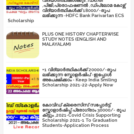
വിദ്യാർത്ഥികൾക്കും ,ഡിഗ്രി
,പിജി,പ്രൊഫഷണൽ ,ഡിപ്ലോമ കോഴ്സ്
വിദ്യാർത്ഥികൾക്ക് 18000/-രൂപ
ലഭിക്കുന്ന -HDFC Bank Parivartan ECS
Scholarship
PLUS ONE HISTORY CHAPTERWISE
STUDY NOTES (ENGLISH AND
MALAYALAM)
+1 വിദ്യാർത്ഥികൾക്ക് 20000/-രൂപ
ലഭിക്കുന്ന സ്കോളർഷിപ് -ഇപ്പോൾ
അപേക്ഷിക്കാം - Keep India Smiling
Scholarship 2021-22-Apply Now
കോവിഡ് ക്രൈസിസ് സപ്പോർട്ട്
സ്കോളാർഷിപ്പ് പ്രോഗ്രാം 30000/- രൂപ
കിട്ടും ,2021-Covid Crisis Supporting
Scholarship 2021-1 To Graduation
Students-Application Process