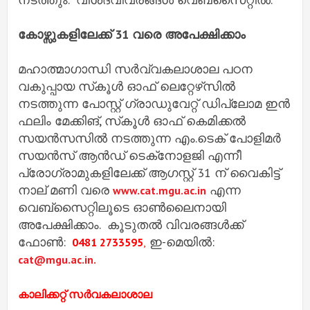
കോഴ്സുകളിലേക്ക് 31 വരെ അപേക്ഷിക്കാം
മഹാത്മാഗാന്ധി സർവ്വകലാശാല പഠന
വകുപ്പായ സ്‌കൂൾ ഓഫ് ലെറ്റേഴ്‌സിൽ
നടത്തുന്ന പോസ്റ്റ് ഗ്രാഡുവേറ്റ് ഡിപ്ലോമ ഇൻ
ഫലിം മേക്കിങ്, സ്‌കൂൾ ഓഫ് കെമിക്കൽ
സയൻസസിൽ നടത്തുന്ന എം.ടെക് പോളിമർ
സയൻസ് ആൻഡ് ടെക്‌നോളജി എന്നീ
പ്രോഗ്രാമുകളിലേക്ക് ആഗസ്റ്റ് 31 ന് വൈകിട്ട്
നാല് മണി വരെ
എന്ന
www.cat.mgu.ac.in
വെബ്‌സൈറ്റിലൂടെ ഓൺലൈനായി
അപേക്ഷിക്കാം. കൂടുതൽ വിവരങ്ങൾക്ക്
ഫോൺ:
ഇ-മെയിൽ:
0481 2733595
,
cat@mgu.ac.in.
കാലിക്കറ്റ് സർവകലാശാല