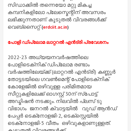
സിഡാക്കിൽ തന്നെയോ മറ്റു മികച്ച
കമ്പനികളിലോ പ്ലേസ്മെന്റിന് അവസരം
ലഭിക്കുന്നതാണ്. കൂടുതൽ വിവരങ്ങൾക്ക്
വെബ്‌സൈറ്റ്
(
erdciit.ac.in
)
പോളി ഡിപ്ലോമ ലാറ്ററൽ എൻട്രി പ്രവേശനം
2022-23 അധ്യയനവർഷത്തിലെ
പോളിടെക്‌നിക് ഡിപ്ലോമ രണ്ടാം
വർഷത്തിലേയ്ക്ക് (ലാറ്ററൽ എൻട്രി) കണ്ണൂർ
തോട്ടടയിലെ ഗവൺമെന്റ് പോളിടെക്‌നിക്
കോളേജിൽ ഒഴിവുള്ള പരിമിതമായ
സീറ്റുകളിലേക്ക് ഓഗസ്റ്റ് 30ന് സ്‌പോട്ട്
അഡ്മിഷൻ നടക്കും. നിലവിൽ പ്ലസ് ടു
വിഭാഗം ജനറൽ ക്വാട്ടയിൽ വുഡ് ആൻഡ്
പേപ്പർ ടെക്‌നോളജി-2, ടെക്‌സ്റ്റെയിൽ
ടെക്‌നോളജി-5 വീതം ഒഴിവുകളാണുള്ളത്.
കൂടുതൽ വിവരങ്ങൾക്ക്