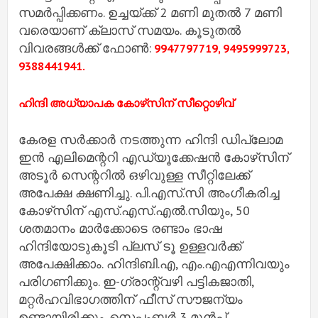
സമർപ്പിക്കണം. ഉച്ചയ്ക്ക് 2 മണി മുതൽ 7 മണി
വരെയാണ് ക്ലാസ് സമയം. കൂടുതൽ
വിവരങ്ങൾക്ക് ഫോൺ:
9947797719, 9495999723,
9388441941.
ഹിന്ദി അധ്യാപക കോഴ്‌സിന് സീറ്റൊഴിവ്
കേരള സർക്കാർ നടത്തുന്ന ഹിന്ദി ഡിപ്ലോമ
ഇൻ എലിമെന്ററി എഡ്യൂക്കേഷൻ കോഴ്‌സിന്
അടൂർ സെന്ററിൽ ഒഴിവുള്ള സീറ്റിലേക്ക്
അപേക്ഷ ക്ഷണിച്ചു. പി.എസ്.സി അംഗീകരിച്ച
കോഴ്‌സിന് എസ്.എസ്.എൽ.സിയും, 50
ശതമാനം മാർക്കോടെ രണ്ടാം ഭാഷ
ഹിന്ദിയോടുകൂടി പ്ലസ് ടൂ ഉള്ളവർക്ക്
അപേക്ഷിക്കാം. ഹിന്ദിബി.എ, എം.എഎന്നിവയും
പരിഗണിക്കും. ഇ-ഗ്രാന്റ്‌വഴി പട്ടികജാതി,
മറ്റർഹവിഭാഗത്തിന് ഫീസ് സൗജന്യം
ഉണ്ടായിരിക്കും. സെപ്തംബർ 3 മുൻപ്