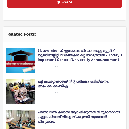
Share
Related Posts:
( November 4) ഇന്നത്തെ പ്രധാനപ്പെട്ട സ്കൂൾ /
യൂണിവേഴ്സിറ്റി വാർത്തകൾ ഒറ്റ നോട്ടത്തിൽ - Today's
Important School/University Announcement-
…
പട്ടികവര്‍ഗ്ഗക്കാര്‍ക്ക് നീറ്റ് പരീക്ഷാ പരിശീലനം;
അപേക്ഷ ക്ഷണിച്ചു
…
പ്ലസ് വൺ ക്ലാസ് ആരംഭിക്കുന്നത് തീരുമാനമായി
,എട്ടാം ക്ലാസ് തിങ്കളാഴ്ച മുതൽ തുടങ്ങാന്‍
തീരുമാനം,
…