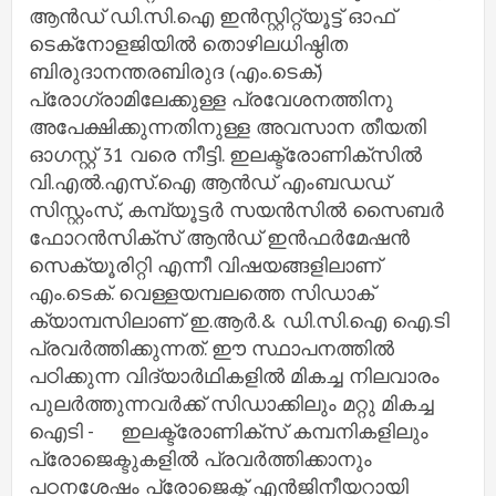
ആൻഡ് ഡി.സി.ഐ ഇൻസ്റ്റിറ്റ്യൂട്ട് ഓഫ്
ടെക്‌നോളജിയിൽ തൊഴിലധിഷ്ഠിത
ബിരുദാനന്തരബിരുദ (എം.ടെക്)
പ്രോഗ്രാമിലേക്കുള്ള പ്രവേശനത്തിനു
അപേക്ഷിക്കുന്നതിനുള്ള അവസാന തീയതി
ഓഗസ്റ്റ് 31 വരെ നീട്ടി. ഇലക്ട്രോണിക്‌സിൽ
വി.എൽ.എസ്.ഐ ആൻഡ് എംബഡഡ്
സിസ്റ്റംസ്, കമ്പ്യൂട്ടർ സയൻസിൽ സൈബർ
ഫോറൻസിക്‌സ് ആൻഡ് ഇൻഫർമേഷൻ
സെക്യൂരിറ്റി എന്നീ വിഷയങ്ങളിലാണ്
എം.ടെക്. വെള്ളയമ്പലത്തെ സിഡാക്
ക്യാമ്പസിലാണ് ഇ.ആർ.& ഡി.സി.ഐ ഐ.ടി
പ്രവർത്തിക്കുന്നത്. ഈ സ്ഥാപനത്തിൽ
പഠിക്കുന്ന വിദ്യാർഥികളിൽ മികച്ച നിലവാരം
പുലർത്തുന്നവർക്ക് സിഡാക്കിലും മറ്റു മികച്ച
ഐടി - ഇലക്ട്രോണിക്‌സ് കമ്പനികളിലും
പ്രോജെക്ടുകളിൽ പ്രവർത്തിക്കാനും
പഠനശേഷം പ്രോജെക്ട് എൻജിനീയറായി