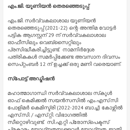
എം.ജി. യൂണിയൻ തെരഞ്ഞെടുപ്പ്
എം.ജി. സർവ്വകലാശാല യൂണിയൻ
തെരഞ്ഞെടുപ്പ് (2021-22) ന്റെ അന്തിമ വോട്ടർ
പട്ടിക ആഗസ്റ്റന് 29 ന് സർവ്വകലാശാല
ഓഫീസിലും വെബ്‌സൈറ്റിലും
പ്രസിദ്ധീകരിച്ചിട്ടുണ്ട്. നാമനിർദ്ദേശ
പത്രികകൾ സമർപ്പിക്കേണ്ട അവസാന ദിവസം
സെപ്റ്റംബർ 12 ന് ഉച്ചക്ക് ഒരു മണി വരെയാണ്.
സ്പോട്ട് അഡ്മിഷൻ
മഹാത്മാഗാന്ധി സർവ്വകലാശാല സ്‌കൂൾ
ഓഫ് കെമിക്കൽ സയൻസസിൽ എം.എസ്.സി
പോളിമർ കെമിസ്ട്രി (2022-2024 ബാച്ച്) കോഴ്സിൽ
എസ്.സി. / എസ്.റ്റി. വിഭാഗത്തിൽ
സീറ്റൊഴിവുണ്ട്. സി.എ.റ്റി പ്രോസ്പെക്ടസ്
പ്രകാരം യോഗ്യതയുള്ളവർ യോഗ്യത, ജാതി,