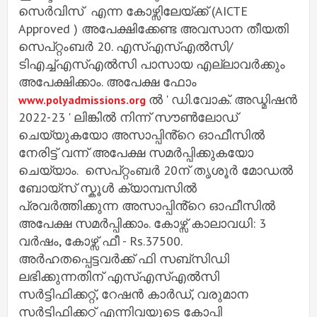
സെർവിസ് എന്ന കോഴ്സിലേയ്ക്ക് (AICTE
Approved ) അപേക്ഷിക്കേണ്ട അവസാന തീയതി
സെപ്റ്റംബർ 20. എസ്എസ്എൽസി/
ടിഎച്ച്എസ്എൽസി പാസായ എല്ലാവർക്കും
അപേക്ഷിക്കാം. അപേക്ഷ ഫോം
ൽ ' ഡി.വോക്. അഡ്മിഷൻ
www.polyadmissions.org
2022-23 ' ലിങ്കിൽ നിന്ന് സൗൺലോഡ്
ചെയ്യുകയോ അസാപ്പിൻ്റെ ഓഫീസിൽ
നേരിട്ട് വന്ന് അപേക്ഷ സമർപ്പിക്കുകയോ
ചെയ്യാം. സെപ്റ്റംബർ 20ന് തൃശൂർ മോഡൽ
ബോയ്സ് സ്കൂൾ ക്യാമ്പസിൽ
പ്രവർത്തിക്കുന്ന അസാപ്പിൻ്റെ ഓഫീസിൽ
അപേക്ഷ സമർപ്പിക്കാം. കോഴ്സ് കാലാവധി: 3
വർഷം, കോഴ്സ് ഫീ - Rs.37500.
അർഹതപ്പെട്ടവർക്ക് ഫി സബ്സിഡി
ലഭിക്കുന്നതിന് എസ്എസ്എൽസി
സർട്ടിഫിക്കറ്റ്, റേഷൻ കാർഡ്, വരുമാന
സർട്ടിഫിക്കറ്റ് എന്നിവയുടെ കോപ്പി