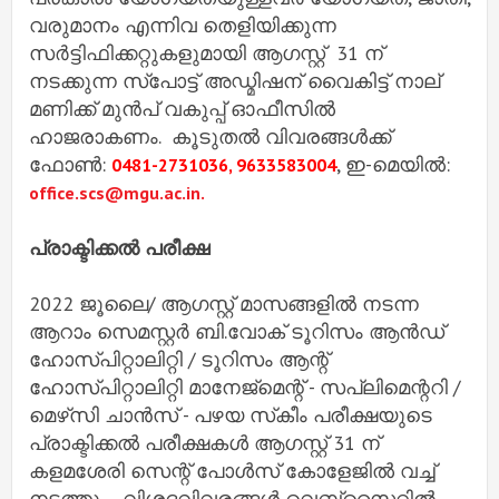
വരുമാനം എന്നിവ തെളിയിക്കുന്ന
സർട്ടിഫിക്കറ്റുകളുമായി ആഗസ്റ്റ് 31 ന്
നടക്കുന്ന സ്പോട്ട് അഡ്മിഷന് വൈകിട്ട് നാല്
മണിക്ക് മുൻപ് വകുപ്പ് ഓഫീസിൽ
ഹാജരാകണം. കൂടുതൽ വിവരങ്ങൾക്ക്
ഫോൺ:
, ഇ-മെയിൽ:
0481-2731036, 9633583004
office.scs@mgu.ac.in.
പ്രാക്ടിക്കൽ പരീക്ഷ
2022 ജൂലൈ/ ആഗസ്റ്റ് മാസങ്ങളിൽ നടന്ന
ആറാം സെമസ്റ്റർ ബി.വോക് ടൂറിസം ആൻഡ്
ഹോസ്പിറ്റാലിറ്റി / ടൂറിസം ആന്റ്
ഹോസ്പിറ്റാലിറ്റി മാനേജ്‌മെന്റ് - സപ്ലിമെന്ററി /
മെഴ്‌സി ചാൻസ് - പഴയ സ്‌കീം പരീക്ഷയുടെ
പ്രാക്ടിക്കൽ പരീക്ഷകൾ ആഗസ്റ്റ് 31 ന്
കളമശേരി സെന്റ് പോൾസ് കോളേജിൽ വച്ച്
നടത്തും. വിശദവിവരങ്ങൾ വെബ്‌സൈറ്റിൽ.