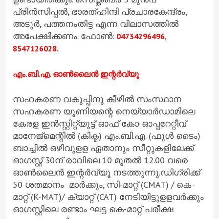
പ്രിൻസിപ്പൽ, ഭാരത്ഹിന്ദി പ്രചാരകേന്ദ്രം,
അടൂർ, പത്തനംതിട്ട എന്ന വിലാസത്തിൽ
അപേക്ഷിക്കണം. ഫോൺ:
04734296496,
8547126028.
എം.ബി.എ. ഓൺലൈൻ ഇന്റർവ്യൂ
സഹകരണ വകുപ്പിനു കീഴിൽ സംസ്ഥാന
സഹകരണ യൂണിയന്റെ നെയ്യാർഡാമിലെ
കേരള ഇൻസ്റ്റിറ്റ്യൂട്ട് ഓഫ് കോ-ഓപ്പറേറ്റീവ്
മാനേജ്‌മെന്റിൽ (കിക്മ) എം.ബി.എ. (ഫുൾ ടൈം)
ബാച്ചിൽ ഒഴിവുളള ഏതാനും സീറ്റുകളിലേക്ക്
ഓഗസ്റ്റ് 30ന് രാവിലെ 10 മുതൽ 12.00 വരെ
ഓൺലൈൻ ഇന്റർവ്യൂ നടത്തുന്നു.ഡിഗ്രിക്ക്
50 ശതമാനം മാർക്കും, സി-മാറ്റ് (CMAT) / കെ-
മാറ്റ് (K-MAT)/ ക്യാറ്റ് (CAT) നേടിയിട്ടുളളവർക്കും
ഓഗസ്റ്റിലെ രണ്ടാം ഘട്ട കെ-മാറ്റ് പരീക്ഷ