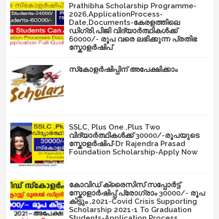
Prathibha Scholarship Programme-
2026,ApplicationProcess-
Date,Documents-കേരളത്തിലെ
ഡിഗ്രി,പിജി വിദ്യാർത്ഥികൾക്ക്
60000/- രൂപ വരെ ലഭിക്കുന്ന പ്രതിഭ
സ്കോളർഷിപ്
സ്‌കോളർഷിപ്പിന് അപേക്ഷിക്കാം
SSLC, Plus One ,Plus Two
വിദ്യാർത്ഥികൾക്ക് 30000/-രൂപയുടെ
സ്കോളർഷിപ്-Dr Rajendra Prasad
Foundation Scholarship-Apply Now
കോവിഡ് ക്രൈസിസ് സപ്പോർട്ട്
സ്കോളാർഷിപ്പ് പ്രോഗ്രാം 30000/- രൂപ
കിട്ടും ,2021-Covid Crisis Supporting
Scholarship 2021-1 To Graduation
Students-Application Process