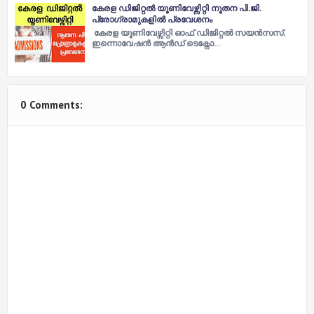
കേരള ഡിജിറ്റല്‍ യൂണിവേഴ്സിറ്റി നൂതന പി.ജി.
പ്രോഗ്രാമുകളില്‍ പ്രവേശനം
കേരള യൂണിവേഴ്സിറ്റി ഓഫ് ഡിജിറ്റല്‍ സയൻസസ്,
ഇന്നൊവേഷൻ ആൻഡ് ടെക്നോ…
0 Comments: