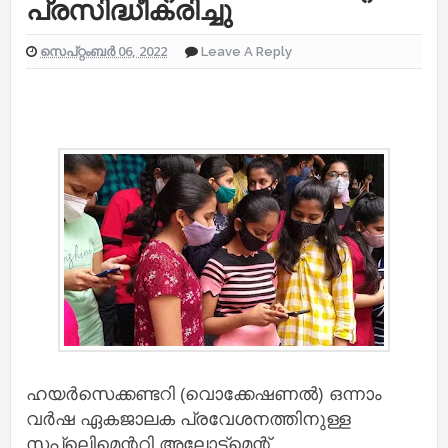
പ്രസിദ്ധീകരിച്ചു
സെപ്റ്റംബർ 06, 2022
Leave A Reply
ഹയർസെക്കണ്ടറി (വൊക്കേഷണൽ) ഒന്നാം
വർഷ ഏകജാലക പ്രവേശനത്തിനുള്ള
സപ്ലിെമെന്ററി അലോട്ട്മെന്റ്