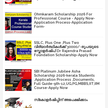
Ohmkaram Scholarship 2026 For
Professional Course - Apply Now-
Application Process-Application
Form-
SSLC, Plus One ,Plus Two
വിദ്യാർത്ഥികൾക്ക് 30000/-രൂപയുടെ
സ്കോളർഷിപ്-Dr Rajendra Prasad
Foundation Scholarship-Apply Now
SBI Platinum Jubilee Asha
Scholarship 2026-kerala Students
,Application Process ,Documents,
Full Guide-9th-12,UG,PG,MBBS,IIT,IIM
Course-Apply Now
സ്‌കോളർഷിപ്പിന് അപേക്ഷിക്കാം