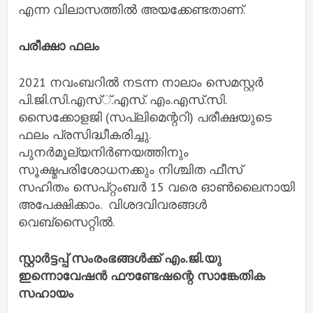
എന്ന വിലാസത്തിൽ അയക്കേണ്ടതാണ്.
പരീക്ഷാ ഫലം
2021 നവംബറിൽ നടന്ന നാലാം സെമസ്റ്റർ
പി.ജി.സി.എസ്്.എസ്. എം.എസ്.സി.
സൈക്കോളജി (സപ്ലിമെന്ററി) പരീക്ഷയുടെ
ഫലം പ്രസിദ്ധീകരിച്ചു.
പുനർമൂല്യനിർണയത്തിനും
സൂക്ഷ്മപരിശോധനക്കും നിശ്ചിത ഫീസ്
സഹിതം സെപ്റ്റംബർ 15 വരെ ഓൺലൈനായി
അപേക്ഷിക്കാം. വിശദവിവരങ്ങൾ
വെബ്‌സൈറ്റിൽ.
സ്റ്റാർട്ടപ്പ് സംരംഭങ്ങൾക്ക് എം.ജി.യു
ഇന്നൊവേഷൻ ഫൗണ്ടേഷന്റെ സാങ്കേതിക
സഹായം