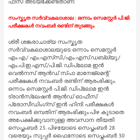
ഫീസ് അടയ്ക്കേണ്ടതാണ്.
സംസ്കൃത സർവ്വകലാശാല : ഒന്നാം സെമസ്റ്റർ പി.ജി.
പരീക്ഷകൾ നവംബർ രണ്ടിന് തുടങ്ങും
ശ്രീ ശങ്കരാചാര്യ സംസ്കൃത
സർവ്വകലാശാലയുടെ ഒന്നാം സെമസ്റ്റർ
എം.എ./ എം.എസ്‍സി./എം.എസ്.‍ഡബ്ല്യു./
എം.പി.ഇ.എസ്./പി.ജി. ഡിപ്ലോമ ഇൻ
വെൽനസ് ആൻ‍ഡ് സ്പാ മാനേജ്മെന്റ്
പരീക്ഷകൾ നവംബർ രണ്ടിന് ആരംഭിക്കും.
ഒന്നാം സെമസ്റ്റർ പി.ജി. ഡിപ്ലോമ ഇൻ
ട്രാൻസ്‍ലേഷൻ ആൻഡ് ഓഫീസ്
പ്രോസീഡിംഗ്സ് ഇൻ ഹിന്ദി പരീക്ഷകൾ
നവംബർ ഒമ്പതിന് ആരംഭിക്കും.പിഴ കൂടാതെ
അപേക്ഷിക്കുവാനുള്ള അവസാന തീയതി
സെപ്തംബർ 23. പിഴയോടെ സെപ്തംബർ 28
വരെയും സൂപ്പ‍ർ ഫൈനോടെ സെപ്തംബർ 30