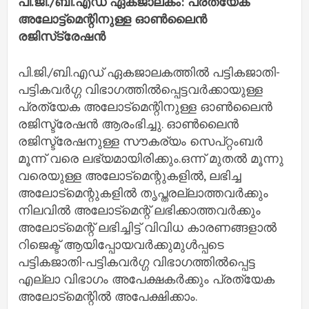
പി.ജി./ബി.എഡ്‌ ഏകജാലകം: പ്രത്യേക
അലോട്ട്‌മെന്റിനുള്ള ഓൺലൈൻ
രജിസ്‌ട്രേഷൻ
പി.ജി./ബി.എഡ്‌ ഏകജാലകത്തിൽ പട്ടികജാതി-
പട്ടികവർഗ്ഗ വിഭാഗത്തിൽപ്പെട്ടവർക്കായുള്ള
പ്രത്യേക അലോട്‌മെന്റിനുള്ള ഓൺലൈൻ
രജിസ്ട്രേഷൻ ആരംഭിച്ചു. ഓൺലൈൻ
രജിസ്ട്രേഷനുള്ള സൗകര്യം സെപ്റ്റംബർ
മൂന്ന് വരെ ലഭ്യമായിരിക്കും.ഒന്ന് മുതൽ മൂന്നു
വരെയുള്ള അലോട്‌മെന്റുകളിൽ, ലഭിച്ച
അലോട്‌മെന്റുകളിൽ തൃപ്തരല്ലാത്തവർക്കും
നിലവിൽ അലോട്‌മെന്റ് ലഭിക്കാത്തവർക്കും
അലോട്‌മെന്റ് ലഭിച്ചിട്ട് വിവിധ കാരണങ്ങളാൽ
റിജെക്ട് ആയിപ്പോയവർക്കുമുൾപ്പടെ
പട്ടികജാതി-പട്ടികവർഗ്ഗ വിഭാഗത്തിൽപ്പെട്ട
എല്ലാ വിഭാഗം അപേക്ഷകർക്കും പ്രത്യേക
അലോട്‌മെന്റിൽ അപേക്ഷിക്കാം.