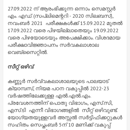
27.09.2022 ന് ആരംഭിക്കുന്ന ഒന്നാം സെമസ്റ്റർ
എം. എഡ്. (സപ്ലിമെന്ററി - 2020 സിലബസ്),
നവംബർ 2021 പരീക്ഷകൾക്ക് 15.09.2022 മുതൽ
17.09.2022 വരെ പിഴയില്ലാതെയും 19.09.2022
വരെ പിഴയോടെയും അപേക്ഷിക്കാം. വിശദമായ
പരീക്ഷാവിജ്ഞാപനം സർവകലാശാല
വെബ്സൈറ്റിൽ.
സീറ്റ് ഒഴിവ്
കണ്ണൂർ സർവ്വകലാശാലയുടെ പാലയാട്
ക്യാമ്പസ്, നിയമ പഠന വകുപ്പിൽ 2022-23
വർഷത്തിലേക്കുള്ള എൽ.എൽ.എം.
പ്രവേശനത്തിന് പൊതു വിഭാഗം, എസ്.സി,
എസ്.ടി എന്നീ വിഭാഗങ്ങളിൽ സീറ്റ് ഒഴിവുണ്ട്.
യോഗ്യതയുള്ളവർ അസ്സൽ സർട്ടിഫിക്കറ്റുകൾ
സഹിതം സെപ്തംബർ 5ന് 10 മണിക്ക് വകുപ്പ്