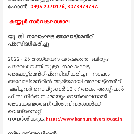
ഫോണ്‍-
0495 2370176, 8078474737.
കണ്ണൂർ സർവകലാശാല
യു. ജി നാലാംഘട്ട അലോട്ട്മെന്‍റ്
പ്രസിദ്ധീകരിച്ചു
2022 - 23 അധ്യയന വർഷത്തെ ബിരുദ
പ്രവേശനത്തിനുള്ള നാലാംഘട്ട
അലോട്ട്മെന്‍റ് പ്രസിദ്ധീകരിച്ചു. നാലാം
അലോട്ട്മെന്‍റിൽ ആദ്യമായി അലോട്ട്മെന്‍റ്
ലഭിച്ചവർ സെപ്റ്റംബർ 12 ന് അകം അഡ്മിഷന്‍
ഫീസ് നിർബന്ധമായും ഓൺലൈനായി
അടക്കേണ്ടതാണ്. വിശദവിവരങ്ങൾക്ക്
വെബ്‌സൈറ്റ്
സന്ദർശിക്കുക.
https://www.kannuruniversity.ac.in
സ്പോട്ട് അഡ്മിഷൻ