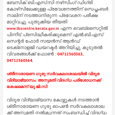
ബേസിക് ബി.എസ്.സി നഴ്‌സിംഗ് ഡിഗ്രി
കോഴ്‌സിലേക്കുള്ള പ്രവേശനത്തിന് സെപ്തംബര്‍
നാലിന് നടത്താനിരുന്ന പ്രവേശന പരീക്ഷ
മാറ്റിവച്ചു. പുതുക്കിയ തീയതി
എന്ന വെബ്‌സൈറ്റില്‍
www.lbscentre.kerala.gov.in
പിന്നീട് പ്രസിദ്ധീകരിക്കുമെന്ന് എല്‍.ബി.എസ്
സെന്റര്‍ ഫോര്‍ സയന്‍സ് ആന്‍ഡ്
ടെക്‌നോളജി ഡയറക്ടര്‍ അറിയിച്ചു. കൂടുതല്‍
വിവരങ്ങള്‍ക്ക് ഫോണ്‍ :
04712560363,
04712560364.
ശ്രീനാരായണ ഗുരു സര്‍വകലാശാലയില്‍ വിദൂര
വിദ്യാഭ്യാസം: അനുമതി വിദഗ്​ധ പരിശോധനക്ക്​
ശേഷമെന്ന്​ യു.ജി.സി
വി​ദൂ​ര വി​ദ്യാ​ഭ്യാ​സ കോ​ഴ്സു​ക​ള്‍ ന​ട​ത്താ​ന്‍
ശ്രീ​നാ​രാ​യ​ണ ഗു​രു ഓ​പ​ണ്‍ സ​ര്‍​വ​ക​ലാ​ശാ​ല​
ക്ക് അ​നു​മ​തി ന​ല്‍​കു​ന്ന​ത്​ സം​ബ​ന്ധി​ച്ച്‌​ വി​ദ​ഗ്​​ധ