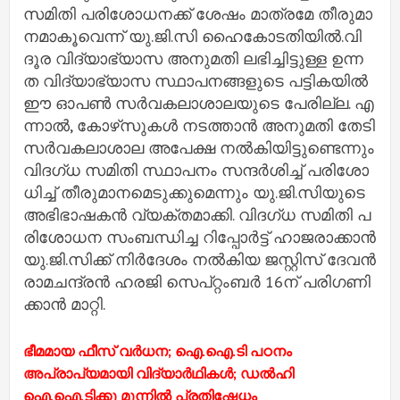
സ​മി​തി പ​രി​ശോ​ധ​ന​ക്ക്​ ശേ​ഷം മാ​ത്ര​മേ തീ​രു​മാ​
ന​മാ​കൂ​വെ​ന്ന്​ യു.​ജി.​സി ഹൈ​കോ​ട​തി​യി​ല്‍.വി​
ദൂ​ര വി​ദ്യാ​ഭ്യാ​സ അ​നു​മ​തി ല​ഭി​ച്ചി​ട്ടു​ള്ള ഉ​ന്ന​
ത വി​ദ്യാ​ഭ്യാ​സ സ്ഥാ​പ​ന​ങ്ങ​ളു​ടെ പ​ട്ടി​ക​യി​ല്‍
ഈ ​ഓ​പ​ണ്‍ സ​ര്‍​വ​ക​ലാ​ശാ​ല​യു​ടെ പേ​രി​ല്ല. എ​
ന്നാ​ല്‍, കോ​ഴ്​​സു​ക​ള്‍ ന​ട​ത്താ​ന്‍ അ​നു​മ​തി തേ​ടി
സ​ര്‍​വ​ക​ലാ​ശാ​ല അ​പേ​ക്ഷ ന​ല്‍​കി​യി​ട്ടു​ണ്ടെ​ന്നും
വി​ദ​ഗ്​​ധ സ​മി​തി സ്ഥാ​പ​നം സ​ന്ദ​ര്‍​ശി​ച്ച്‌​ പ​രി​ശോ​
ധി​ച്ച്‌​ തീ​രു​മാ​ന​മെ​ടു​ക്കു​മെ​ന്നും യു.​ജി.​സി​യു​ടെ
അ​ഭി​ഭാ​ഷ​ക​ന്‍ വ്യ​ക്​​ത​മാ​ക്കി. വി​ദ​ഗ്​​ധ സ​മി​തി പ​
രി​ശോ​ധ​ന സം​ബ​ന്ധി​ച്ച റി​പ്പോ​ര്‍​ട്ട്​ ഹാ​ജ​രാ​ക്കാ​ന്‍
യു.​ജി.​സി​ക്ക്​ നി​ര്‍​ദേ​ശം ന​ല്‍​കി​യ ജ​സ്റ്റി​സ്​ ദേ​വ​ന്‍
രാ​മ​ച​ന്ദ്ര​ന്‍ ഹ​ര​ജി സെ​പ്​​റ്റം​ബ​ര്‍ 16ന്​ ​പ​രി​ഗ​ണി​
ക്കാ​ന്‍ മാ​റ്റി.
ഭീമമായ ഫീസ് വര്‍ധന; ഐ.​ഐ.ടി പഠനം
അപ്രാപ്യമായി വിദ്യാര്‍ഥികള്‍; ഡല്‍ഹി
ഐ.ഐ.ടിക്കു മുന്നില്‍ പ്രതിഷേധം