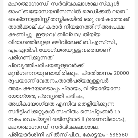
മഹാത്മാഗാന്ധി സർവ്വകലാശാല സ്‌കൂൾ
ഓഫ് ബയോസയൻസസിൽ മെഡിക്കൽ ലാബ്
ടെക്‌നോളജിസ്റ്റ് തസ്തികയിൽ ഒരു വർഷത്തേക്ക്
താൽക്കാലിക/ കരാർ നിയമനത്തിന് അപേക്ഷ
ക്ഷണിച്ചു. ഈഴവ/ ബില്ലവ/ തീയ്യ
വിഭാഗത്തിലുള്ള ഒഴിവിലേക്ക് ബി.എസ്.സി.,
എം.എൽ.ടി. യോഗ്യതയുള്ളവരെയാണ്
പരിഗണിക്കുന്നത്.
പ്രവൃത്തിപരിചയമുള്ളവർക്ക്
മുൻഗണനയുണ്ടായിരിക്കും. പ്രതിമാസം 20000
രൂപയാണ് വേതനം.താൽപര്യമുള്ളവർ
അപേക്ഷയോടൊപ്പം പ്രായം, വിദ്യാഭ്യാസ
യോഗ്യത, പ്രവൃത്തി പരിചം,
അധികയോഗ്യത എന്നിവ തെളിയിക്കുന്ന
സർട്ടിഫിക്കറ്റുകൾ സഹിതം സെപ്റ്റംബർ 15
നകം ഡെപ്യൂട്ടി രജിസ്ട്രാർ II (ഭരണവിഭാഗം),
മഹാത്മാഗാന്ധി സർവ്വകലാശാല,
പ്രിയദർശിനി ഹിൽസ് പി.ഒ., കോട്ടയം - 686560