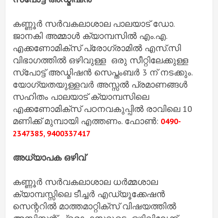
കണ്ണൂർ സർവകലാശാല പാലയാട് ഡോ.
ജാനകി അമ്മാൾ ക്യാമ്പസിൽ എം.എ.
എക്കണോമിക്സ് പ്രോഗ്രാമിൽ എസ്.സി
വിഭാഗത്തിൽ ഒഴിവുള്ള ഒരു സീറ്റിലേക്കുള്ള
സ്പോട്ട് അഡ്മിഷൻ സെപ്തംബർ 3 ന് നടക്കും.
യോഗ്യതയുള്ളവർ അസ്സൽ പ്രമാണങ്ങൾ
സഹിതം പാലയാട് ക്യാമ്പസിലെ
എക്കണോമിക്സ് പഠനവകുപ്പിൽ രാവിലെ 10
മണിക്ക് മുമ്പായി എത്തണം. ഫോൺ:
0490-
2347385, 9400337417
അധ്യാപക ഒഴിവ്
കണ്ണൂർ സർവകലാശാല ധർമ്മശാല
ക്യാമ്പസ്സിലെ ടീച്ചർ എഡ്യൂക്കേഷൻ
സെന്ററിൽ മാത്തമാറ്റിക്സ് വിഷയത്തിൽ