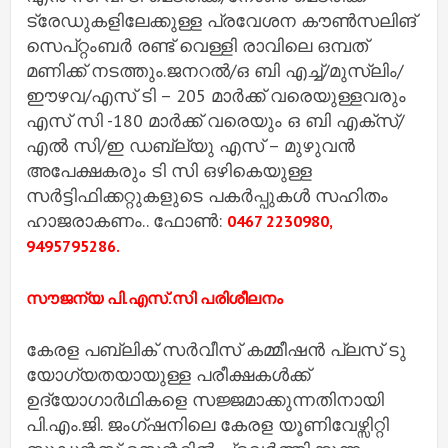
ട്രേഡുകളിലേക്കുള്ള പ്രവേശന കൗൺസലിങ്
സെപ്റ്റംബർ രണ്ട് വെള്ളി രാവിലെ ഒമ്പത്
മണിക്ക് നടത്തും.ജനറൽ/ഒ ബി എച്ച്/മുസ്ലിം/
ഈഴവ/എസ് ടി – 205 മാർക്ക് വരെയുള്ളവരും
എസ് സി -180 മാർക്ക് വരെയും ഒ ബി എക്സ്/
എൽ സി/ഇ ഡബ്ല്യു എസ് – മുഴുവൻ
അപേക്ഷകരും ടി സി ഒഴികെയുള്ള
സർട്ടിഫിക്കറ്റുകളുടെ പകർപ്പുകൾ സഹിതം
ഹാജരാകണം.. ഫോൺ:
0467 2230980,
9495795286.
സൗജന്യ പി.എസ്.സി പരിശീലനം
കേരള പബ്ലിക് സർവീസ് കമ്മീഷൻ പ്ലസ് ടു
യോഗ്യതയായുള്ള പരീക്ഷകൾക്ക്
ഉദ്യോഗാർഥികളെ സജ്ജമാക്കുന്നതിനായി
പി.എം.ജി. ജംഗ്ഷനിലെ കേരള യൂണിവേഴ്സിറ്റി