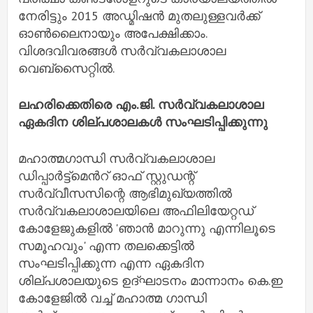
നേരിട്ടും 2015 അഡ്മിഷൻ മുതലുള്ളവർക്ക്
ഓൺലൈനായും അപേക്ഷിക്കാം.
വിശദവിവരങ്ങൾ സർവ്വകലാശാല
വെബ്‌സൈറ്റിൽ.
ലഹരിക്കെതിരെ എം.ജി. സർവ്വകലാശാല
ഏകദിന ശില്പശാലകൾ സംഘടിപ്പിക്കുന്നു
മഹാത്മഗാന്ധി സർവ്വകലാശാല
ഡിപ്പാർട്ട്‌മെൻറ് ഓഫ് സ്റ്റുഡന്റ്
സർവ്വീസസിന്റെ ആഭിമുഖ്യത്തിൽ
സർവ്വകലാശാലയിലെ അഫിലിയേറ്റഡ്
കോളേജുകളിൽ 'ഞാൻ മാറുന്നു എന്നിലൂടെ
സമൂഹവും' എന്ന തലക്കെട്ടിൽ
സംഘടിപ്പിക്കുന്ന എന്ന ഏകദിന
ശില്പശാലയുടെ ഉദ്ഘാടനം മാന്നാനം കെ.ഇ
കോളേജിൽ വച്ച് മഹാത്മ ഗാന്ധി