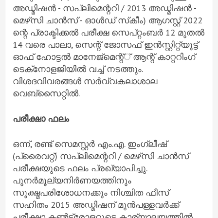
അഡ്മിഷൻ - സപ്ലിമെന്ററി / 2013 അഡ്മിഷൻ -
മെഴ്‌സി ചാൻസ് - ഓൾഡ് സ്‌കീം) ആഗസ്റ്റ് 2022
ന്റെ പ്രാക്ടിക്കൽ പരീക്ഷ സെപ്റ്റംബർ 12 മുതൽ
14 വരെ പാലാ, സെന്റ് ജോസഫ് ഇൻസ്റ്റിറ്റ്യൂട്ട്
ഓഫ് ഹോട്ടൽ മാനേജ്‌മെന്റ്് ആന്റ് കാറ്ററിംഗ്
ടെക്‌നോളജിയിൽ വച്ച് നടത്തും.
വിശദവിവരങ്ങൾ സർവ്വകലാശാല
വെബ്‌സൈറ്റിൽ.
പരീക്ഷാ ഫലം
ഒന്ന്, രണ്ട് സെമസ്റ്റർ എം.എ. ഇംഗ്ലീഷ്
(പ്രൈവറ്റ്) സപ്ലിമെന്ററി / മെഴ്‌സി ചാൻസ്
പരീക്ഷയുടെ ഫലം പ്രഖ്യാപിച്ചു.
പുനർമൂല്യനിർണയത്തിനും
സൂക്ഷ്മപരിശോധനക്കും നിശ്ചിത ഫീസ്
സഹിതം 2015 അഡ്മിഷന് മുൻപള്ളവർക്ക്
പരീക്ഷാ കൺട്രോളറുടെ കാര്യാലയത്തിൽ