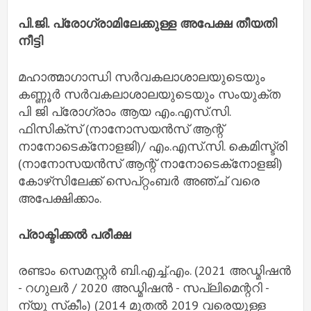
പി.ജി. പ്രോഗ്രാമിലേക്കുള്ള അപേക്ഷ തീയതി
നീട്ടി
മഹാത്മാഗാന്ധി സർവകലാശാലയുടെയും
കണ്ണൂർ സർവകലാശാലയുടെയും സംയുക്ത
പി ജി പ്രോഗ്രാം ആയ എം.എസ്.സി.
ഫിസിക്‌സ് (നാനോസയൻസ് ആന്റ്
നാനോടെക്‌നോളജി)/ എം.എസ്.സി. കെമിസ്ട്രി
(നാനോസയൻസ് ആന്റ് നാനോടെക്‌നോളജി)
കോഴ്‌സിലേക്ക് സെപ്റ്റംബർ അഞ്ച് വരെ
അപേക്ഷിക്കാം.
പ്രാക്ടിക്കൽ പരീക്ഷ
രണ്ടാം സെമസ്റ്റർ ബി.എച്ച്.എം. (2021 അഡ്മിഷൻ
- റഗുലർ / 2020 അഡ്മിഷൻ - സപ്ലിമെന്ററി -
ന്യു സ്‌കീം) (2014 മുതൽ 2019 വരെയുള്ള