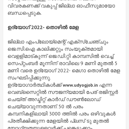
വിവരകണക്ക് വകുപ്പ് ജില്ലാ ഓഫീസുമായോ
ബന്ധപ്പെടുക.
ഉദ്യോഗ് 2022- തൊഴില്‍ മേള
ജില്ലാ എംപ്ലോയ്‌മെന്റ് എക്‌സ്‌ചേഞ്ചും
ജെ.സി.ഐ കാലിക്കറ്റും സംയുക്തമായി
വെളളിമാട്കുന്ന് ജെ.ഡി.റ്റി കാമ്പസില്‍ വെച്ച്
സെപ്റ്റംബര്‍ മൂന്നിന് രാവിലെ 9 മണി മുതല്‍ 5
മണി വരെ ഉദ്യോഗ് 2022- മെഗാ തൊഴില്‍ മേള
സംഘടിപ്പിക്കുന്നു.
ഉദ്യോഗാര്‍ത്ഥികള്‍ക്ക്
എന്ന
www.udyogjob.in
വെബ്‌സൈറ്റില്‍ സൗജന്യമായി പേര് രജിസ്റ്റര്‍
ചെയ്ത് അഡ്മിറ്റ് കാര്‍ഡ് ഡൗണ്‍ലോഡ്
ചെയ്യാവുന്നതാണ്. 50 ല്‍ പരം
കമ്പനികളിലായി 3000 ത്തില്‍ പരം ഒഴിവുകള്‍
പ്രതീക്ഷിക്കുന്ന മേളയില്‍ പ്ലസ് ടു മുതല്‍
യോഗ്യതയുളളവര്‍ക്ക് പങ്കെടുക്കാം.