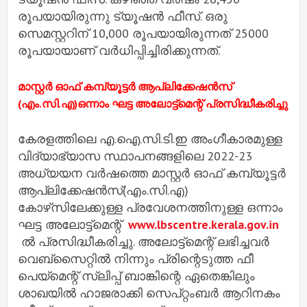
രൂപയായിരുന്നു ട്യൂഷന്‍ ഫീസ്. ഒരു
സെമസ്റ്ററിന് 10,000 രൂപയായിരുന്നത് 25000
രൂപയായാണ് വര്‍ധിപ്പിച്ചിരിക്കുന്നത്.
മാസ്റ്റർ ഓഫ് കമ്പ്യൂട്ടർ ആപ്ലിക്കേഷൻസ്
(എം.സി.എ)ഒന്നാം ഘട്ട അലോട്ട്‌മെന്റ് പ്രസിദ്ധീകരിച്ചു
കേരളത്തിലെ എ.ഐ.സി.ടി.ഇ അംഗീകാരമുള്ള
വിദ്യാഭ്യാസ സ്ഥാപനങ്ങളിലെ 2022-23
അധ്യയന വർഷത്തെ മാസ്റ്റർ ഓഫ് കമ്പ്യൂട്ടർ
ആപ്ലിക്കേഷൻസ്(എം.സി.എ)
കോഴ്‌സിലേക്കുള്ള പ്രവേശനത്തിനുള്ള ഒന്നാം
ഘട്ട അലോട്ട്‌മെന്റ്
www.lbscentre.kerala.gov.in
ൽ പ്രസിദ്ധീകരിച്ചു. അലോട്ട്‌മെന്റ് ലഭിച്ചവർ
വെബ്‌സൈറ്റിൽ നിന്നും പ്രിന്റെടുത്ത ഫീ
പെയ്‌മെന്റ് സ്ലിപ്പ് ബാങ്കിന്റെ ഏതെങ്കിലും
ശാഖയിൽ ഹാജരാക്കി സെപ്റ്റംബർ ആറിനകം